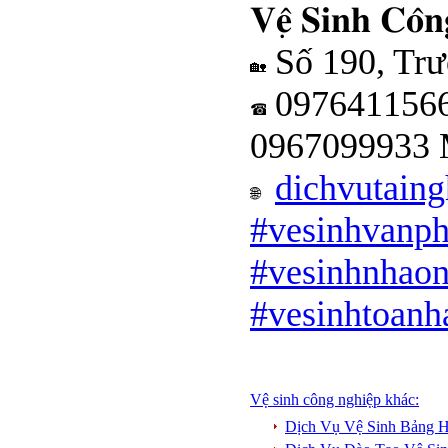
𝐕𝐞̣̂ 𝐒𝐢𝐧𝐡 𝐂𝐨̂𝐧
Số 190, Trư
097641156
0967099933 
dichvutain
#vesinhvanp
#vesinhnhao
#vesinhtoanh
Vệ sinh công nghiệp khác:
Dịch Vụ Vệ Sinh Bảng H