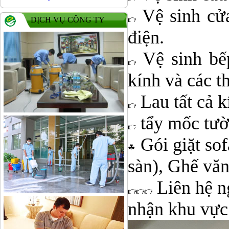
Vệ sinh cửa
DỊCH VỤ CÔNG TY
điện.
Vệ sinh bếp
kính và các th
Lau tất cả k
tẩy mốc tườn
Gói giặt sof
sàn), Ghế văn
Liên hệ n
nhận khu vực 