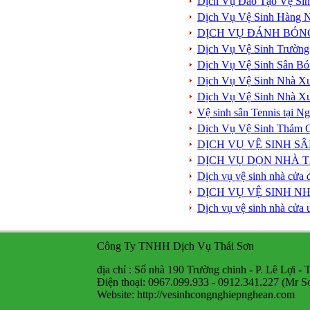
Dịch Vụ Đào Tạo Vệ Si
Dịch Vụ Vệ Sinh Hàng 
DỊCH VỤ ĐÁNH BÓN
Dịch Vụ Vệ Sinh Trường
Dịch Vụ Vệ Sinh Sân Bó
Dịch Vụ Vệ Sinh Nhà X
Dịch Vụ Vệ Sinh Nhà X
Vệ sinh sân Tennis tại 
Dịch Vụ Vệ Sinh Thảm 
DỊCH VỤ VỆ SINH S
DỊCH VỤ DỌN NHÀ T
Dịch vụ vệ sinh nhà cửa 
DỊCH VỤ VỆ SINH NH
Dịch vụ vệ sinh nhà cửa 
Công Ty TNHH Dịch Vụ Thái Sơn
địa chỉ : Số nhà 190 Trường chinh - P. Lê Lợi -
Điện thoại: 0967.099.933 - 0912.341.227 (Mr S
Website: http://vesinhcongnghiepnghean.com