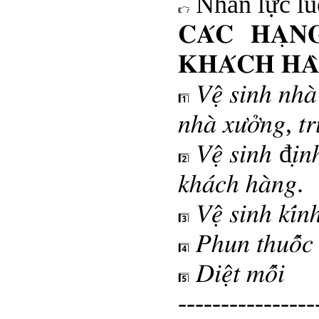
Nhân lực lu
𝐂𝐀́𝐂 𝐇𝐀̣𝐍
𝐊𝐇𝐀́𝐂𝐇 𝐇𝐀
𝑉𝑒̣̂ 𝑠𝑖𝑛ℎ 𝑛ℎ𝑎̀ 
𝑛ℎ𝑎̀ 𝑥𝑢̛𝑜̛̉𝑛𝑔, 𝑡𝑟
𝑉𝑒̣̂ 𝑠𝑖𝑛ℎ đ𝑖̣𝑛ℎ
𝑘ℎ𝑎́𝑐ℎ ℎ𝑎̀𝑛𝑔.
𝑉𝑒̣̂ 𝑠𝑖𝑛ℎ 𝑘𝑖́𝑛
𝑃ℎ𝑢𝑛 𝑡ℎ𝑢𝑜̂́𝑐 𝑑
𝐷𝑖𝑒̣̂𝑡 𝑚𝑜̂́𝑖
----------------