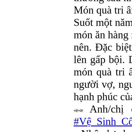
Món quà tri â
Suốt một năm 
món ăn hàng 
nên. Đặc biệ
lên gấp bội.
món quà tri 
người vợ, ng
hạnh phúc củ
Anh/chị 
#Vệ_Sinh_C