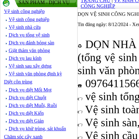
TRANG CHỦ
|
VỆ SINH 
SẢN PHẨM - DỊCH VỤ
CÔNG NGHIỆP
Vệ sinh công nghiệp
DỌN VỆ SINH CÔNG NGHI
Vệ sinh công nghiệp
Tin đăng ngày: 8/12/2024 - X
Vệ sinh nhà cửa
Dịch vụ tổng vệ sinh
DỌN NHÀ 
Dịch vụ đánh bóng sàn
Giặt thảm văn phòng
(tổng vệ sinh
Dịch vụ lau kính
Vệ sinh sau xây dựng
sinh văn phòng
Vệ sinh văn phòng định kỳ
097641156
Diệt côn trùng
Dịch vụ diệt Mối Mọt
vệ sinh tổng
Dịch vụ diệt Chuột
Dịch vụ diệt Muỗi, Ruồi
Vệ sinh toàn
Dịch vụ diệt Kiến
Vệ sinh sàn,
Dịch vụ diệt Gián
Dịch vụ khử trùng, sát khuẩn
Vệ sinh cầu 
Chăm sóc cây xanh