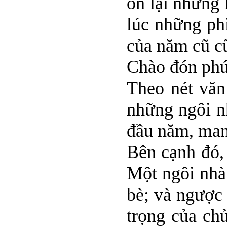
ôn lại những 
lúc những ph
của năm cũ c
Chào đón phú
Theo nét văn
những ngôi n
đầu năm, man
Bên cạnh đó,
Một ngôi nhà 
bè; và ngược 
trọng của ch