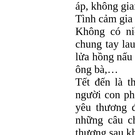
áp, không gia
Tình cảm gia
Không có ni
chung tay la
lửa hồng nấu
ông bà,…
Tết đến là t
người con ph
yêu thương đ
những câu c
thương sau kh