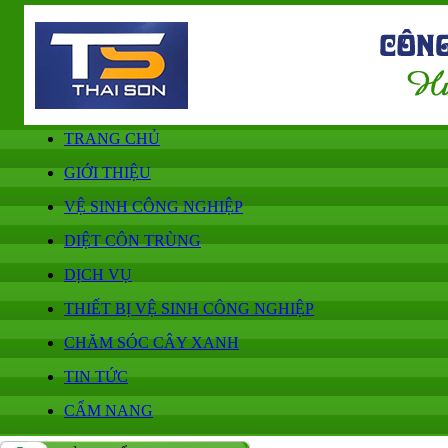
TRANG CHỦ
GIỚI THIỆU
VỆ SINH CÔNG NGHIỆP
DIỆT CÔN TRÙNG
DỊCH VỤ
THIẾT BỊ VỆ SINH CÔNG NGHIỆP
CHĂM SÓC CÂY XANH
TIN TỨC
CẨM NANG