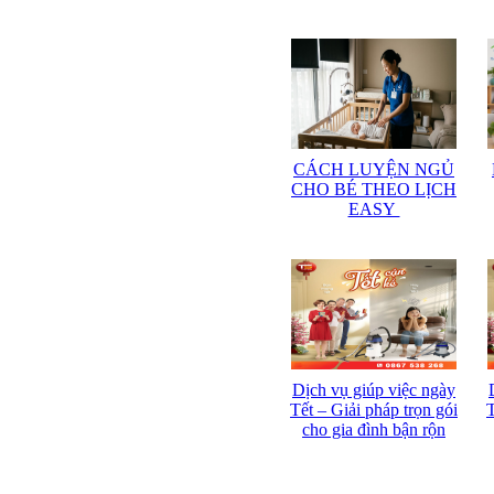
CÁCH LUYỆN NGỦ
CHO BÉ THEO LỊCH
EASY
Dịch vụ giúp việc ngày
Tết – Giải pháp trọn gói
T
cho gia đình bận rộn