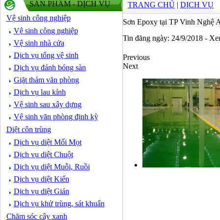
SẢN PHẨM - DỊCH VỤ
TRANG CHỦ
|
DỊCH VỤ
Vệ sinh công nghiệp
Sơn Epoxy tại TP Vinh Nghệ 
Vệ sinh công nghiệp
Tin đăng ngày: 24/9/2018 - X
Vệ sinh nhà cửa
Dịch vụ tổng vệ sinh
Previous
Next
Dịch vụ đánh bóng sàn
Giặt thảm văn phòng
Dịch vụ lau kính
Vệ sinh sau xây dựng
Vệ sinh văn phòng định kỳ
Diệt côn trùng
Dịch vụ diệt Mối Mọt
Dịch vụ diệt Chuột
Dịch vụ diệt Muỗi, Ruồi
Dịch vụ diệt Kiến
Dịch vụ diệt Gián
Dịch vụ khử trùng, sát khuẩn
Chăm sóc cây xanh