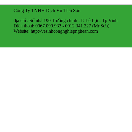
Công Ty TNHH Dịch Vụ Thái Sơn
địa chỉ : Số nhà 190 Trường chinh - P. Lê Lợi - Tp Vinh
Điện thoại: 0967.099.933 - 0912.341.227 (Mr Sơn)
Website: http://vesinhcongnghiepnghean.com