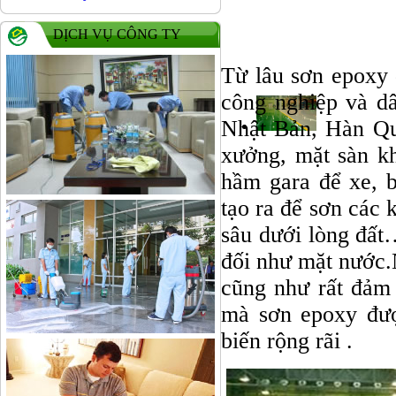
DỊCH VỤ CÔNG TY
Từ lâu sơn epoxy 
công nghiệp và d
Nhật Bản, Hàn Qu
xưởng, mặt sàn k
hầm gara để xe, b
tạo ra để sơn các
sâu dưới lòng đất
đối như mặt nước.N
cũng như rất đảm 
mà sơn epoxy đượ
biến rộng rãi .