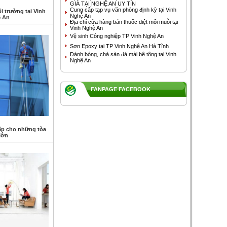
GIÀ TẠI NGHỆ AN UY TÍN
Cung cấp tạp vụ văn phòng định kỳ tại Vinh
i trường tại Vinh
Nghệ An
 An
Địa chỉ cửa hàng bán thuốc diệt mối muỗi tại
Vinh Nghệ An
Vệ sinh Công nghiệp TP Vinh Nghệ An
Sơn Epoxy tại TP Vinh Nghệ An Hà Tĩnh
Đánh bóng, chà sàn đá mài bê tông tại Vinh
Nghệ An
FANPAGE FACEBOOK
ệp cho những tòa
lớn