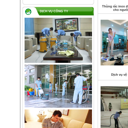
Thùng rác inox đ
cho ngườ
DỊCH VỤ CÔNG TY
Dịch vụ vệ