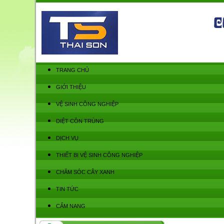
TRANG CHỦ
GIỚI THIỆU
VỆ SINH CÔNG NGHIỆP
DIỆT CÔN TRÙNG
DỊCH VỤ
THIẾT BỊ VỆ SINH CÔNG NGHIỆP
CHĂM SÓC CÂY XANH
TIN TỨC
CẨM NANG