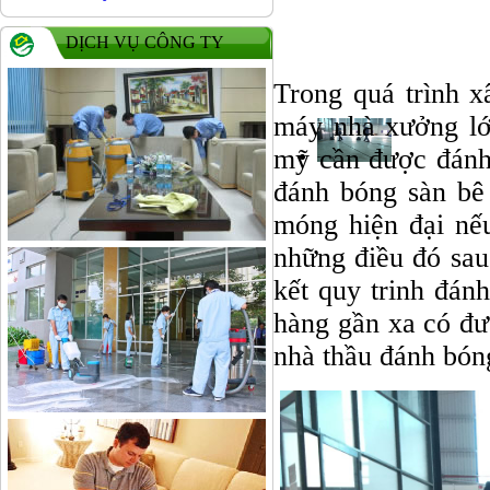
DỊCH VỤ CÔNG TY
Trong quá trình x
máy nhà xưởng lớ
mỹ cần được đánh
đánh bóng sàn bê
móng hiện đại nế
những điều đó sau
kết quy trinh đán
hàng gần xa có đư
nhà thầu đánh bóng