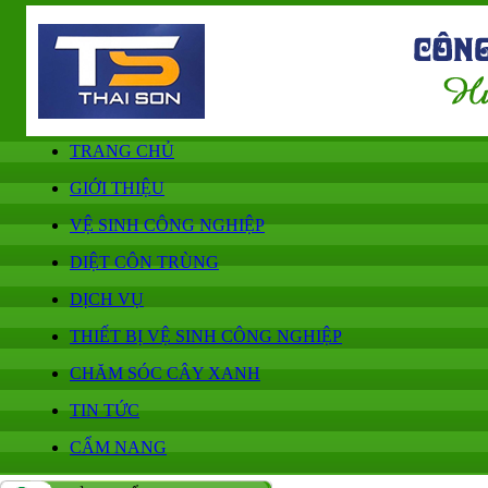
TRANG CHỦ
GIỚI THIỆU
VỆ SINH CÔNG NGHIỆP
DIỆT CÔN TRÙNG
DỊCH VỤ
THIẾT BỊ VỆ SINH CÔNG NGHIỆP
CHĂM SÓC CÂY XANH
TIN TỨC
CẨM NANG