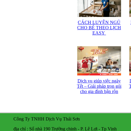
CÁCH LUYỆN NGỦ
CHO BÉ THEO LỊCH
EASY
Dịch vụ giúp việc ngày
Tết – Giải pháp trọn gói
T
cho gia đình bận rộn
Công Ty TNHH Dịch Vụ Thái Sơn
địa chỉ : Số nhà 190 Trường chinh - P. Lê Lợi - Tp Vinh