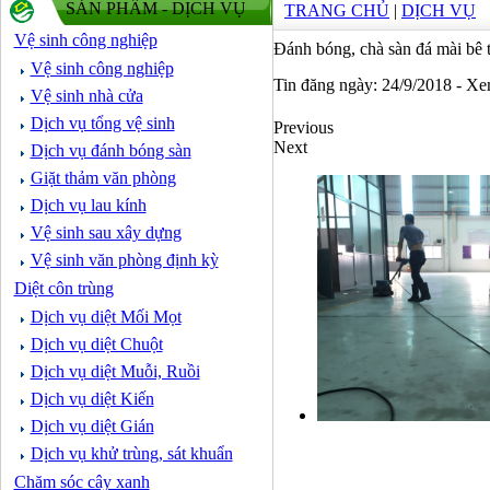
SẢN PHẨM - DỊCH VỤ
TRANG CHỦ
|
DỊCH VỤ
Vệ sinh công nghiệp
Đánh bóng, chà sàn đá mài bê 
Vệ sinh công nghiệp
Tin đăng ngày: 24/9/2018 - X
Vệ sinh nhà cửa
Dịch vụ tổng vệ sinh
Previous
Next
Dịch vụ đánh bóng sàn
Giặt thảm văn phòng
Dịch vụ lau kính
Vệ sinh sau xây dựng
Vệ sinh văn phòng định kỳ
Diệt côn trùng
Dịch vụ diệt Mối Mọt
Dịch vụ diệt Chuột
Dịch vụ diệt Muỗi, Ruồi
Dịch vụ diệt Kiến
Dịch vụ diệt Gián
Dịch vụ khử trùng, sát khuẩn
Chăm sóc cây xanh