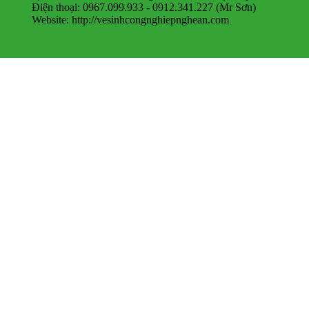
Điện thoại: 0967.099.933 - 0912.341.227 (Mr Sơn)
Website: http://vesinhcongnghiepnghean.com