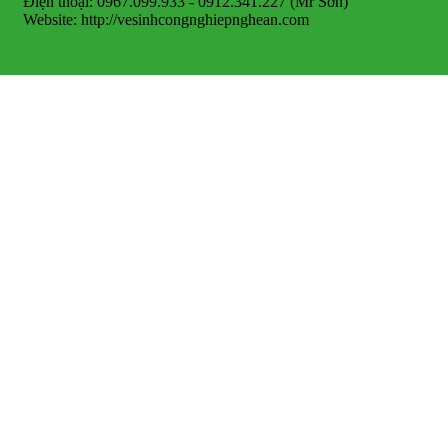
Điện thoại: 0967.099.933 - 0912.341.227 (Mr Sơn)
Website: http://vesinhcongnghiepnghean.com