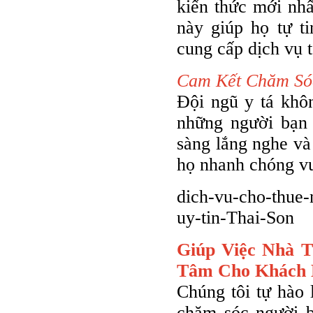
kiến thức mới nhấ
này giúp họ tự t
cung cấp dịch vụ t
Cam Kết Chăm Só
Đội ngũ y tá khô
những người bạn
sàng lắng nghe và
họ nhanh chóng vư
dich-vu-cho-thue-
uy-tin-Thai-Son
Giúp Việc Nhà 
Tâm Cho Khách
Chúng tôi tự hào 
chăm sóc người b