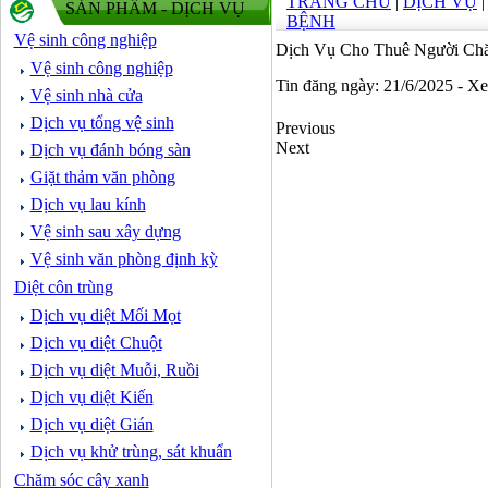
TRANG CHỦ
|
DỊCH VỤ
SẢN PHẨM - DỊCH VỤ
BỆNH
Vệ sinh công nghiệp
Dịch Vụ Cho Thuê Người Chă
Vệ sinh công nghiệp
Tin đăng ngày: 21/6/2025 - X
Vệ sinh nhà cửa
Dịch vụ tổng vệ sinh
Previous
Next
Dịch vụ đánh bóng sàn
Giặt thảm văn phòng
Dịch vụ lau kính
Vệ sinh sau xây dựng
Vệ sinh văn phòng định kỳ
Diệt côn trùng
Dịch vụ diệt Mối Mọt
Dịch vụ diệt Chuột
Dịch vụ diệt Muỗi, Ruồi
Dịch vụ diệt Kiến
Dịch vụ diệt Gián
Dịch vụ khử trùng, sát khuẩn
Chăm sóc cây xanh