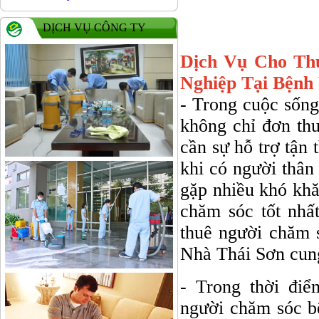
DỊCH VỤ CÔNG TY
Dịch Vụ Cho Th
Nghiệp Tại Bệnh 
- Trong cuộc sống
không chỉ đơn thu
cần sự hỗ trợ tận 
khi có người thân 
gặp nhiều khó khă
chăm sóc tốt nhấ
thuê người chăm 
Nhà Thái Sơn cung
- Trong thời đi
người chăm sóc b