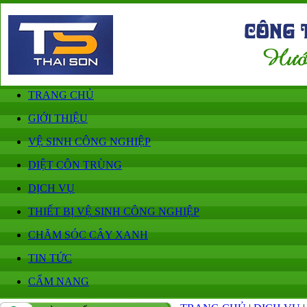
TRANG CHỦ
GIỚI THIỆU
VỆ SINH CÔNG NGHIỆP
DIỆT CÔN TRÙNG
DỊCH VỤ
THIẾT BỊ VỆ SINH CÔNG NGHIỆP
CHĂM SÓC CÂY XANH
TIN TỨC
CẨM NANG