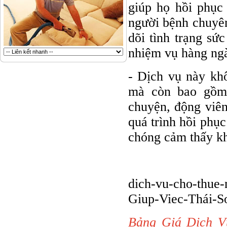
giúp họ hồi phụ
người bệnh chuyên
dõi tình trạng sứ
nhiệm vụ hàng ngà
- Dịch vụ này kh
mà còn bao gồm 
chuyện, động viên
quá trình hồi phục
chóng cảm thấy k
dich-vu-cho-thue-
Giup-Viec-Thái-S
Bảng Giá Dịch V