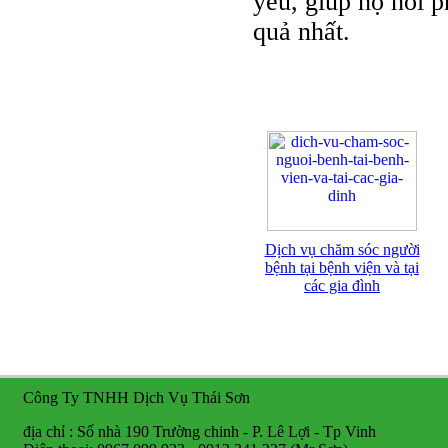
yêu, giúp họ hồi 
quả nhất.
Dịch vụ chăm sóc người
bệnh tại bệnh viện và tại
các gia đình
Công Ty TNHH Dịch Vụ Thái Sơn
địa chỉ : Số nhà 190 Trường chinh - P. Lê Lợi - Tp Vinh