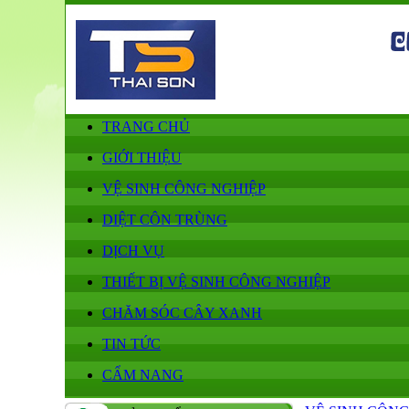
TRANG CHỦ
GIỚI THIỆU
VỆ SINH CÔNG NGHIỆP
DIỆT CÔN TRÙNG
DỊCH VỤ
THIẾT BỊ VỆ SINH CÔNG NGHIỆP
CHĂM SÓC CÂY XANH
TIN TỨC
CẨM NANG