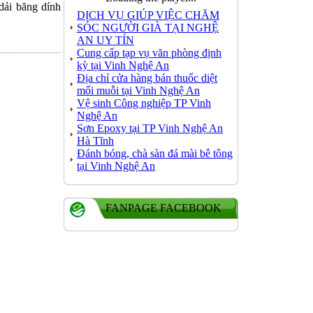
 dải băng dính
DỊCH VỤ GIÚP VIỆC CHĂM
SÓC NGƯỜI GIÀ TẠI NGHỆ
AN UY TÍN
Cung cấp tạp vụ văn phòng định
kỳ tại Vinh Nghệ An
Địa chỉ cửa hàng bán thuốc diệt
mối muỗi tại Vinh Nghệ An
Vệ sinh Công nghiệp TP Vinh
Nghệ An
Sơn Epoxy tại TP Vinh Nghệ An
Hà Tĩnh
Đánh bóng, chà sàn đá mài bê tông
tại Vinh Nghệ An
FANPAGE FACEBOOK