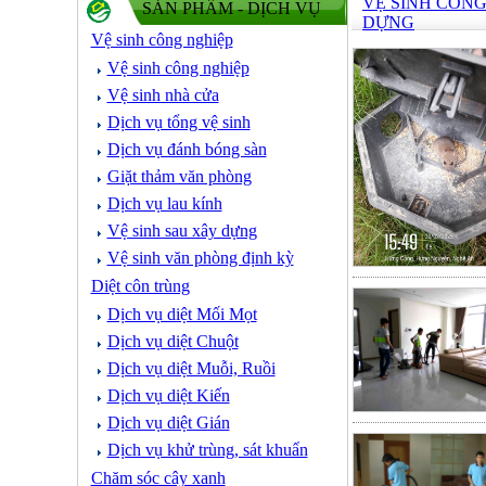
VỆ SINH CÔNG
SẢN PHẨM - DỊCH VỤ
DỰNG
Vệ sinh công nghiệp
Vệ sinh công nghiệp
Vệ sinh nhà cửa
Dịch vụ tổng vệ sinh
Dịch vụ đánh bóng sàn
Giặt thảm văn phòng
Dịch vụ lau kính
Vệ sinh sau xây dựng
Vệ sinh văn phòng định kỳ
Diệt côn trùng
Dịch vụ diệt Mối Mọt
Dịch vụ diệt Chuột
Dịch vụ diệt Muỗi, Ruồi
Dịch vụ diệt Kiến
Dịch vụ diệt Gián
Dịch vụ khử trùng, sát khuẩn
Chăm sóc cây xanh