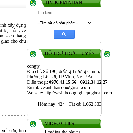
TÌM KIẾM NHANH
rình xây dựng
t bụi trần, vệ
làm sạch thang
 giao cho chủ
HỖ TRỢ TRỰC TUYẾN
congty
Địa chỉ: Số 190, đường Trường Chinh,
Phường Lê Lợi, TP Vinh, Nghệ An
Điện thoại:
0976.41.15.66 - 0912.34.12.27
Email: vesinhthaison@gmail.com
Website: http://vesinhcongnghiepnghean.com
Hôm nay:
424
-
Tất cả:
1,062,333
VIDEO CLIPS
 vết sơn, hoá
Loading the player...