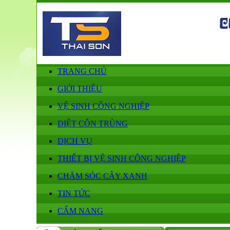
TRANG CHỦ
GIỚI THIỆU
VỆ SINH CÔNG NGHIỆP
DIỆT CÔN TRÙNG
DỊCH VỤ
THIẾT BỊ VỆ SINH CÔNG NGHIỆP
CHĂM SÓC CÂY XANH
TIN TỨC
CẨM NANG