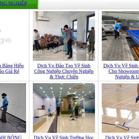
ÔNG NGHIỆP
h Bảng Hiệu
Dịch Vụ Đào Tạo Vệ Sinh
Dịch Vụ Vệ Sinh
́o Giá Rẻ
Công Nghiệp Chuyên Nghiệp
Cho Showroom
& Thực Chiến
Nghiệp & U
NH BÓNG
Dịch Vụ Vệ Sinh Trường Học
Dịch Vụ Vệ Sin