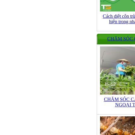
Cách diệt côn tr
hiện trong nh
CHĂM SÓC
CHĂM SÓC C
NGOẠI 