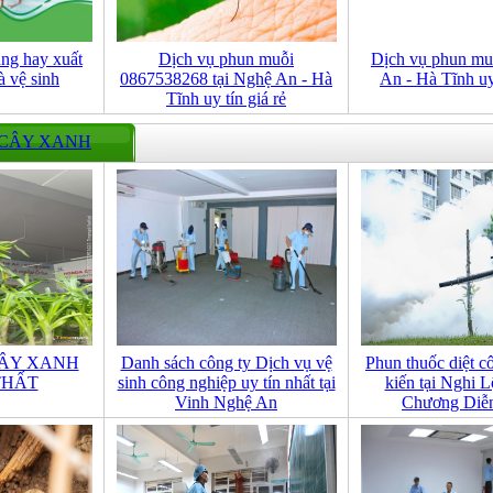
ùng hay xuất
Dịch vụ phun muỗi
Dịch vụ phun mu
à vệ sinh
0867538268 tại Nghệ An - Hà
An - Hà Tĩnh uy 
Tĩnh uy tín giá rẻ
 CÂY XANH
ÂY XANH
Danh sách công ty Dịch vụ vệ
Phun thuốc diệt c
THẤT
sinh công nghiệp uy tín nhất tại
kiến tại Nghi 
Vinh Nghệ An
Chương Diễ