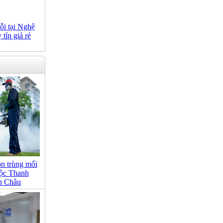
ỗi tại Nghệ
tín giá rẻ
ôn trùng mối
Lộc Thanh
n Châu