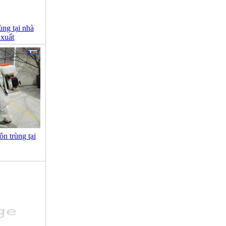
ùng tại nhà
 xuất
ôn trùng tại