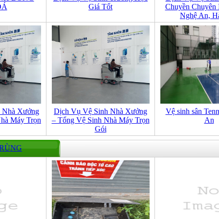
ĐÁ
Giá Tốt
Chuyền Chuyên 
Nghệ An, H
h Nhà Xưởng
Dịch Vụ Vệ Sinh Nhà Xưởng
Vệ sinh sân Tenn
hà Máy Trọn
– Tổng Vệ Sinh Nhà Máy Trọn
An
Gói
TRÙNG