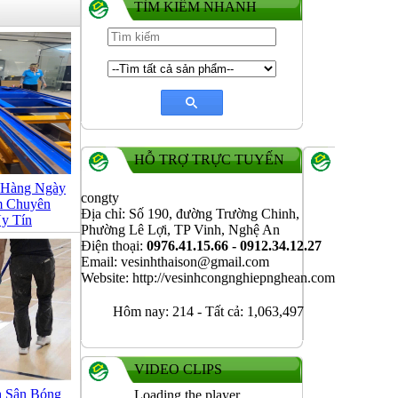
TÌM KIẾM NHANH
HỖ TRỢ TRỰC TUYẾN
 Hàng Ngày
congty
 Chuyên
Địa chỉ: Số 190, đường Trường Chinh,
y Tín
Phường Lê Lợi, TP Vinh, Nghệ An
Điện thoại:
0976.41.15.66 - 0912.34.12.27
Email: vesinhthaison@gmail.com
Website: http://vesinhcongnghiepnghean.com
Hôm nay:
214
-
Tất cả:
1,063,497
VIDEO CLIPS
h Sân Bóng
Loading the player...