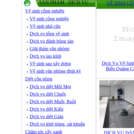
SẢN PHẨM - DỊCH VỤ
VỆ SINH C
Vệ sinh công nghiệp
Vệ sinh công nghiệp
Vệ sinh nhà cửa
Dịch vụ tổng vệ sinh
Dịch vụ đánh bóng sàn
Giặt thảm văn phòng
Dịch vụ lau kính
Dịch Vụ Vệ Sin
Vệ sinh sau xây dựng
Biển Quảng Ca
Vệ sinh văn phòng định kỳ
Diệt côn trùng
Dịch vụ diệt Mối Mọt
Dịch vụ diệt Chuột
Dịch vụ diệt Muỗi, Ruồi
Dịch vụ diệt Kiến
Dịch vụ diệt Gián
Dịch vụ khử trùng, sát khuẩn
Chăm sóc cây xanh
DỊCH VỤ ĐÁ