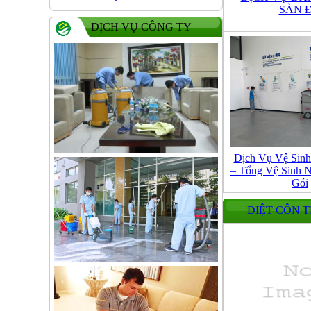
SÀN 
DỊCH VỤ CÔNG TY
Dịch Vụ Vệ Sin
– Tổng Vệ Sinh N
Gói
DIỆT CÔN 