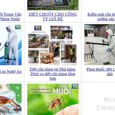
ột Trong Văn
DIỆT CHUỘT CHO CÔNG
Kiểm soát côn tr
Phòng Ngừa
TY GIÁ RẺ
xưởng sản
Diệt côn trùng tại Nhà hàng,
Phun thuốc diệt c
i tại Nghệ An
Dịch vụ diệt côn trùng tổng
nhà
hợp