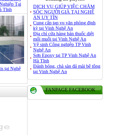
Nghiệp Tại
DỊCH VỤ GIÚP VIỆC CHĂM
à Tĩnh
SÓC NGƯỜI GIÀ TẠI NGHỆ
AN UY TÍN
Cung cấp tạp vụ văn phòng định
kỳ tại Vinh Nghệ An
Địa chỉ cửa hàng bán thuốc diệt
mối muỗi tại Vinh Nghệ An
Vệ sinh Công nghiệp TP Vinh
Nghệ An
Sơn Epoxy tại TP Vinh Nghệ An
Hà Tĩnh
Đánh bóng, chà sàn đá mài bê tông
is tại Nghệ
tại Vinh Nghệ An
FANPAGE FACEBOOK