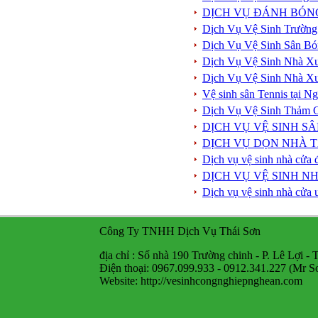
DỊCH VỤ ĐÁNH BÓN
Dịch Vụ Vệ Sinh Trường
Dịch Vụ Vệ Sinh Sân Bó
Dịch Vụ Vệ Sinh Nhà X
Dịch Vụ Vệ Sinh Nhà X
Vệ sinh sân Tennis tại 
Dịch Vụ Vệ Sinh Thảm 
DỊCH VỤ VỆ SINH S
DỊCH VỤ DỌN NHÀ T
Dịch vụ vệ sinh nhà cửa 
DỊCH VỤ VỆ SINH NH
Dịch vụ vệ sinh nhà cửa 
Công Ty TNHH Dịch Vụ Thái Sơn
địa chỉ : Số nhà 190 Trường chinh - P. Lê Lợi -
Điện thoại: 0967.099.933 - 0912.341.227 (Mr S
Website: http://vesinhcongnghiepnghean.com