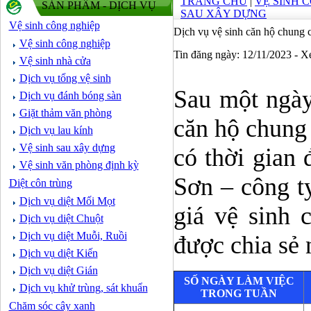
TRANG CHỦ
|
VỆ SINH 
SẢN PHẨM - DỊCH VỤ
SAU XÂY DỰNG
Vệ sinh công nghiệp
Dịch vụ vệ sinh căn hộ chung c
Vệ sinh công nghiệp
Tin đăng ngày: 12/11/2023 - 
Vệ sinh nhà cửa
Dịch vụ tổng vệ sinh
Sau một ngày
Dịch vụ đánh bóng sàn
Giặt thảm văn phòng
căn hộ chung
Dịch vụ lau kính
Vệ sinh sau xây dựng
có thời gian
Vệ sinh văn phòng định kỳ
Sơn – công t
Diệt côn trùng
Dịch vụ diệt Mối Mọt
giá vệ sinh 
Dịch vụ diệt Chuột
Dịch vụ diệt Muỗi, Ruồi
được chia sẻ 
Dịch vụ diệt Kiến
Dịch vụ diệt Gián
SỐ NGÀY LÀM VIỆC
Dịch vụ khử trùng, sát khuẩn
TRONG TUẦN
Chăm sóc cây xanh