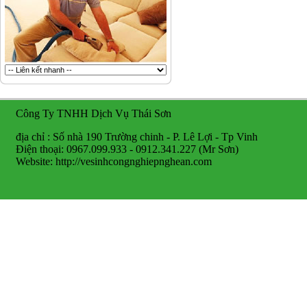
Công Ty TNHH Dịch Vụ Thái Sơn
địa chỉ : Số nhà 190 Trường chinh - P. Lê Lợi - Tp Vinh
Điện thoại: 0967.099.933 - 0912.341.227 (Mr Sơn)
Website: http://vesinhcongnghiepnghean.com