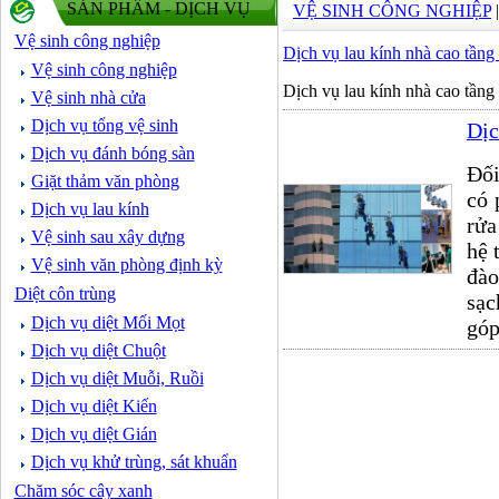
SẢN PHẨM - DỊCH VỤ
VỆ SINH CÔNG NGHIỆP
Vệ sinh công nghiệp
Dịch vụ lau kính nhà cao tầng
Vệ sinh công nghiệp
Dịch vụ lau kính nhà cao tầng
Vệ sinh nhà cửa
Dịch vụ tổng vệ sinh
Dịc
Dịch vụ đánh bóng sàn
Đối
Giặt thảm văn phòng
có 
Dịch vụ lau kính
rửa
Vệ sinh sau xây dựng
hệ 
Vệ sinh văn phòng định kỳ
đào
Diệt côn trùng
sạc
Dịch vụ diệt Mối Mọt
góp
Dịch vụ diệt Chuột
Dịch vụ diệt Muỗi, Ruồi
Dịch vụ diệt Kiến
Dịch vụ diệt Gián
Dịch vụ khử trùng, sát khuẩn
Chăm sóc cây xanh