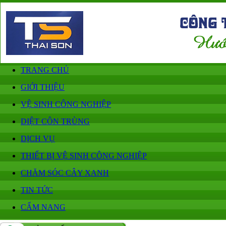
TRANG CHỦ
GIỚI THIỆU
VỆ SINH CÔNG NGHIỆP
DIỆT CÔN TRÙNG
DỊCH VỤ
THIẾT BỊ VỆ SINH CÔNG NGHIỆP
CHĂM SÓC CÂY XANH
TIN TỨC
CẨM NANG