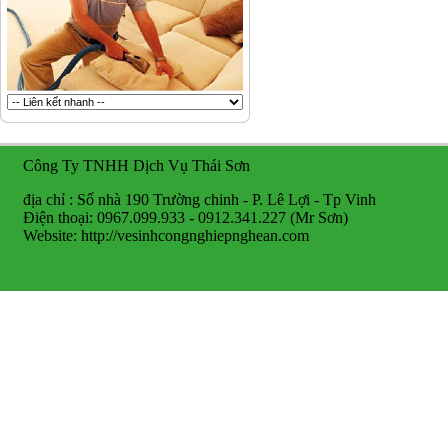
Công Ty TNHH Dịch Vụ Thái Sơn
địa chỉ : Số nhà 190 Trường chinh - P. Lê Lợi - Tp Vinh
Điện thoại: 0967.099.933 - 0912.341.227 (Mr Sơn)
Website: http://vesinhcongnghiepnghean.com