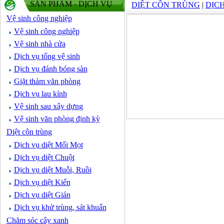
SẢN PHẨM - DỊCH VỤ
DIỆT CÔN TRÙNG
|
DỊCH
Vệ sinh công nghiệp
Vệ sinh công nghiệp
Vệ sinh nhà cửa
Dịch vụ tổng vệ sinh
Dịch vụ đánh bóng sàn
Giặt thảm văn phòng
Dịch vụ lau kính
Vệ sinh sau xây dựng
Vệ sinh văn phòng định kỳ
Diệt côn trùng
Dịch vụ diệt Mối Mọt
Dịch vụ diệt Chuột
Dịch vụ diệt Muỗi, Ruồi
Dịch vụ diệt Kiến
Dịch vụ diệt Gián
Dịch vụ khử trùng, sát khuẩn
Chăm sóc cây xanh