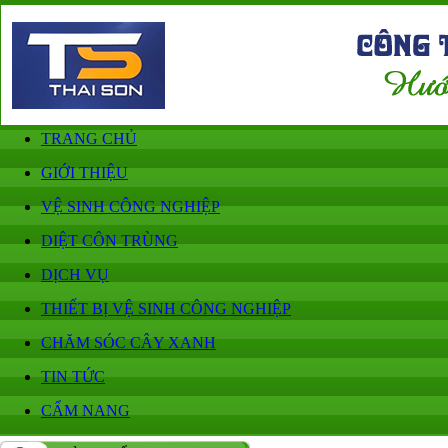
TRANG CHỦ
GIỚI THIỆU
VỆ SINH CÔNG NGHIỆP
DIỆT CÔN TRÙNG
DỊCH VỤ
THIẾT BỊ VỆ SINH CÔNG NGHIỆP
CHĂM SÓC CÂY XANH
TIN TỨC
CẨM NANG