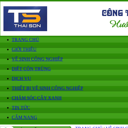
TRANG CHỦ
GIỚI THIỆU
VỆ SINH CÔNG NGHIỆP
DIỆT CÔN TRÙNG
DỊCH VỤ
THIẾT BỊ VỆ SINH CÔNG NGHIỆP
CHĂM SÓC CÂY XANH
TIN TỨC
CẨM NANG