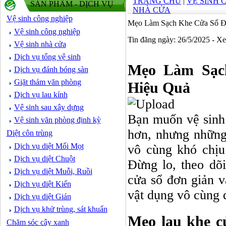
TRANG CHỦ
|
VỆ SINH 
SẢN PHẨM - DỊCH VỤ
NHÀ CỬA
Vệ sinh công nghiệp
Mẹo Làm Sạch Khe Cửa Sổ Đ
Vệ sinh công nghiệp
Tin đăng ngày: 26/5/2025 - X
Vệ sinh nhà cửa
Dịch vụ tổng vệ sinh
Mẹo Làm Sạc
Dịch vụ đánh bóng sàn
Giặt thảm văn phòng
Hiệu Quả
Dịch vụ lau kính
Vệ sinh sau xây dựng
Bạn muốn vệ sinh
Vệ sinh văn phòng định kỳ
hơn, nhưng những
Diệt côn trùng
Dịch vụ diệt Mối Mọt
vô cùng khó chịu
Dịch vụ diệt Chuột
Đừng lo, theo dõi
Dịch vụ diệt Muỗi, Ruồi
cửa sổ đơn giản v
Dịch vụ diệt Kiến
vật dụng vô cùng 
Dịch vụ diệt Gián
Dịch vụ khử trùng, sát khuẩn
Mẹo lau khe c
Chăm sóc cây xanh