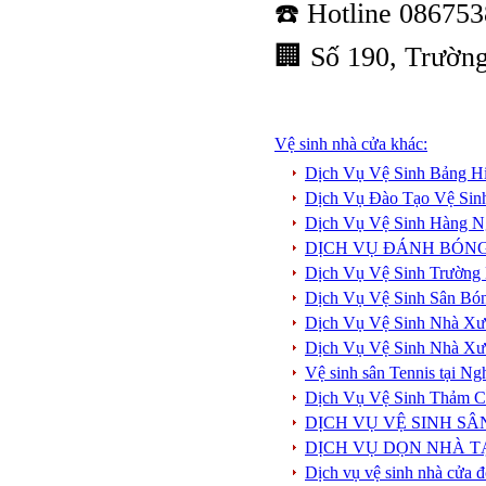
☎️ Hotline 08675
🏢 Số 190, Trường
Vệ sinh nhà cửa khác:
Dịch Vụ Vệ Sinh Bảng Hi
Dịch Vụ Đào Tạo Vệ Sin
Dịch Vụ Vệ Sinh Hàng 
DỊCH VỤ ĐÁNH BÓN
Dịch Vụ Vệ Sinh Trường
Dịch Vụ Vệ Sinh Sân Bó
Dịch Vụ Vệ Sinh Nhà Xư
Dịch Vụ Vệ Sinh Nhà Xư
Vệ sinh sân Tennis tại N
Dịch Vụ Vệ Sinh Thảm 
DỊCH VỤ VỆ SINH S
DỊCH VỤ DỌN NHÀ TẠ
Dịch vụ vệ sinh nhà cửa đ