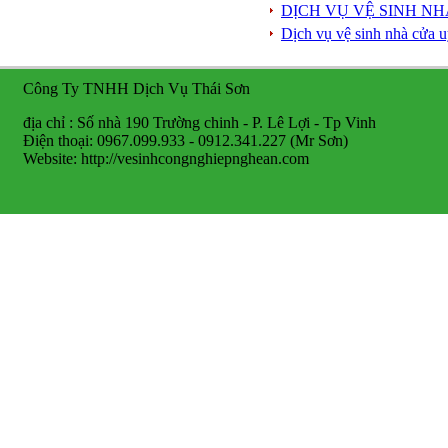
DỊCH VỤ VỆ SINH NH
Dịch vụ vệ sinh nhà cửa u
Công Ty TNHH Dịch Vụ Thái Sơn
địa chỉ : Số nhà 190 Trường chinh - P. Lê Lợi - Tp Vinh
Điện thoại: 0967.099.933 - 0912.341.227 (Mr Sơn)
Website: http://vesinhcongnghiepnghean.com