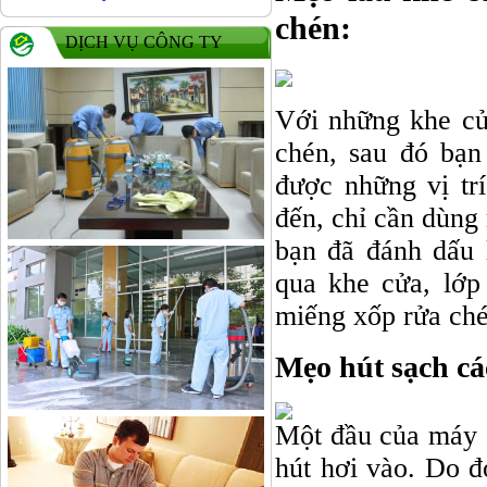
chén:
DỊCH VỤ CÔNG TY
Với những khe cử
chén, sau đó bạn
được những vị tr
đến, chỉ cần dùng 
bạn đã đánh dấu 
qua khe cửa, lớp
miếng xốp rửa ché
Mẹo hút sạch cá
Một đầu của máy s
hút hơi vào. Do đ