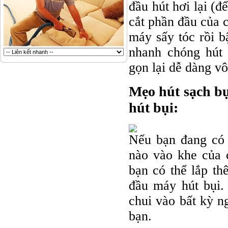
đầu hút hơi lại (đ
cắt phần đầu của c
máy sấy tóc rồi b
nhanh chóng hút
gọn lại dễ dàng vô
Mẹo hút sạch bụ
hút bụi:
Nếu bạn đang có 
nào vào khe của 
bạn có thể lắp th
đầu máy hút bụi.
chui vào bất kỳ n
bạn.