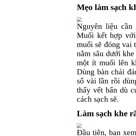
Mẹo làm sạch kh
Nguyên liệu cần 
Muối kết hợp với 
muối sẽ đóng vai t
nằm sâu dưới khe c
một ít muối lên k
Dùng bàn chải đá
sổ vài lần rồi dùn
thấy vết bẩn dù c
cách sạch sẽ.
Làm sạch khe rã
Đầu tiên, bạn xem