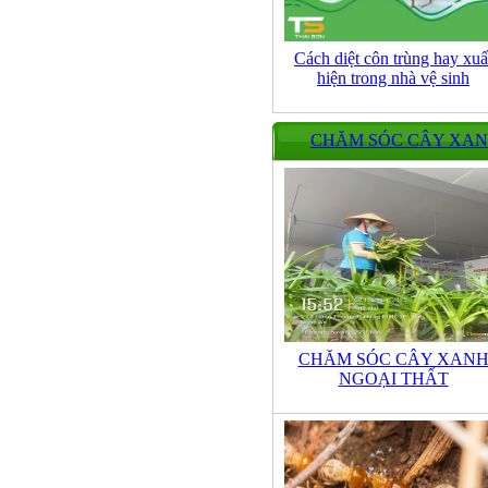
Cách diệt côn trùng hay xuấ
hiện trong nhà vệ sinh
CHĂM SÓC CÂY XA
CHĂM SÓC CÂY XAN
NGOẠI THẤT