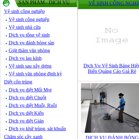
SẢN PHẨM - DỊCH VỤ
VỆ SINH CÔNG NGHI
Vệ sinh công nghiệp
Vệ sinh công nghiệp
Vệ sinh nhà cửa
Dịch vụ tổng vệ sinh
Dịch vụ đánh bóng sàn
Giặt thảm văn phòng
Dịch vụ lau kính
Dịch Vụ Vệ Sinh Bảng Hiệ
Vệ sinh sau xây dựng
Biển Quảng Cáo Giá Rẻ
Vệ sinh văn phòng định kỳ
Diệt côn trùng
Dịch vụ diệt Mối Mọt
Dịch vụ diệt Chuột
Dịch vụ diệt Muỗi, Ruồi
Dịch vụ diệt Kiến
Dịch vụ diệt Gián
Dịch vụ khử trùng, sát khuẩn
Chăm sóc cây xanh
DỊCH VỤ ĐÁNH BÓNG