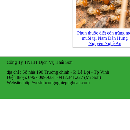
Phun thuốc diệt côn trùng m
muỗi tại Nam Đàn Hưng
Nguyên Nghệ An
Công Ty TNHH Dịch Vụ Thái Sơn
địa chỉ : Số nhà 190 Trường chinh - P. Lê Lợi - Tp Vinh
Điện thoại: 0967.099.933 - 0912.341.227 (Mr Sơn)
Website: http://vesinhcongnghiepnghean.com