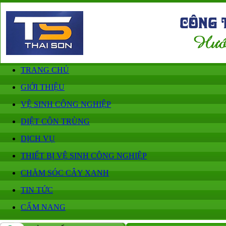
TRANG CHỦ
GIỚI THIỆU
VỆ SINH CÔNG NGHIỆP
DIỆT CÔN TRÙNG
DỊCH VỤ
THIẾT BỊ VỆ SINH CÔNG NGHIỆP
CHĂM SÓC CÂY XANH
TIN TỨC
CẨM NANG