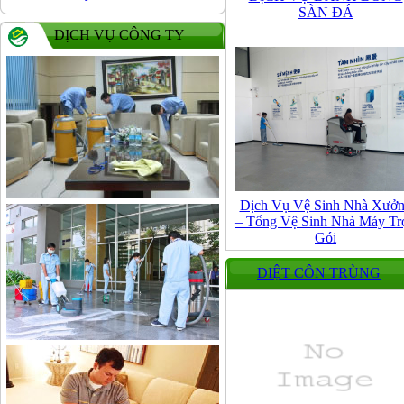
SÀN ĐÁ
DỊCH VỤ CÔNG TY
Dịch Vụ Vệ Sinh Nhà Xưở
– Tổng Vệ Sinh Nhà Máy Tr
Gói
DIỆT CÔN TRÙNG