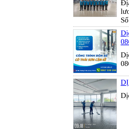
Đị
lư
Số
Dị
08
Dị
08
D
Dị