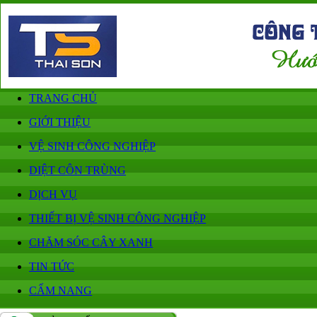
TRANG CHỦ
GIỚI THIỆU
VỆ SINH CÔNG NGHIỆP
DIỆT CÔN TRÙNG
DỊCH VỤ
THIẾT BỊ VỆ SINH CÔNG NGHIỆP
CHĂM SÓC CÂY XANH
TIN TỨC
CẨM NANG