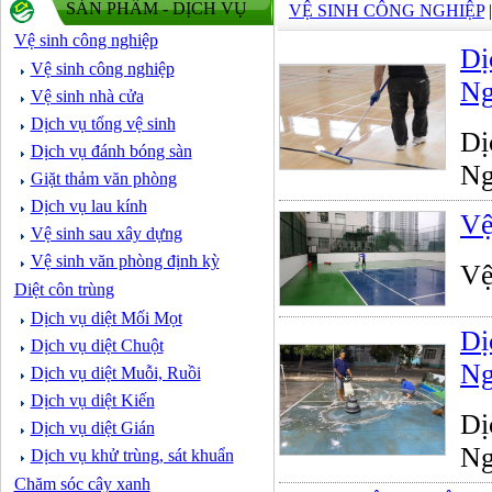
SẢN PHẨM - DỊCH VỤ
VỆ SINH CÔNG NGHIỆP
Vệ sinh công nghiệp
Dị
Vệ sinh công nghiệp
Ng
Vệ sinh nhà cửa
Dịch vụ tổng vệ sinh
Dị
Dịch vụ đánh bóng sàn
Ng
Giặt thảm văn phòng
Dịch vụ lau kính
Vệ
Vệ sinh sau xây dựng
Vệ sinh văn phòng định kỳ
Vệ
Diệt côn trùng
Dịch vụ diệt Mối Mọt
Dị
Dịch vụ diệt Chuột
Ng
Dịch vụ diệt Muỗi, Ruồi
Dịch vụ diệt Kiến
Dị
Dịch vụ diệt Gián
Ng
Dịch vụ khử trùng, sát khuẩn
Chăm sóc cây xanh