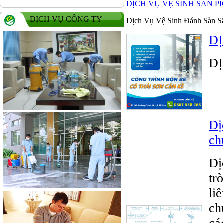
DỊCH VỤ VỆ SINH SÂN 
DỊCH VỤ CÔNG TY
Dịch Vụ Vệ Sinh Đánh Sàn Sâ
DỊ
DỊ
Dị
ch
Dị
tr
li
ch
cá