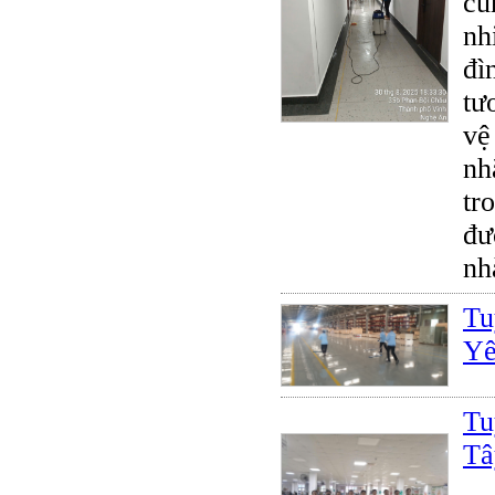
cũ
nh
đì
tư
vệ
nh
tr
đư
nh
Tu
Yê
Tu
Tâ