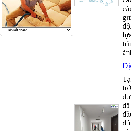
cá
gi
độ
lự
tr
ản
Dị
Tạ
tr
đư
đã
đầ
đủ