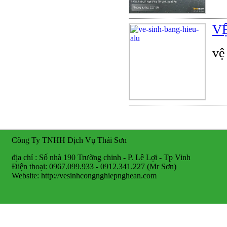
V
vệ
Công Ty TNHH Dịch Vụ Thái Sơn
địa chỉ : Số nhà 190 Trường chinh - P. Lê Lợi - Tp Vinh
Điện thoại: 0967.099.933 - 0912.341.227 (Mr Sơn)
Website: http://vesinhcongnghiepnghean.com