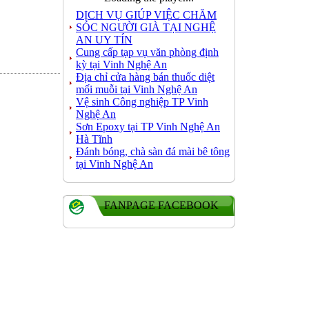
DỊCH VỤ GIÚP VIỆC CHĂM
SÓC NGƯỜI GIÀ TẠI NGHỆ
AN UY TÍN
Cung cấp tạp vụ văn phòng định
kỳ tại Vinh Nghệ An
Địa chỉ cửa hàng bán thuốc diệt
mối muỗi tại Vinh Nghệ An
Vệ sinh Công nghiệp TP Vinh
Nghệ An
Sơn Epoxy tại TP Vinh Nghệ An
Hà Tĩnh
Đánh bóng, chà sàn đá mài bê tông
tại Vinh Nghệ An
FANPAGE FACEBOOK