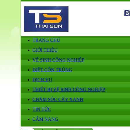
TRANG CHỦ
GIỚI THIỆU
VỆ SINH CÔNG NGHIỆP
DIỆT CÔN TRÙNG
DỊCH VỤ
THIẾT BỊ VỆ SINH CÔNG NGHIỆP
CHĂM SÓC CÂY XANH
TIN TỨC
CẨM NANG