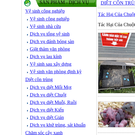
SẢN PHẨM - DỊCH VỤ
DIỆT CÔN TR
Vệ sinh công nghiệp
Tác Hại Của Chuộ
Vệ sinh công nghiệp
Tác Hại Của Chuộ
Vệ sinh nhà cửa
Dịch vụ tổng vệ sinh
Dịch vụ đánh bóng sàn
Giặt thảm văn phòng
Dịch vụ lau kính
Vệ sinh sau xây dựng
Vệ sinh văn phòng định kỳ
Diệt côn trùng
Dịch vụ diệt Mối Mọt
Dịch vụ diệt Chuột
Dịch vụ diệt Muỗi, Ruồi
Dịch vụ diệt Kiến
Dịch vụ diệt Gián
Dịch vụ khử trùng, sát khuẩn
Chăm sóc cây xanh