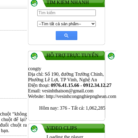
TÌM KIẾM NHANH
HỖ TRỢ TRỰC TUYẾN
congty
Địa chỉ: Số 190, đường Trường Chinh,
Phường Lê Lợi, TP Vinh, Nghệ An
Điện thoại:
0976.41.15.66 - 0912.34.12.27
Email: vesinhthaison@gmail.com
Website: http://vesinhcongnghiepnghean.com
Hôm nay:
376
-
Tất cả:
1,062,285
ũ chuột “không
chuột để lại?
đuổi chuột ra
VIDEO CLIPS
 bạn.
Loading the player...