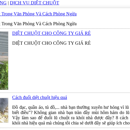
ÙNG
|
DỊCH VỤ DIỆT CHUỘT
t Trong Văn Phòng Và Cách Phòng Ngừa
t Trong Văn Phòng Và Cách Phòng Ngừa
DIỆT CHUỘT CHO CÔNG TY GIÁ RẺ
DIỆT CHUỘT CHO CÔNG TY GIÁ RẺ
Cách đuổi diệt chuột hiệu quả
Đồ đạc, quần áo, tủ đồ,... nhà bạn thường xuyên hư hỏng vì l
biết điều”? Không gian nhà bạn tràn đầy mùi hôm hám do lũ 
Vậy làm sao để đuổi lũ chuột ra khỏi nhà được đây? 8 cách 
khỏi nhà hiệu quả mà chúng tôi chia sẻ dưới đây sẽ giúp ích cho