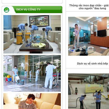
Thùng rác inox đạp chân - giả
cho người "đau lưng
DỊCH VỤ CÔNG TY
Dịch vụ vệ sinh nhà bếp