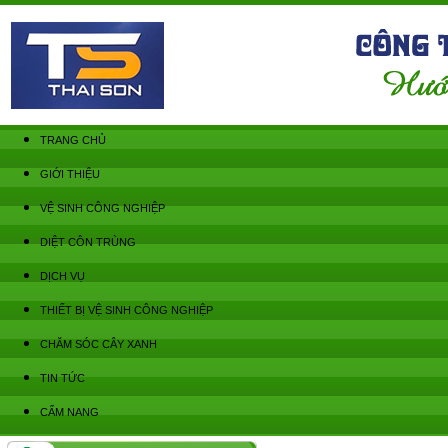
TRANG CHỦ
GIỚI THIỆU
VỆ SINH CÔNG NGHIỆP
DIỆT CÔN TRÙNG
DỊCH VỤ
THIẾT BỊ VỆ SINH CÔNG NGHIỆP
CHĂM SÓC CÂY XANH
TIN TỨC
CẨM NANG