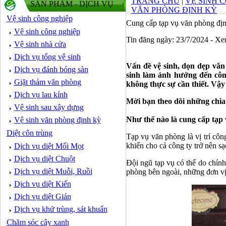
TRANG CHỦ
|
VỆ SINH 
SẢN PHẨM - DỊCH VỤ
VĂN PHÒNG ĐỊNH KỲ
Vệ sinh công nghiệp
Cung cấp tạp vụ văn phòng đị
Vệ sinh công nghiệp
Tin đăng ngày: 23/7/2024 - X
Vệ sinh nhà cửa
Dịch vụ tổng vệ sinh
Vấn đề vệ sinh, dọn dẹp văn
Dịch vụ đánh bóng sàn
sinh làm ảnh hưởng đến công
Giặt thảm văn phòng
không thực sự cần thiết. Vậy
Dịch vụ lau kính
Mời bạn theo dõi những chia 
Vệ sinh sau xây dựng
Như thế nào là cung cấp tạp
Vệ sinh văn phòng định kỳ
Diệt côn trùng
Tạp vụ văn phòng là vị trí cô
khiến cho cả công ty trở nên sạ
Dịch vụ diệt Mối Mọt
Dịch vụ diệt Chuột
Đội ngũ tạp vụ có thể do chính
Dịch vụ diệt Muỗi, Ruồi
phòng bên ngoài, những đơn vị
Dịch vụ diệt Kiến
Dịch vụ diệt Gián
Dịch vụ khử trùng, sát khuẩn
Chăm sóc cây xanh