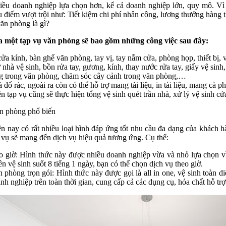
iều doanh nghiệp lựa chọn hơn, kể cả doanh nghiệp lớn, quy mô. Vì 
 điểm vượt trội như: Tiết kiệm chi phí nhân công, lương thưởng hàng 
ăn phòng là gì?
ủa một tạp vụ văn phòng sẽ bao gồm những công việc sau đây:
a kính, bàn ghế văn phòng, tay vị, tay nắm cửa, phòng họp, thiết bị,
à vệ sinh, bồn rửa tay, gương, kính, thay nước rửa tay, giấy vệ sinh
g trong văn phòng, chăm sóc cây cảnh trong văn phòng,…
ổ rác, ngoài ra còn có thể hỗ trợ mang tài liệu, in tài liệu, mang cà 
ạp vụ cũng sẽ thực hiện tổng vệ sinh quét trần nhà, xử lý vệ sinh cửa
ăn phòng phổ biến
n nay có rất nhiều loại hình đáp ứng tốt nhu cầu đa dạng của khách 
p vụ sẽ mang đến dịch vụ hiệu quả tương ứng. Cụ thể:
 giờ: Hình thức này được nhiều doanh nghiệp vừa và nhỏ lựa chọn vì 
 vệ sinh suốt 8 tiếng 1 ngày, bạn có thể chọn dịch vụ theo giờ.
hòng trọn gói: Hình thức này được gọi là all in one, vệ sinh toàn di
nh nghiệp trên toàn thời gian, cung cấp cả các dụng cụ, hóa chất hỗ trợ