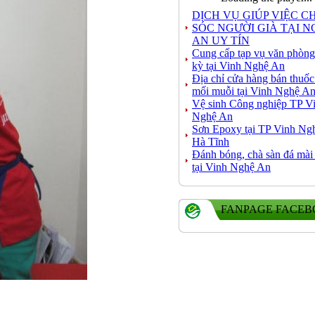
DỊCH VỤ GIÚP VIỆC 
SÓC NGƯỜI GIÀ TẠI 
AN UY TÍN
Cung cấp tạp vụ văn phòng
kỳ tại Vinh Nghệ An
Địa chỉ cửa hàng bán thuốc
mối muỗi tại Vinh Nghệ A
Vệ sinh Công nghiệp TP V
Nghệ An
Sơn Epoxy tại TP Vinh Ng
Hà Tĩnh
Đánh bóng, chà sàn đá mài
tại Vinh Nghệ An
FANPAGE FACE