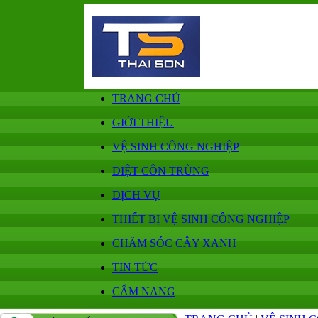
TRANG CHỦ
GIỚI THIỆU
VỆ SINH CÔNG NGHIỆP
DIỆT CÔN TRÙNG
DỊCH VỤ
THIẾT BỊ VỆ SINH CÔNG NGHIỆP
CHĂM SÓC CÂY XANH
TIN TỨC
CẨM NANG