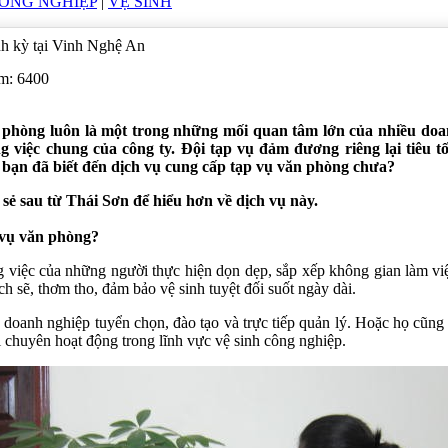
CÔNG NGHIỆP
|
VỆ SINH
nh kỳ tại Vinh Nghệ An
em: 6400
 phòng luôn là một trong những mối quan tâm lớn của nhiều doan
 việc chung của công ty. Đội tạp vụ đảm đương riêng lại tiêu tố
 bạn đã biết đến dịch vụ cung cấp tạp vụ văn phòng chưa?
sẻ sau từ Thái Sơn để hiểu hơn về dịch vụ này.
 vụ văn phòng?
ng việc của những người thực hiện dọn dẹp, sắp xếp không gian làm v
ch sẽ, thơm tho, đảm bảo vệ sinh tuyệt đối suốt ngày dài.
 doanh nghiệp tuyển chọn, đào tạo và trực tiếp quản lý. Hoặc họ cũng 
 chuyên hoạt động trong lĩnh vực vệ sinh công nghiệp.