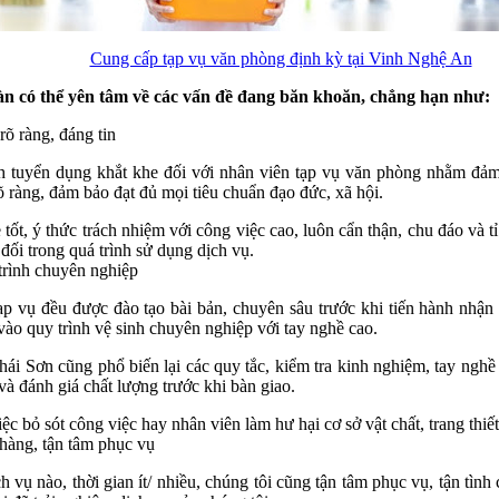
Cung cấp tạp vụ văn phòng định kỳ tại Vinh Nghệ An
n có thể yên tâm về các vấn đề đang băn khoăn, chẳng hạn như:
rõ ràng, đáng tin
h tuyển dụng khắt khe đối với nhân viên tạp vụ văn phòng nhằm đảm 
õ ràng, đảm bảo đạt đủ mọi tiêu chuẩn đạo đức, xã hội.
tốt, ý thức trách nhiệm với công việc cao, luôn cẩn thận, chu đáo và tỉ 
đối trong quá trình sử dụng dịch vụ.
trình chuyên nghiệp
ạp vụ đều được đào tạo bài bản, chuyên sâu trước khi tiến hành nhận
 vào quy trình vệ sinh chuyên nghiệp với tay nghề cao.
hái Sơn cũng phổ biến lại các quy tắc, kiểm tra kinh nghiệm, tay nghề
và đánh giá chất lượng trước khi bàn giao.
c bỏ sót công việc hay nhân viên làm hư hại cơ sở vật chất, trang thiết
 hàng, tận tâm phục vụ
h vụ nào, thời gian ít/ nhiều, chúng tôi cũng tận tâm phục vụ, tận tì