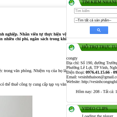
TÌM KIẾM NHAN
h nghiệp. Nhân viên tự thực hiện vệ
n nhiều chi phí, ngân sách trong khi
HỖ TRỢ TRỰC T
congty
Địa chỉ: Số 190, đường Trườn
Phường Lê Lợi, TP Vinh, Ng
iệc trong văn phòng. Nhiệm vụ của họ là
Điện thoại:
0976.41.15.66 - 0
Email: vesinhthaison@gmail.
Website: http://vesinhcongng
có thể thuê công ty cung cấp tạp vụ văn
Hôm nay:
208
-
Tất cả:
1
VIDEO CLIPS
Loading the player...