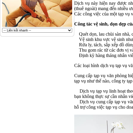
Dịch vụ này hiện nay được nh
(thuê ngoài) mang đến nhiều ưu
Các công việc của một tạp vụ v
Công tác vệ sinh, dọn dẹp c
Quét dọn, lau chùi sàn nhà, cử
Vệ sinh khu vực vệ sinh như nh
Rửa ly, tách, sắp xếp đồ dùn
Thu gom rác từ các đơn vị và đ
Định kỳ hàng tháng nhân viên t
Các loại hình dịch vụ tạp vụ v
Cung cấp tạp vụ văn phòng hiệ
tạp vụ như thế nào, công ty tạ
Dịch vụ tạp vụ linh hoạt theo
bạn không thực sự cần nhân viên
Dịch vụ cung cấp tạp vụ văn p
hỗ trợ công việc tạp vụ cho doa