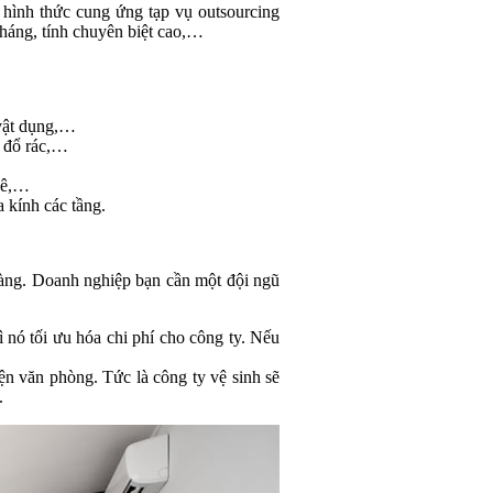
hình thức cung ứng tạp vụ outsourcing
tháng, tính chuyên biệt cao,…
 vật dụng,…
, đổ rác,…
phê,…
 kính các tầng.
hàng. Doanh nghiệp bạn cần một đội ngũ
nó tối ưu hóa chi phí cho công ty. Nếu
ện văn phòng. Tức là công ty vệ sinh sẽ
.