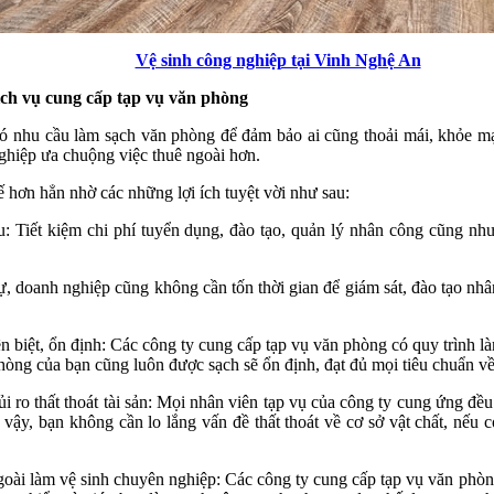
Vệ sinh công nghiệp tại Vinh Nghệ An
ch vụ cung cấp tạp vụ văn phòng
ó nhu cầu làm sạch văn phòng để đảm bảo ai cũng thoải mái, khỏe mạ
ghiệp ưa chuộng việc thuê ngoài hơn.
ế hơn hẳn nhờ các những lợi ích tuyệt vời như sau:
: Tiết kiệm chi phí tuyển dụng, đào tạo, quản lý nhân công cũng như
, doanh nghiệp cũng không cần tốn thời gian để giám sát, đào tạo nh
iệt, ổn định: Các công ty cung cấp tạp vụ văn phòng có quy trình là
hòng của bạn cũng luôn được sạch sẽ ổn định, đạt đủ mọi tiêu chuẩn về
o thất thoát tài sản: Mọi nhân viên tạp vụ của công ty cung ứng đều 
vậy, bạn không cần lo lắng vấn đề thất thoát về cơ sở vật chất, nếu c
ài làm vệ sinh chuyên nghiệp: Các công ty cung cấp tạp vụ văn phòn