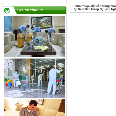
Phun thuốc diệt côn trùng mố
tại Nam Đàn Hưng Nguyên Ng
DỊCH VỤ CÔNG TY