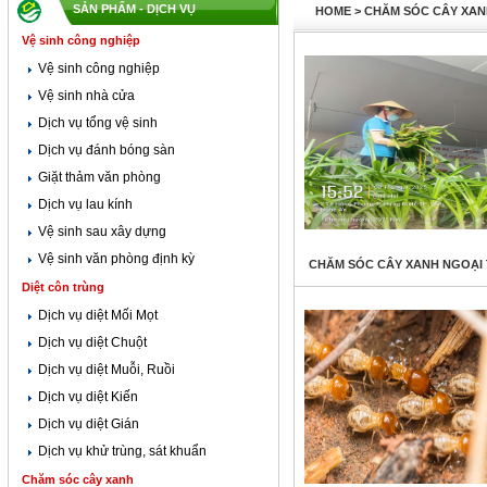
SẢN PHẨM - DỊCH VỤ
HOME
>
CHĂM SÓC CÂY XAN
Vệ sinh công nghiệp
Vệ sinh công nghiệp
Vệ sinh nhà cửa
Dịch vụ tổng vệ sinh
Dịch vụ đánh bóng sàn
Giặt thảm văn phòng
Dịch vụ lau kính
Vệ sinh sau xây dựng
Vệ sinh văn phòng định kỳ
CHĂM SÓC CÂY XANH NGOẠI
Diệt côn trùng
Dịch vụ diệt Mối Mọt
Dịch vụ diệt Chuột
Dịch vụ diệt Muỗi, Ruồi
Dịch vụ diệt Kiến
Dịch vụ diệt Gián
Dịch vụ khử trùng, sát khuẩn
Chăm sóc cây xanh