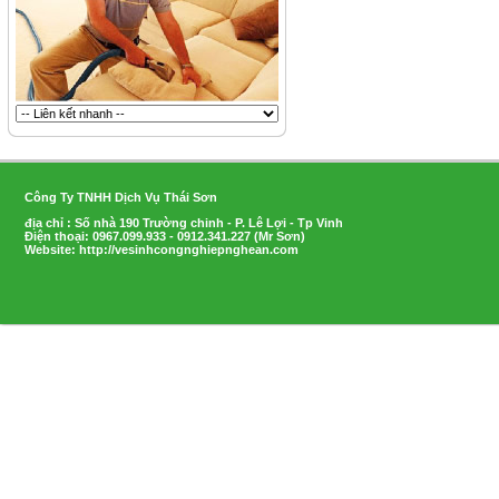
Công Ty TNHH Dịch Vụ Thái Sơn
địa chỉ : Số nhà 190 Trường chinh - P. Lê Lợi - Tp Vinh
Điện thoại: 0967.099.933 - 0912.341.227 (Mr Sơn)
Website: http://vesinhcongnghiepnghean.com