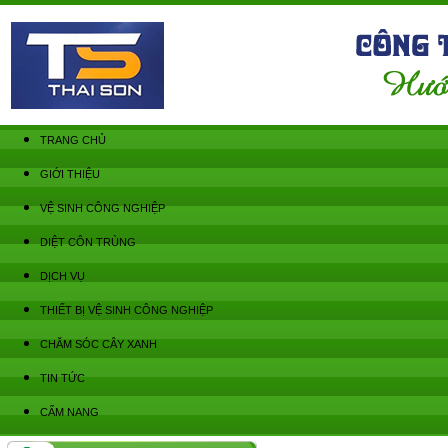
TRANG CHỦ
GIỚI THIỆU
VỆ SINH CÔNG NGHIỆP
DIỆT CÔN TRÙNG
DỊCH VỤ
THIẾT BỊ VỆ SINH CÔNG NGHIỆP
CHĂM SÓC CÂY XANH
TIN TỨC
CẨM NANG