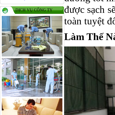
được sạch s
DỊCH VỤ CÔNG TY
toàn tuyệt đ
Làm Thế Nà