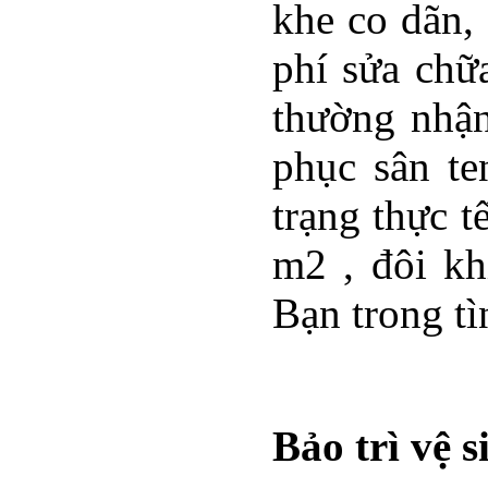
khe co dãn, 
phí sửa chữ
thường nhận
phục sân te
trạng thực t
m2 , đôi kh
Bạn trong tìn
Bảo trì vệ 