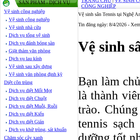
TRANG CHỦ
|
VỆ SINH 
SẢN PHẨM - DỊCH VỤ
CÔNG NGHIỆP
Vệ sinh công nghiệp
Vệ sinh sân Tennis tại Nghệ A
Vệ sinh công nghiệp
Tin đăng ngày: 8/4/2026 - Xe
Vệ sinh nhà cửa
Dịch vụ tổng vệ sinh
Vệ sinh s
Dịch vụ đánh bóng sàn
Giặt thảm văn phòng
Dịch vụ lau kính
Vệ sinh sau xây dựng
Vệ sinh văn phòng định kỳ
Bạn làm chủ
Diệt côn trùng
Dịch vụ diệt Mối Mọt
là thành viê
Dịch vụ diệt Chuột
trào. Chúng
Dịch vụ diệt Muỗi, Ruồi
Dịch vụ diệt Kiến
tennis sạch
Dịch vụ diệt Gián
Dịch vụ khử trùng, sát khuẩn
dưỡng tốt nh
Chăm sóc cây xanh