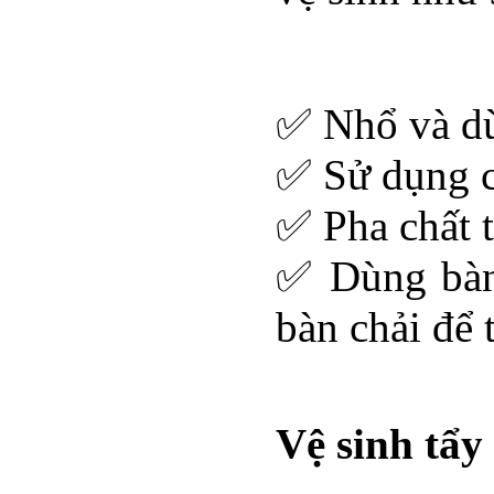
✅ Nhổ và dùn
✅ Sử dụng c
✅ Pha chất t
✅ Dùng bàn
bàn chải để 
Vệ sinh tẩy