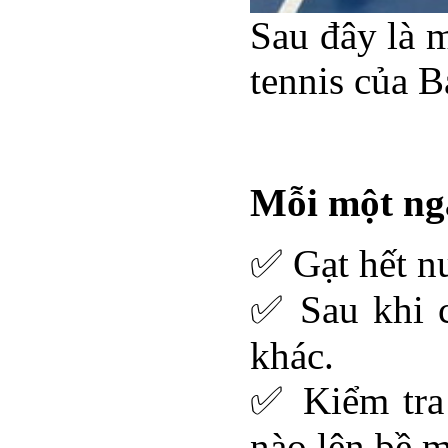
Sau đây là 
tennis của B
Mỗi một ng
✅ Gạt hết n
✅ Sau khi c
khác.
✅ Kiểm tra
nào lên bề m