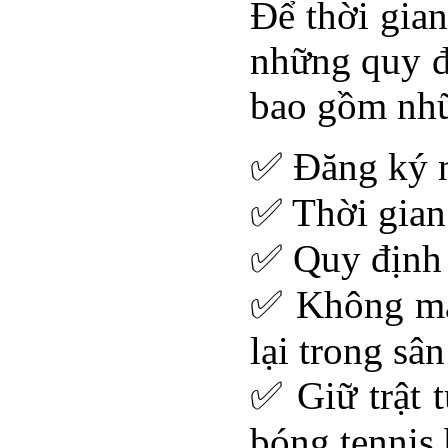
Để thời gian
những quy đị
bao gồm nhữ
✅ Đăng ký n
✅ Thời gian
✅ Quy định 
✅ Không man
lại trong sân
✅ Giữ trật t
bóng tennis 