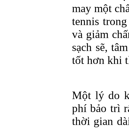
may một chấ
tennis trong
và giảm chấn
sạch sẽ, tâ
tốt hơn khi 
Một lý do k
phí bảo trì
thời gian d