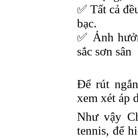
✅ Tất cả đều
bạc.
✅ Ảnh hưởng
sắc sơn sân
Để rút ngắn
xem xét áp 
Như vậy Ch
tennis, để h