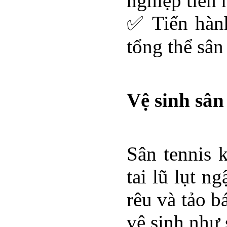
nghiệp tiến 
✅ Tiến hành
tổng thể sân
Vệ sinh sân
Sân tennis 
tai lũ lụt n
rêu và tảo b
vệ sinh như 