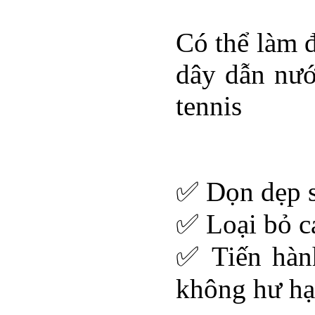
Có thể làm 
dây dẫn nướ
tennis
✅ Dọn dẹp s
✅ Loại bỏ c
✅ Tiến hành
không hư hạ