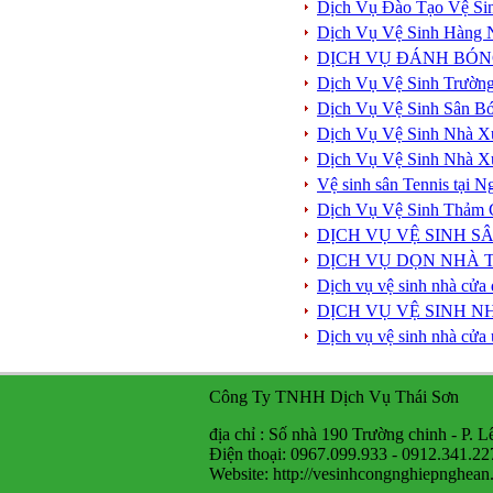
Dịch Vụ Đào Tạo Vệ Si
Dịch Vụ Vệ Sinh Hàng
DỊCH VỤ ĐÁNH BÓN
Dịch Vụ Vệ Sinh Trườn
Dịch Vụ Vệ Sinh Sân B
Dịch Vụ Vệ Sinh Nhà X
Dịch Vụ Vệ Sinh Nhà X
Vệ sinh sân Tennis tại 
Dịch Vụ Vệ Sinh Thảm
DỊCH VỤ VỆ SINH S
DỊCH VỤ DỌN NHÀ T
Dịch vụ vệ sinh nhà cửa 
DỊCH VỤ VỆ SINH N
Dịch vụ vệ sinh nhà cửa 
Công Ty TNHH Dịch Vụ Thái Sơn
địa chỉ : Số nhà 190 Trường chinh - P. L
Điện thoại: 0967.099.933 - 0912.341.22
Website: http://vesinhcongnghiepnghea