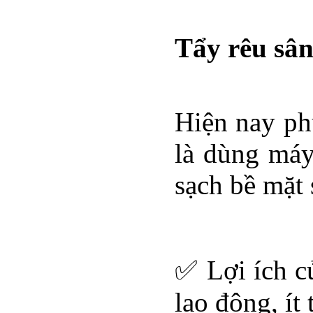
Tẩy rêu sân
Hiện nay ph
là dùng máy
sạch bề mặt
✅ Lợi ích củ
lao động, ít 