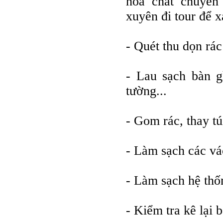
hóa chất chuyên
xuyên đi tour để x
- Quét thu dọn rá
- Lau sạch bàn gh
tường...
- Gom rác, thay tú
- Làm sạch các vác
- Làm sạch hệ thốn
- Kiểm tra kê lại 