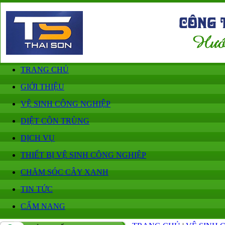
TRANG CHỦ
GIỚI THIỆU
VỆ SINH CÔNG NGHIỆP
DIỆT CÔN TRÙNG
DỊCH VỤ
THIẾT BỊ VỆ SINH CÔNG NGHIỆP
CHĂM SÓC CÂY XANH
TIN TỨC
CẨM NANG