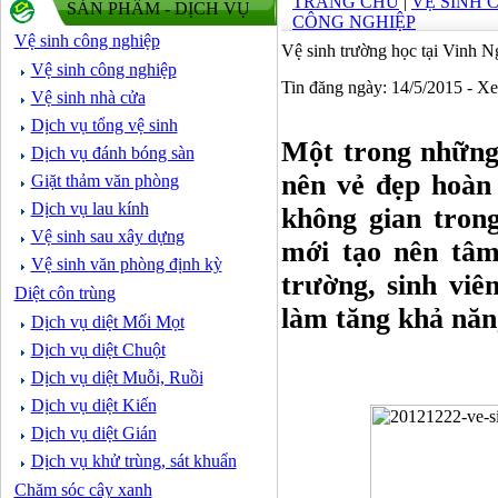
TRANG CHỦ
|
VỆ SINH 
SẢN PHẨM - DỊCH VỤ
CÔNG NGHIỆP
Vệ sinh công nghiệp
Vệ sinh trường học tại Vinh 
Vệ sinh công nghiệp
Tin đăng ngày: 14/5/2015 - X
Vệ sinh nhà cửa
Dịch vụ tổng vệ sinh
Một trong những
Dịch vụ đánh bóng sàn
nên vẻ đẹp hoàn 
Giặt thảm văn phòng
Dịch vụ lau kính
không gian tron
Vệ sinh sau xây dựng
mới tạo nên tâm
Vệ sinh văn phòng định kỳ
trường, sinh viê
Diệt côn trùng
làm tăng khả năng
Dịch vụ diệt Mối Mọt
Dịch vụ diệt Chuột
Dịch vụ diệt Muỗi, Ruồi
Dịch vụ diệt Kiến
Dịch vụ diệt Gián
Dịch vụ khử trùng, sát khuẩn
Chăm sóc cây xanh