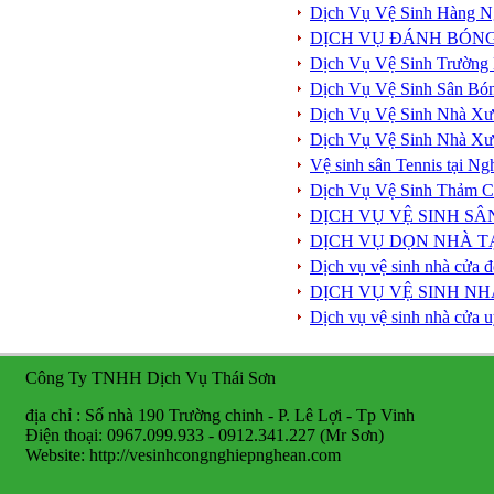
Dịch Vụ Vệ Sinh Hàng 
DỊCH VỤ ĐÁNH BÓN
Dịch Vụ Vệ Sinh Trường
Dịch Vụ Vệ Sinh Sân Bó
Dịch Vụ Vệ Sinh Nhà Xư
Dịch Vụ Vệ Sinh Nhà Xư
Vệ sinh sân Tennis tại N
Dịch Vụ Vệ Sinh Thảm 
DỊCH VỤ VỆ SINH S
DỊCH VỤ DỌN NHÀ TẠ
Dịch vụ vệ sinh nhà cửa đ
DỊCH VỤ VỆ SINH NH
Dịch vụ vệ sinh nhà cửa u
Công Ty TNHH Dịch Vụ Thái Sơn
địa chỉ : Số nhà 190 Trường chinh - P. Lê Lợi - Tp Vinh
Điện thoại: 0967.099.933 - 0912.341.227 (Mr Sơn)
Website: http://vesinhcongnghiepnghean.com