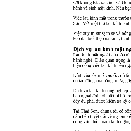
với khung bảo vệ kính và khung
hành vệ sinh mặt kính. Nếu bạn 
Việc lau kính mặt trong thường
Sơn. Với một thợ lau kính bình
Việc duy trì sự sạch sẽ và bón
kéo dài tuổi thọ của kính, trán
Dịch vụ lau kính mặt n
Lau kính mặt ngoài của tòa n
hành nghề. Điều quan trọng là 
hiện công việc lau kính bên ngo
Kính của tòa nhà cao ốc, dù là
do tác động của nắng, mưa, gây
Dịch vụ lau kính công nghiệp l
bên ngoài đòi hỏi thiết bị hỗ t
dây đu phải được kiểm tra kỹ c
Tại Thái Sơn, chúng tôi có bốn
đảm bảo tuyệt đối về mặt an to
cùng với nhiều năm kinh nghiệm