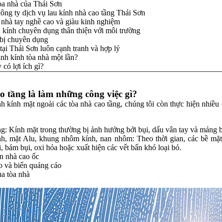
tòa nhà của Thái Sơn
ông ty dịch vụ lau kính nhà cao tầng Thái Sơn
 nhà tay nghề cao và giàu kinh nghiệm
 kính chuyên dụng thân thiện với môi trường
bị chuyên dụng
tại Thái Sơn luôn cạnh tranh và hợp lý
inh kính tòa nhà một lần?
 có lợi ích gì?
o tầng là làm những công việc gì?
nh kính mặt ngoài các tòa nhà cao tầng, chúng tôi còn thực hiện nhiề
ng: Kính mặt trong thường bị ảnh hưởng bởi bụi, dấu vân tay và mảng 
h, mặt Alu, khung nhôm kính, nan nhôm: Theo thời gian, các bề mặt n
, bám bụi, oxi hóa hoặc xuất hiện các vết bẩn khó loại bỏ.
n nhà cao ốc
o và biển quảng cáo
ủa tòa nhà