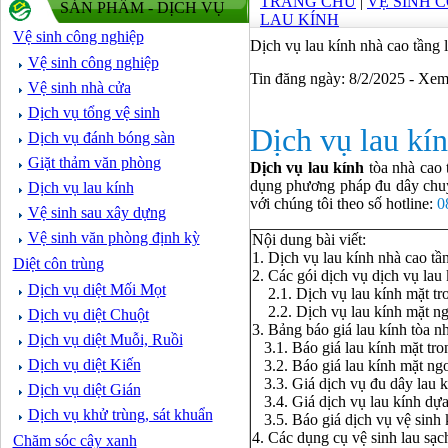
TRANG CHỦ
|
VỆ SINH 
SẢN PHẨM - DỊCH VỤ
LAU KÍNH
Vệ sinh công nghiệp
Dịch vụ lau kính nhà cao tầng 
Vệ sinh công nghiệp
Tin đăng ngày: 8/2/2025 - Xe
Vệ sinh nhà cửa
Dịch vụ tổng vệ sinh
Dịch vụ lau kín
Dịch vụ đánh bóng sàn
Giặt thảm văn phòng
Dịch vụ lau kính
tòa nhà cao 
dụng phương pháp đu dây chuyê
Dịch vụ lau kính
với chúng tôi theo số hotline:
0
Vệ sinh sau xây dựng
Vệ sinh văn phòng định kỳ
Nội dung bài viết:
1. Dịch vụ lau kính nhà cao tầ
Diệt côn trùng
2. Các gói dịch vụ dịch vụ lau
Dịch vụ diệt Mối Mọt
2.1. Dịch vụ lau kính mặt tr
2.2. Dịch vụ lau kính mặt ng
Dịch vụ diệt Chuột
3. Bảng báo giá lau kính tòa 
Dịch vụ diệt Muỗi, Ruồi
3.1. Báo giá lau kính mặt tro
Dịch vụ diệt Kiến
3.2. Báo giá lau kính mặt ngo
3.3. Giá dịch vụ đu dây lau kí
Dịch vụ diệt Gián
3.4. Giá dịch vụ lau kính dựa 
Dịch vụ khử trùng, sát khuẩn
3.5. Báo giá dịch vụ vệ sinh 
4. Các dụng cụ vệ sinh lau sạc
Chăm sóc cây xanh