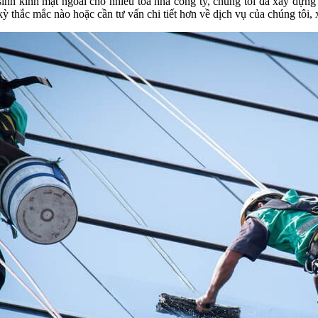
inh kính mặt ngoài cho nhiều tòa nhà công ty, chúng tôi đã xây dựng
 thắc mắc nào hoặc cần tư vấn chi tiết hơn về dịch vụ của chúng tôi, x