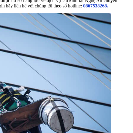
 được hồ sơ năng lực về dịch vụ lau kính tại Nghệ An chuyên
in hãy liên hệ với chúng tôi theo số hotline:
0867538268.