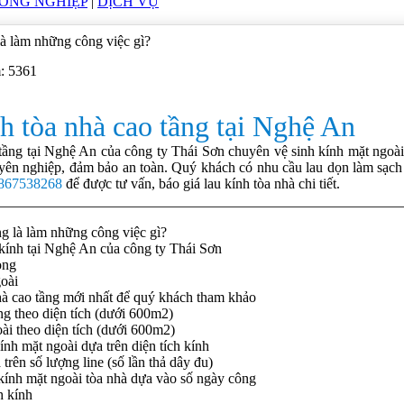
CÔNG NGHIỆP
|
DỊCH VỤ
là làm những công việc gì?
m: 5361
h tòa nhà cao tầng tại Nghệ An
tầng tại Nghệ An của công ty Thái Sơn chuyên vệ sinh kính mặt ngoài
n nghiệp, đảm bảo an toàn. Quý khách có nhu cầu lau dọn làm sạch k
867538268
để được tư vấn, báo giá lau kính tòa nhà chi tiết.
ng là làm những công việc gì?
 kính tại Nghệ An của công ty Thái Sơn
ong
oài
nhà cao tầng mới nhất để quý khách tham khảo
ng theo diện tích (dưới 600m2)
ài theo diện tích (dưới 600m2)
nh mặt ngoài dựa trên diện tích kính
trên số lượng line (số lần thả dây đu)
kính mặt ngoài tòa nhà dựa vào số ngày công
h kính