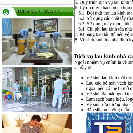
5. Quy trình dịch vụ lau kính 
6. Lý do quý khách nên chọn c
DỊCH VỤ CÔNG TY
6.1. Đội ngũ thợ lau kính tòa
6.2. Sử dụng các chất tẩy rửa
6.3. Sử dụng máy móc, thiết 
6.4. Chi phí lau kính tòa nhà 
7. Khoảng bao lâu thì nên vệ s
8. Vệ sinh kính tòa nhà định kỳ
Dịch vụ lau kính nhà ca
Ngoài nhiệm vụ chính là vệ si
và đầy đủ.
Vệ sinh lau kính mặt tro
Lau các bề mặt vách kín
ngoài nên có thể bị mờ đi
Vệ sinh đá mặt ngoài toà
Làm sạch bảng hiệu, log
Vệ sinh rửa tường nhà c
Bắn silicon chống thấm.