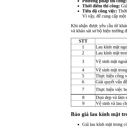
Phương pháp thi công:
Thời điểm thi công:
Giá
Tiến độ công việc:
Thời 
Vì vậy, để cung cấp một 
Khi nhận được yêu cầu từ khách 
và khảo sát sơ bộ hiện trường 
STT
1
Lau kính mặt ngo
2
Lau kính mặt tron
3
Vệ sinh mặt ngoài
4
Vệ sinh mặt trong
5
Thực hiện công vi
6
Giải quyết vấn đề
7
Thực hiện việc b
8
Dọn dẹp và làm 
9
Vệ sinh và lau c
Báo giá lau kính mặt tr
Giá lau kính mặt trong 