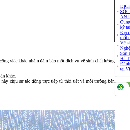
DỊC
SÓC
AN 
Cung
kỳ t
Địa c
mối 
Vệ s
Nghệ
Sơn 
Hà T
u công việc khác nhằm đảm bảo một dịch vụ vệ sinh chất lượng
Đánh 
tại 
bẩn khác.
ày chịu sự tác động trực tiếp từ thời tiết và môi trường bên