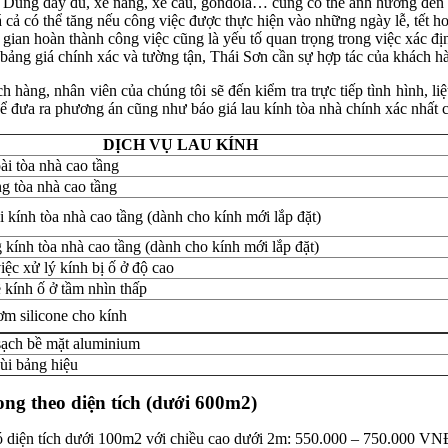
Dùng dây đu, xe nâng, xe cẩu, gondola… cũng có thể ảnh hưởng đến 
 cả có thể tăng nếu công việc được thực hiện vào những ngày lễ, tết ho
gian hoàn thành công việc cũng là yếu tố quan trọng trong việc xác địn
bảng giá chính xác và tường tận, Thái Sơn cần sự hợp tác của khách h
hàng, nhân viên của chúng tôi sẽ đến kiểm tra trực tiếp tình hình, liệ
để đưa ra phương án cũng như báo giá lau kính tòa nhà chính xác nhất
DỊCH VỤ LAU KÍNH
ài tòa nhà cao tầng
g tòa nhà cao tầng
 kính tòa nhà cao tầng (dành cho kính mới lắp đặt)
 kính tòa nhà cao tầng (dành cho kính mới lắp đặt)
ệc xử lý kính bị ố ở độ cao
 kính ố ở tầm nhìn thấp
ơm silicone cho kính
sạch bề mặt aluminium
hùi bảng hiệu
ong theo diện tích (dưới 600m2)
có diện tích dưới 100m2 với chiều cao dưới 2m: 550.000 – 750.000 VN