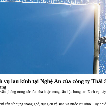
h vụ lau kính tại Nghệ An của công ty Thái 
rong
văn phòng trong các tòa nhà hoặc trong căn hộ chung cư. Dịch vụ này c
chỉ cần sử dụng thang ghế, dụng cụ vệ sinh và nước lau kính. Tuy nhi