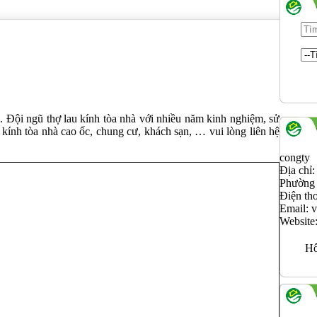
. Đội ngũ thợ lau kính tòa nhà với nhiều năm kinh nghiệm, sử
ính tòa nhà cao ốc, chung cư, khách sạn, … vui lòng liên hệ
congty
Địa chỉ
Phường 
Điện th
Email: 
Website
Hô