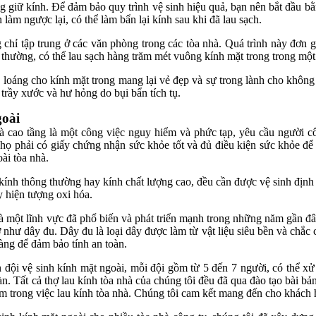
 giữ kính. Để đảm bảo quy trình vệ sinh hiệu quả, bạn nên bắt đầu bằ
làm ngược lại, có thể làm bẩn lại kính sau khi đã lau sạch.
 chỉ tập trung ở các văn phòng trong các tòa nhà. Quá trình này đơn g
 thường, có thể lau sạch hàng trăm mét vuông kính mặt trong trong một
g loáng cho kính mặt trong mang lại vẻ đẹp và sự trong lành cho không
h trầy xước và hư hỏng do bụi bẩn tích tụ.
goài
hà cao tầng là một công việc nguy hiểm và phức tạp, yêu cầu người 
họ phải có giấy chứng nhận sức khỏe tốt và đủ điều kiện sức khỏe để 
ài tòa nhà.
 kính thông thường hay kính chất lượng cao, đều cần được vệ sinh định
 hiện tượng oxi hóa.
à một lĩnh vực đã phổ biến và phát triển mạnh trong những năm gần đây
rợ như dây đu. Dây đu là loại dây được làm từ vật liệu siêu bền và chắ
àng để đảm bảo tính an toàn.
 đội vệ sinh kính mặt ngoài, mỗi đội gồm từ 5 đến 7 người, có thể xử
àn. Tất cả thợ lau kính tòa nhà của chúng tôi đều đã qua đào tạo bài 
 trong việc lau kính tòa nhà. Chúng tôi cam kết mang đến cho khách h