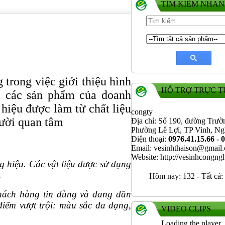
TÌM KIẾM NHA
 trong việc giới thiệu hình
HỖ TRỢ TRỰC 
a các sản phẩm của doanh
 hiệu được làm từ chất liệu
congty
ười quan tâm
Địa chỉ: Số 190, đường Trườ
Phường Lê Lợi, TP Vinh, N
Điện thoại:
0976.41.15.66 - 
Email: vesinhthaison@gmail
Website: http://vesinhcongn
g hiệu. Các vật liệu được sử dụng
…
Hôm nay:
132
-
Tất cả:
 khách hàng tin dùng và đang dần
 điểm vượt trội: màu sắc đa dạng,
VIDEO CLIPS
Loading the player..