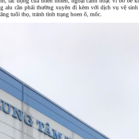
nh, tác động của thiên nhiên, ngoại cảnh hoặc vì bỏ bê 
g alu cần phải thường xuyên đi kèm với dịch vụ vệ sinh
ăng tuổi thọ, tránh tình trạng hoen ố, mốc.