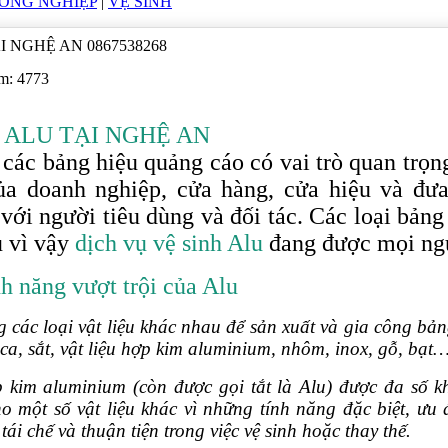
CÔNG NGHIỆP
|
VỆ SINH
I NGHỆ AN 0867538268
em: 4773
 ALU TẠI NGHỆ AN
 các bảng hiệu quảng cáo có vai trò quan trọng
ủa doanh nghiệp, cửa hàng, cửa hiệu và đư
với người tiêu dùng và đối tác. Các loại bảng
u vì vậy
dịch vụ vệ sinh Alu
đang được mọi ng
nh năng vượt trội của Alu
g các loại vật liệu khác nhau để sản xuất và gia công bản
ca, sắt, vật liệu hợp kim aluminium, nhôm, inox, gỗ, bạt
ợp kim aluminium (còn được gọi tắt là Alu) được đa số
ho một số vật liệu khác vì những tính năng đặc biệt, ưu
 tái chế và thuận tiện trong việc vệ sinh hoặc thay thế.