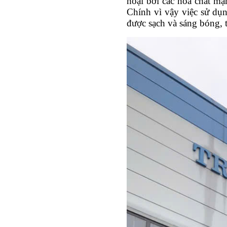
hoại bởi các hóa chất mạ
Chính vì vậy việc sử dụn
được sạch và sáng bóng, t