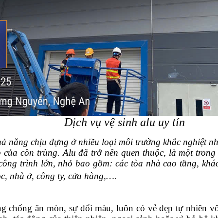
Dịch vụ vệ sinh alu uy tín
hả năng chịu đựng ở nhiều loại môi trường khắc nghiệt nh
ủa côn trùng. Alu đã trở nên quen thuộc, là một trong n
công trình lớn, nhỏ bao gồm: các tòa nhà cao tầng, khác
ọc, nhà ở, công ty, cửa hàng,….
g chống ăn mòn, sự đổi màu, luôn có vẻ đẹp tự nhiên v