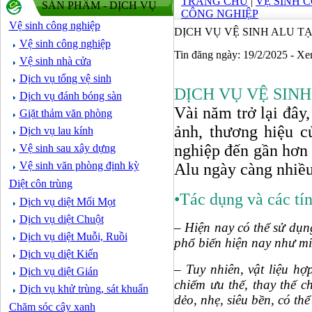
TRANG CHỦ
|
VỆ SINH 
SẢN PHẨM - DỊCH VỤ
CÔNG NGHIỆP
Vệ sinh công nghiệp
DỊCH VỤ VỆ SINH ALU TẠ
Vệ sinh công nghiệp
Tin đăng ngày: 19/2/2025 - X
Vệ sinh nhà cửa
Dịch vụ tổng vệ sinh
DỊCH VỤ VỆ SINH
Dịch vụ đánh bóng sàn
Vài năm trở lại đây,
Giặt thảm văn phòng
ảnh, thương hiệu c
Dịch vụ lau kính
nghiệp đến gần hơn 
Vệ sinh sau xây dựng
Vệ sinh văn phòng định kỳ
Alu ngày càng nhiề
Diệt côn trùng
•Tác dụng và các tí
Dịch vụ diệt Mối Mọt
Dịch vụ diệt Chuột
– Hiện nay có thể sử dụn
Dịch vụ diệt Muỗi, Ruồi
phổ biến hiện nay như mi
Dịch vụ diệt Kiến
– Tuy nhiên, vật liệu h
Dịch vụ diệt Gián
chiếm ưu thế, thay thế c
Dịch vụ khử trùng, sát khuẩn
dẻo, nhẹ, siêu bền, có thể
Chăm sóc cây xanh