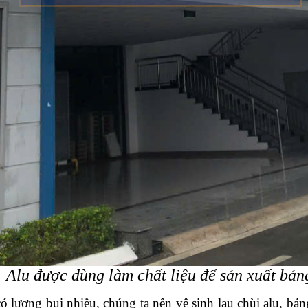
Alu được dùng làm chất liệu để sản xuất bản
có lượng bụi nhiều, chúng ta nên vệ sinh lau chùi alu, bả