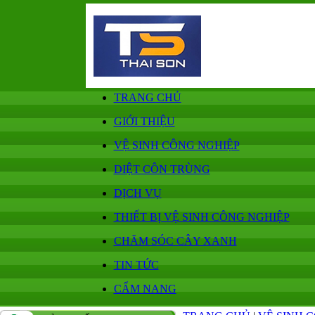
TRANG CHỦ
GIỚI THIỆU
VỆ SINH CÔNG NGHIỆP
DIỆT CÔN TRÙNG
DỊCH VỤ
THIẾT BỊ VỆ SINH CÔNG NGHIỆP
CHĂM SÓC CÂY XANH
TIN TỨC
CẨM NANG