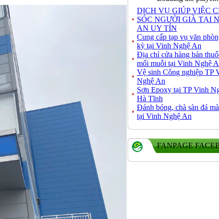
DỊCH VỤ GIÚP VIỆC 
SÓC NGƯỜI GIÀ TẠI 
AN UY TÍN
Cung cấp tạp vụ văn phòn
kỳ tại Vinh Nghệ An
Địa chỉ cửa hàng bán thuố
mối muỗi tại Vinh Nghệ 
Vệ sinh Công nghiệp TP 
Nghệ An
Sơn Epoxy tại TP Vinh N
Hà Tĩnh
Đánh bóng, chà sàn đá mà
tại Vinh Nghệ An
FANPAGE FACE