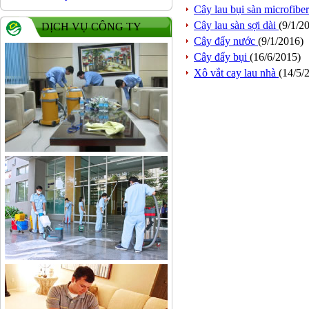
Cây lau bụi sàn microfibe
Cây lau sàn sợi dài
(9/1/2
DỊCH VỤ CÔNG TY
Cây đẩy nước
(9/1/2016)
Cây đẩy bụi
(16/6/2015)
Xô vắt cay lau nhà
(14/5/