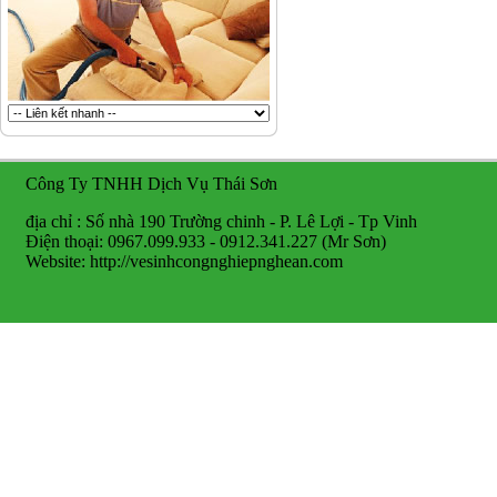
Công Ty TNHH Dịch Vụ Thái Sơn
địa chỉ : Số nhà 190 Trường chinh - P. Lê Lợi - Tp Vinh
Điện thoại: 0967.099.933 - 0912.341.227 (Mr Sơn)
Website: http://vesinhcongnghiepnghean.com