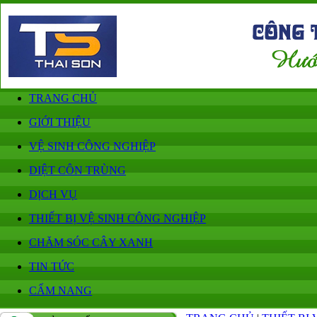
TRANG CHỦ
GIỚI THIỆU
VỆ SINH CÔNG NGHIỆP
DIỆT CÔN TRÙNG
DỊCH VỤ
THIẾT BỊ VỆ SINH CÔNG NGHIỆP
CHĂM SÓC CÂY XANH
TIN TỨC
CẨM NANG