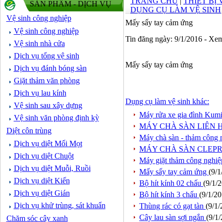
TRANG CHỦ
|
THIẾT BỊ
SẢN PHẨM - DỊCH VỤ
DỤNG CỤ LÀM VỆ SINH
Vệ sinh công nghiệp
Mấy sấy tay cảm ứng
Vệ sinh công nghiệp
Tin đăng ngày: 9/1/2016 - Xe
Vệ sinh nhà cửa
Dịch vụ tổng vệ sinh
Mấy sấy tay cảm ứng
Dịch vụ đánh bóng sàn
Giặt thảm văn phòng
Dịch vụ lau kính
Dụng cụ làm vệ sinh khác:
Vệ sinh sau xây dựng
Máy rửa xe gia đình Kum
Vệ sinh văn phòng định kỳ
MÁY CHÀ SÀN LIÊN 
Diệt côn trùng
Máy chà sàn - thảm cô
Dịch vụ diệt Mối Mọt
MÁY CHÀ SÀN CLEP
Dịch vụ diệt Chuột
Máy giặt thảm công ngh
Dịch vụ diệt Muỗi, Ruồi
Mấy sấy tay cảm ứng
(9/1
Dịch vụ diệt Kiến
Bộ hít kính 02 chấu
(9/1/
Dịch vụ diệt Gián
Bộ hít kính 3 chấu
(9/1/2
Dịch vụ khử trùng, sát khuẩn
Thùng rác có gạt tàn
(9/1/
Cây lau sàn sợi ngắn
(9/1
Chăm sóc cây xanh