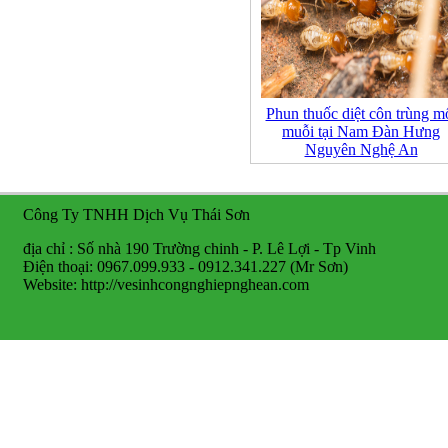
Phun thuốc diệt côn trùng m
muỗi tại Nam Đàn Hưng
Nguyên Nghệ An
Công Ty TNHH Dịch Vụ Thái Sơn
địa chỉ : Số nhà 190 Trường chinh - P. Lê Lợi - Tp Vinh
Điện thoại: 0967.099.933 - 0912.341.227 (Mr Sơn)
Website: http://vesinhcongnghiepnghean.com