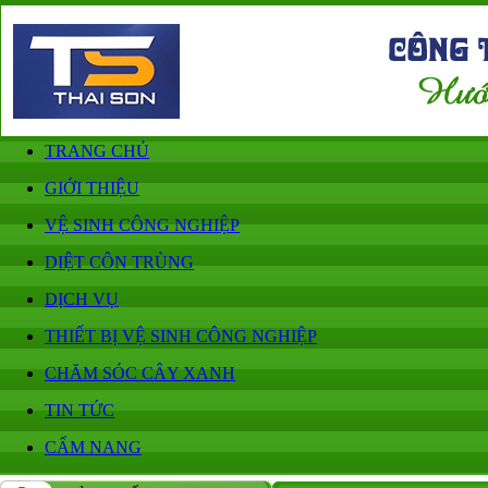
TRANG CHỦ
GIỚI THIỆU
VỆ SINH CÔNG NGHIỆP
DIỆT CÔN TRÙNG
DỊCH VỤ
THIẾT BỊ VỆ SINH CÔNG NGHIỆP
CHĂM SÓC CÂY XANH
TIN TỨC
CẨM NANG