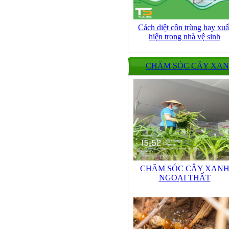
Cách diệt côn trùng hay xuấ
hiện trong nhà vệ sinh
CHĂM SÓC CÂY XA
CHĂM SÓC CÂY XAN
NGOẠI THẤT