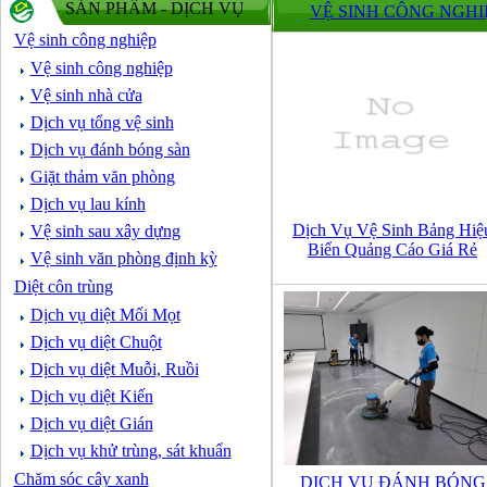
SẢN PHẨM - DỊCH VỤ
VỆ SINH CÔNG NGHI
Vệ sinh công nghiệp
Vệ sinh công nghiệp
Vệ sinh nhà cửa
Dịch vụ tổng vệ sinh
Dịch vụ đánh bóng sàn
Giặt thảm văn phòng
Dịch vụ lau kính
Dịch Vụ Vệ Sinh Bảng Hiệ
Vệ sinh sau xây dựng
Biển Quảng Cáo Giá Rẻ
Vệ sinh văn phòng định kỳ
Diệt côn trùng
Dịch vụ diệt Mối Mọt
Dịch vụ diệt Chuột
Dịch vụ diệt Muỗi, Ruồi
Dịch vụ diệt Kiến
Dịch vụ diệt Gián
Dịch vụ khử trùng, sát khuẩn
Chăm sóc cây xanh
DỊCH VỤ ĐÁNH BÓNG