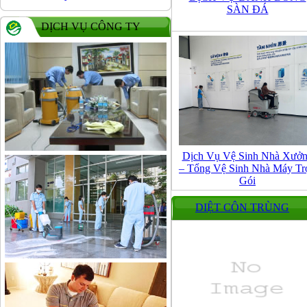
SÀN ĐÁ
DỊCH VỤ CÔNG TY
Dịch Vụ Vệ Sinh Nhà Xưở
– Tổng Vệ Sinh Nhà Máy Tr
Gói
DIỆT CÔN TRÙNG