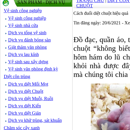
TRANG CHỦ
|
DIỆT CÔ
SẢN PHẨM - DỊCH VỤ
CHUỘT
Vệ sinh công nghiệp
Cách đuổi diệt chuột hiệu quả
Vệ sinh công nghiệp
Tin đăng ngày: 20/6/2021 - X
Vệ sinh nhà cửa
Dịch vụ tổng vệ sinh
Đồ đạc, quần áo, t
Dịch vụ đánh bóng sàn
chuột “không biế
Giặt thảm văn phòng
Dịch vụ lau kính
hôm hám do lũ chu
Vệ sinh sau xây dựng
khỏi nhà được đâ
Vệ sinh văn phòng định kỳ
mà chúng tôi chia 
Diệt côn trùng
Dịch vụ diệt Mối Mọt
Dịch vụ diệt Chuột
Dịch vụ diệt Muỗi, Ruồi
Dịch vụ diệt Kiến
Dịch vụ diệt Gián
Dịch vụ khử trùng, sát khuẩn
Chăm sóc cây xanh