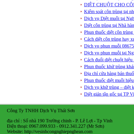
DIỆT CHUỘT CHO CÔ
Kiểm soát côn trùng tại n
Dịch vụ Diệt muỗi tại N
Diệt côn trùng tại Nhà hà
Phun thuốc diệt côn trùng
Cách diệt côn trùng hay x
Dịch vụ phun muỗi 086753
Dịch vụ phun muỗi tại Ngh
Cách đuổi diệt chuột hiệu
Phun thuốc khử trùng khá
Địa chỉ cửa hàng bán thu
Phun thuốc diệt muỗi hiệ
Dịch vụ khử trùng – diệt
Diệt gián tận gốc tại TP
Công Ty TNHH Dịch Vụ Thái Sơn
địa chỉ : Số nhà 190 Trường chinh - P. Lê Lợi - Tp Vinh
Điện thoại: 0967.099.933 - 0912.341.227 (Mr Sơn)
Website: http://vesinhcongnghiepnghean.com