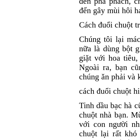
đến phá phách, c
đến gây mùi hôi h
Cách đuổi chuột tr
Chúng tôi lại má
nữa là dùng bột g
giặt với hoa tiêu
Ngoài ra, bạn cũ
chúng ăn phải và
cách đuổi chuột hi
Tinh dầu bạc hà c
chuột nhà bạn. Mù
với con người n
chuột lại rất kh