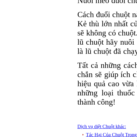
Nuôi mèo đuổi ch
Cách đuổi chuột n
Kẻ thù lớn nhất c
sẽ không có chuột
lũ chuột hãy nuôi
là lũ chuột đã chạy
Tất cả những cách
chắn sẽ giúp ích 
hiệu quả cao vừa
những loại thuốc
thành công!
Dịch vụ diệt Chuột khác:
Tác Hại Của Chuột Tron