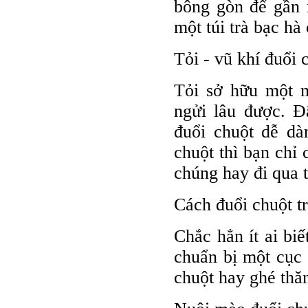
bông gòn để gần 
một túi trà bạc hà
Tỏi - vũ khí đuổi 
Tỏi sở hữu một 
ngửi lâu được. Đ
đuổi chuột dễ dà
chuột thì bạn chỉ 
chúng hay đi qua 
Cách đuổi chuột t
Chắc hẳn ít ai bi
chuẩn bị một cục 
chuột hay ghé thă