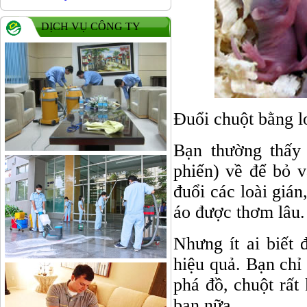
DỊCH VỤ CÔNG TY
Đuổi chuột bằng l
Bạn thường thấy
phiến) về để bỏ 
đuổi các loài gián
áo được thơm lâu.
Nhưng ít ai biết
hiệu quả. Bạn chỉ
phá đồ, chuột rất
bạn nữa.