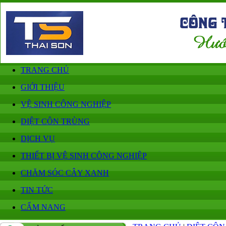
TRANG CHỦ
GIỚI THIỆU
VỆ SINH CÔNG NGHIỆP
DIỆT CÔN TRÙNG
DỊCH VỤ
THIẾT BỊ VỆ SINH CÔNG NGHIỆP
CHĂM SÓC CÂY XANH
TIN TỨC
CẨM NANG