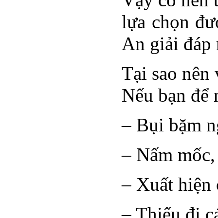
lựa chọn đư
An giải đáp 
Tại sao nên
Nếu bạn để n
– Bụi bặm n
– Nấm mốc, v
– Xuất hiện 
– Thiếu đi c