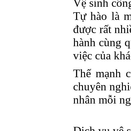
Vệ sinh công
Tự hào là m
được rất nh
hành cùng q
việc của khá
Thế mạnh c
chuyên nghi
nhân mỗi ngư
Dịch vụ vệ 