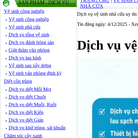
TRANG CHỦ
|
VỆ SINH 
SẢN PHẨM - DỊCH VỤ
NHÀ CỬA
Vệ sinh công nghiệp
Dịch vụ vệ sinh nhà cửa uy tín
Vệ sinh công nghiệp
Tin đăng ngày: 4/12/2025 - X
Vệ sinh nhà cửa
Dịch vụ tổng vệ sinh
Dịch vụ vệ
Dịch vụ đánh bóng sàn
Giặt thảm văn phòng
Dịch vụ lau kính
Vệ sinh sau xây dựng
Vệ sinh văn phòng định kỳ
Diệt côn trùng
Dịch vụ diệt Mối Mọt
Dịch vụ diệt Chuột
Dịch vụ diệt Muỗi, Ruồi
Dịch vụ diệt Kiến
Dịch vụ diệt Gián
Dịch vụ khử trùng, sát khuẩn
Chăm sóc cây xanh