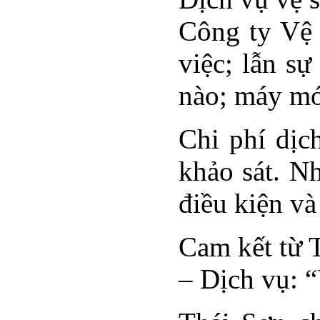
Công ty Vệ 
việc; lẫn s
nào; máy mó
Chi phí dịc
khảo sát. N
điều kiện và
Cam kết từ T
– Dịch vụ: 