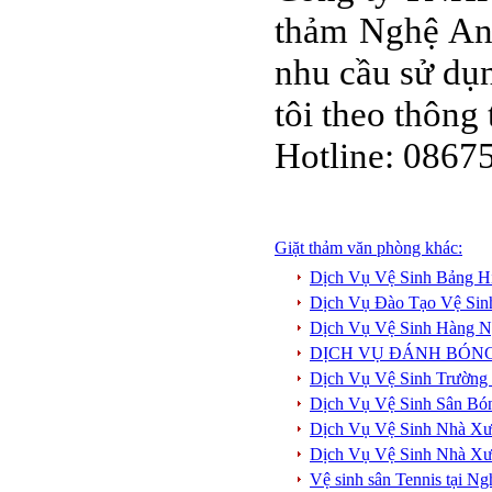
thảm Nghệ An 
nhu cầu sử dụn
tôi theo thông 
Hotline: 086
Giặt thảm văn phòng khác:
Dịch Vụ Vệ Sinh Bảng Hi
Dịch Vụ Đào Tạo Vệ Sin
Dịch Vụ Vệ Sinh Hàng 
DỊCH VỤ ĐÁNH BÓN
Dịch Vụ Vệ Sinh Trường
Dịch Vụ Vệ Sinh Sân Bó
Dịch Vụ Vệ Sinh Nhà Xư
Dịch Vụ Vệ Sinh Nhà Xư
Vệ sinh sân Tennis tại N