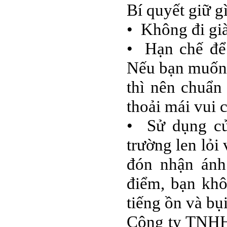
Bí quyết giữ g
• Không đi già
• Hạn chế để 
Nếu bạn muốn 
thì nên chuẩn
thoải mái vui 
• Sử dụng cử
trường len lỏ
đón nhận ánh
điểm, bạn khô
tiếng ồn và bụ
Công ty TNHH 