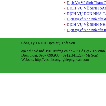
Dịch Vụ Vệ Sinh Thảm 
DỊCH VỤ VỆ SINH S
DỊCH VỤ DỌN NHÀ TẠ
Dịch vụ vệ sinh nhà cửa đ
DỊCH VỤ VỆ SINH NH
Dịch vụ vệ sinh nhà cửa 
Công Ty TNHH Dịch Vụ Thái Sơn
địa chỉ : Số nhà 190 Trường chinh - P. Lê Lợi - Tp Vinh
Điện thoại: 0967.099.933 - 0912.341.227 (Mr Sơn)
Website: http://vesinhcongnghiepnghean.com