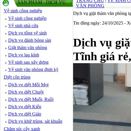
TRANG CHỦ
|
VỆ SINH 
SẢN PHẨM - DỊCH VỤ
VĂN PHÒNG
Vệ sinh công nghiệp
Dịch vụ giặt thảm văn phòng tạ
Vệ sinh công nghiệp
Tin đăng ngày: 24/10/2025 - 
Vệ sinh nhà cửa
Dịch vụ tổng vệ sinh
Dịch vụ gi
Dịch vụ đánh bóng sàn
Giặt thảm văn phòng
Tĩnh giá rẻ,
Dịch vụ lau kính
Vệ sinh sau xây dựng
Vệ sinh văn phòng định kỳ
Diệt côn trùng
Dịch vụ diệt Mối Mọt
Dịch vụ diệt Chuột
Dịch vụ diệt Muỗi, Ruồi
Dịch vụ diệt Kiến
Dịch vụ diệt Gián
Dịch vụ khử trùng, sát khuẩn
Chăm sóc cây xanh