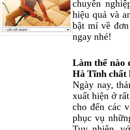
chuyên nghiệ
hiệu quả và an
bật mí về đơn
ngay nhé!
Làm thế nào đ
Hà Tĩnh chất
Ngày nay, thảm
xuất hiện ở rấ
cho đến các 
phục vụ những 
Tuy nhiên, vớ