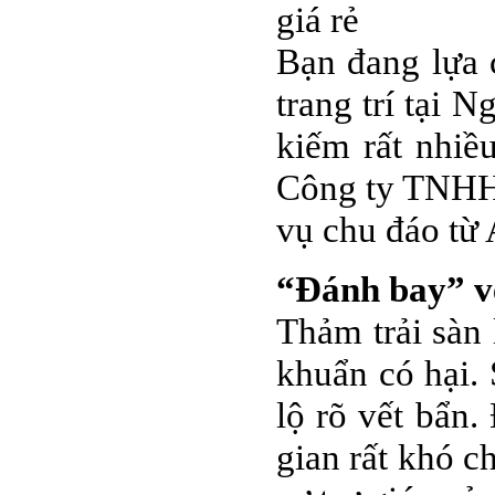
giá rẻ
Bạn đang lựa 
trang trí tại 
kiếm rất nhiề
Công ty TNHH 
vụ chu đáo từ 
“Đánh bay” vế
Thảm trải sàn l
khuẩn có hại. 
lộ rõ vết bẩn.
gian rất khó c