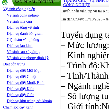
TRANG CHỦ
|
VỆ SINH 
SẢN PHẨM - DỊCH VỤ
CÔNG NGHIỆP
Vệ sinh công nghiệp
Tuyển nhân viên tạp vụ tại 
Vệ sinh công nghiệp
Tin đăng ngày: 17/10/2025 - 
Vệ sinh nhà cửa
Dịch vụ tổng vệ sinh
Tuyển dụng 
Dịch vụ đánh bóng sàn
Giặt thảm văn phòng
– Mức lương: 
Dịch vụ lau kính
Vệ sinh sau xây dựng
– Kinh nghiệ
Vệ sinh văn phòng định kỳ
– Trình độ:K
Diệt côn trùng
Dịch vụ diệt Mối Mọt
– Tỉnh/Thành
Dịch vụ diệt Chuột
Dịch vụ diệt Muỗi, Ruồi
– Ngành nghề
Dịch vụ diệt Kiến
– Số lượng t
Dịch vụ diệt Gián
Dịch vụ khử trùng, sát khuẩn
– Giới tính:N
Chăm sóc cây xanh