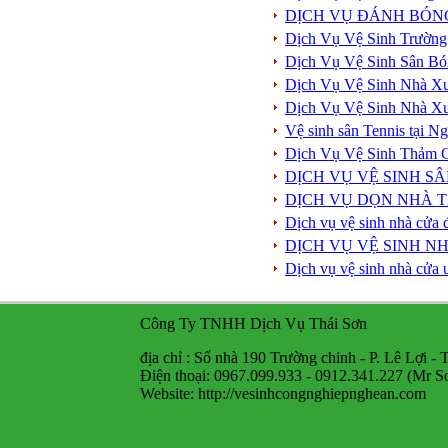
DỊCH VỤ ĐÁNH BÓN
Dịch Vụ Vệ Sinh Trường
Dịch Vụ Vệ Sinh Sân Bó
Dịch Vụ Vệ Sinh Nhà X
Dịch Vụ Vệ Sinh Nhà X
Vệ sinh sân Tennis tại 
Dịch Vụ Vệ Sinh Thảm 
DỊCH VỤ VỆ SINH S
DỊCH VỤ DỌN NHÀ T
Dịch vụ vệ sinh nhà cửa 
DỊCH VỤ VỆ SINH NH
Dịch vụ vệ sinh nhà cửa 
Công Ty TNHH Dịch Vụ Thái Sơn
địa chỉ : Số nhà 190 Trường chinh - P. Lê Lợi - 
Điện thoại: 0967.099.933 - 0912.341.227 (Mr S
Website: http://vesinhcongnghiepnghean.com