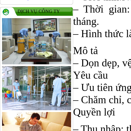
– Thời gian:
DỊCH VỤ CÔNG TY
tháng.
– Hình thức 
Mô tả
– Dọn dẹp, vệ
Yêu cầu
– Ưu tiên ứng
– Chăm chỉ, c
Quyền lợi
– Thu nhập: t