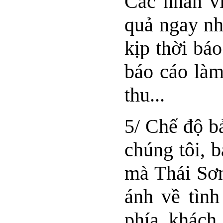
Các nhân vi
quả ngay nh
kịp thời bá
báo cáo làm
thu...
5/ Chế độ b
chúng tôi, 
mà Thái Sơn
ánh về tình
phía khách