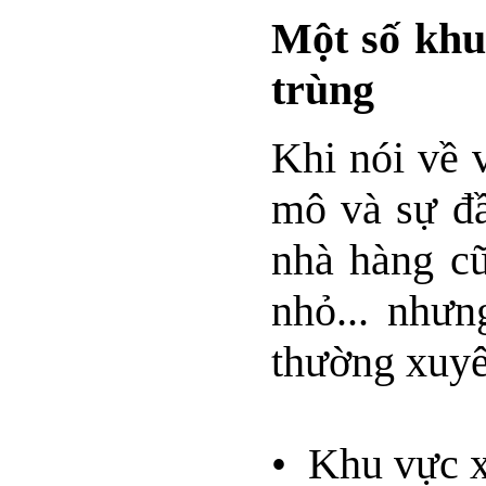
Một số khu
trùng
Khi nói về 
mô và sự đầ
nhà hàng cũ
nhỏ... nhưn
thường xuyên
• Khu vực x