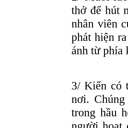
thở để hút 
nhân viên c
phát hiện r
ánh từ phía
3/ Kiến có 
nơi. Chúng 
trong hầu 
người hoạt 