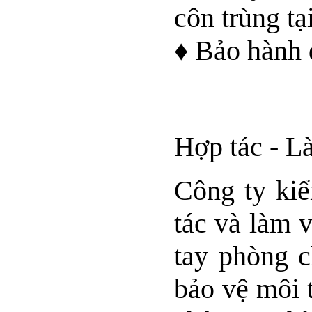
côn trùng tạ
♦ Bảo hành d
Hợp tác - L
Công ty kiể
tác và làm 
tay phòng c
bảo vệ môi 