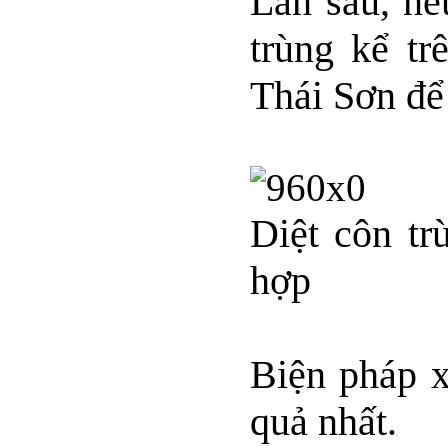
Lần sau, nế
trùng kể tr
Thái Sơn để
Diệt côn tr
hợp
Biện pháp x
quả nhất.