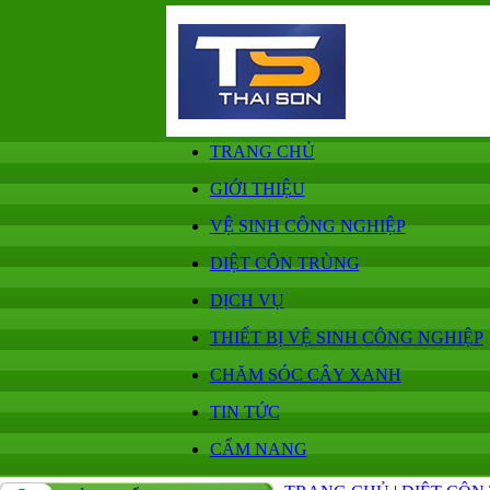
TRANG CHỦ
GIỚI THIỆU
VỆ SINH CÔNG NGHIỆP
DIỆT CÔN TRÙNG
DỊCH VỤ
THIẾT BỊ VỆ SINH CÔNG NGHIỆP
CHĂM SÓC CÂY XANH
TIN TỨC
CẨM NANG