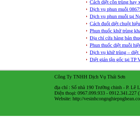
Cách diệt côn trùng hay 
Dịch vụ phun muỗi 08675
Dịch vụ phun muỗi tại Ng
Cách đuổi diệt chuột hiệ
Phun thuốc khử trùng kh
Địa chỉ cửa hàng bán th
Phun thuốc diệt muỗi hi
Dịch vụ khử trùng – diệ
Diệt gián tận gốc tại T
Công Ty TNHH Dịch Vụ Thái Sơn
địa chỉ : Số nhà 190 Trường chinh - P. Lê 
Điện thoại: 0967.099.933 - 0912.341.227 
Website: http://vesinhcongnghiepnghean.c