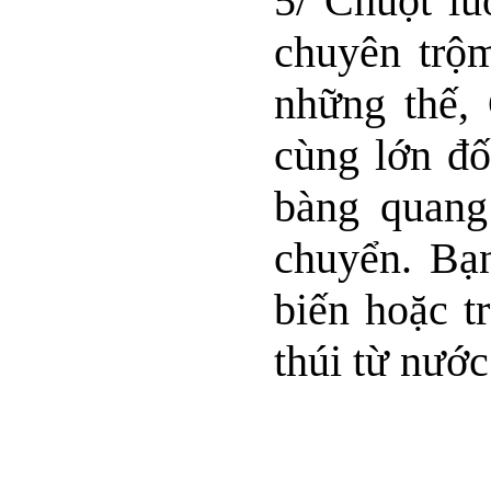
5/ Chuột lu
chuyên trộ
những thế,
cùng lớn đố
bàng quang
chuyển. Bạ
biến hoặc t
thúi từ nước