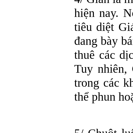
hiện nay. N
tiêu diệt G
đang bày bá
thuê các dị
Tuy nhiên, 
trong các k
thể phun hoặ