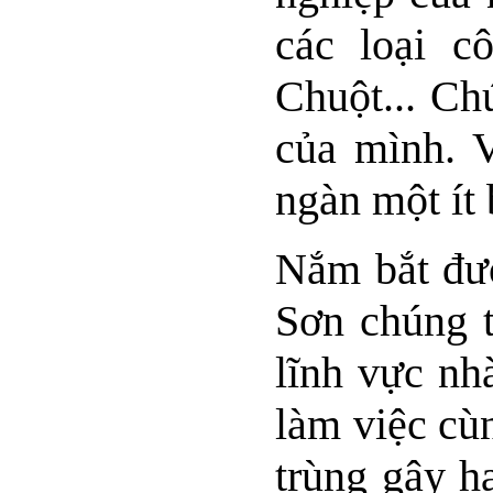
các loại c
Chuột... Ch
của mình. V
ngàn một ít 
Nắm bắt đượ
Sơn chúng t
lĩnh vực nh
làm việc cùn
trùng gây h