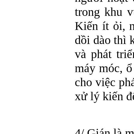
trong khu v
Kiến ít ỏi,
dồi dào thì 
và phát tri
máy móc, ổ đ
cho việc ph
xử lý kiến 
4/ Gián là m