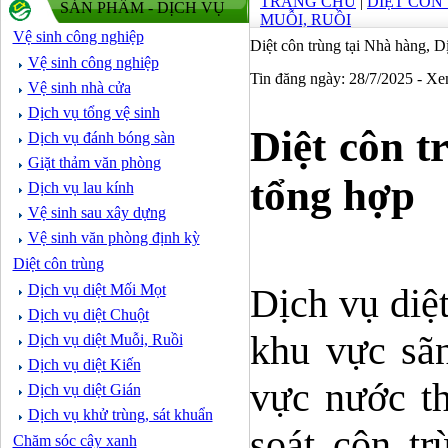
TRANG CHỦ
|
DIỆT CÔN
SẢN PHẨM - DỊCH VỤ
MUỖI, RUỒI
Vệ sinh công nghiệp
Diệt côn trùng tại Nhà hàng, D
Vệ sinh công nghiệp
Tin đăng ngày: 28/7/2025 - X
Vệ sinh nhà cửa
Dịch vụ tổng vệ sinh
Diệt côn t
Dịch vụ đánh bóng sàn
Giặt thảm văn phòng
tổng hợp
Dịch vụ lau kính
Vệ sinh sau xây dựng
Vệ sinh văn phòng định kỳ
Diệt côn trùng
Dịch vụ diệt Mối Mọt
Dịch vụ diệ
Dịch vụ diệt Chuột
khu vực sãn
Dịch vụ diệt Muỗi, Ruồi
Dịch vụ diệt Kiến
vực nước th
Dịch vụ diệt Gián
Dịch vụ khử trùng, sát khuẩn
soát côn t
Chăm sóc cây xanh