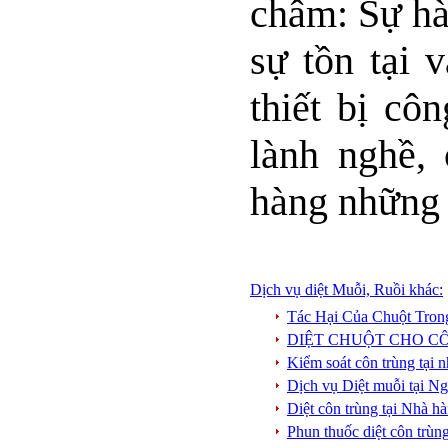
châm: Sự hài
sự tồn tại 
thiết bị cô
lành nghề,
hàng những d
Dịch vụ diệt Muỗi, Ruồi khác:
Tác Hại Của Chuột Tro
DIỆT CHUỘT CHO C
Kiểm soát côn trùng tại 
Dịch vụ Diệt muỗi tại N
Diệt côn trùng tại Nhà h
Phun thuốc diệt côn trùn