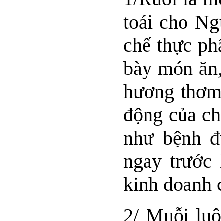
toái cho Ng
chế thực ph
bày món ăn,
hương thơm
động của ch
như bệnh đư
ngay trước
kinh doanh 
2/ Muỗi luô