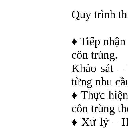
Quy trình th
♦ Tiếp nhận 
côn trùng.
Khảo sát – 
từng nhu cầ
♦ Thực hiện
côn trùng th
♦ Xử lý – H