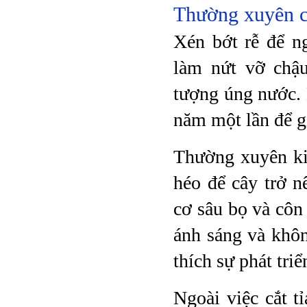
Thường xuyên cắ
Xén bớt rễ để n
làm nứt vỡ chậu
tượng úng nước. 
năm một lần để g
Thường xuyên kiể
héo để cây trở 
cơ sâu bọ và côn
ánh sáng và khôn
thích sự phát tri
Ngoài việc cắt t