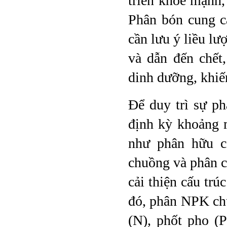
triển khỏe mạnh, 
Phân bón cung c
cần lưu ý liều l
và dẫn đến chết,
dinh dưỡng, khiế
Để duy trì sự ph
định kỳ khoảng 
như phân hữu c
chuồng và phân c
cải thiện cấu trú
đó, phân NPK chứ
(N), phốt pho (P