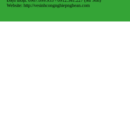
Điện thoại: 0967.099.933 - 0912.341.227 (Mr Sơn)
Website: http://vesinhcongnghiepnghean.com