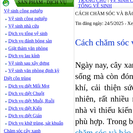
TRANG CHỦ
|
VỆ SINH 
SẢN PHẨM - DỊCH VỤ
TỔNG VỆ SINH
Vệ sinh công nghiệp
CÁCH CHĂM SÓC VÀ BÃ
Vệ sinh công nghiệp
Tin đăng ngày: 24/5/2025 - X
Vệ sinh nhà cửa
Dịch vụ tổng vệ sinh
Cách chăm sóc 
Dịch vụ đánh bóng sàn
Giặt thảm văn phòng
Dịch vụ lau kính
Ngày nay, cây x
Vệ sinh sau xây dựng
Vệ sinh văn phòng định kỳ
sống mà còn đóng
Diệt côn trùng
khí, cải thiện s
Dịch vụ diệt Mối Mọt
Dịch vụ diệt Chuột
nhiên, rất nhiều
Dịch vụ diệt Muỗi, Ruồi
nhà vì thiếu kiến
Dịch vụ diệt Kiến
Dịch vụ diệt Gián
phù hợp. Trong b
Dịch vụ khử trùng, sát khuẩn
chăm sóc và bảo
Chăm sóc cây xanh