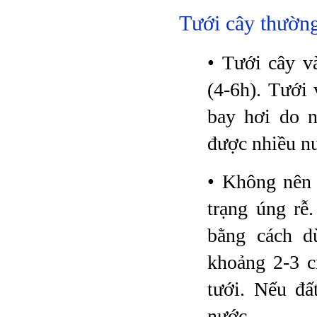
Tưới cây thườn
• Tưới cây v
(4-6h). Tưới 
bay hơi do n
được nhiều nư
• Không nên 
trạng úng rễ
bằng cách d
khoảng 2-3 c
tưới. Nếu đấ
nước.