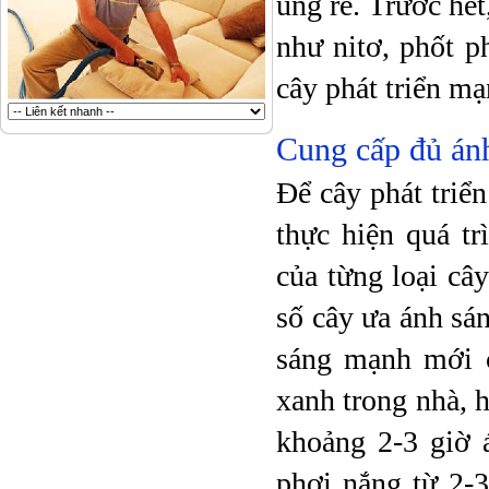
úng rễ. Trước hết
như nitơ, phốt p
cây phát triển m
Cung cấp đủ án
Để cây phát triển
thực hiện quá t
của từng loại câ
số cây ưa ánh sá
sáng mạnh mới c
xanh trong nhà, h
khoảng 2-3 giờ 
phơi nắng từ 2-3