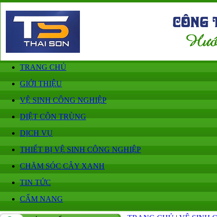
TRANG CHỦ
GIỚI THIỆU
VỆ SINH CÔNG NGHIỆP
DIỆT CÔN TRÙNG
DỊCH VỤ
THIẾT BỊ VỆ SINH CÔNG NGHIỆP
CHĂM SÓC CÂY XANH
TIN TỨC
CẨM NANG