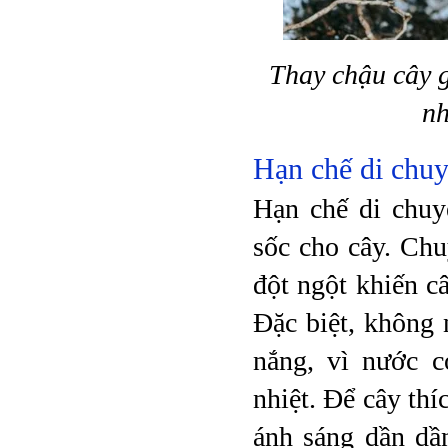
Thay chậu cây g
nh
Hạn chế di chu
Hạn chế di chuy
sốc cho cây. Chu
đột ngột khiến câ
Đặc biệt, không 
nắng, vì nước c
nhiệt. Để cây thí
ánh sáng dần dần