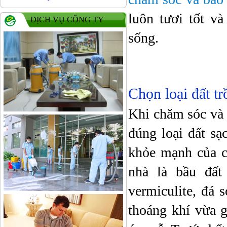
luôn tươi tốt và
DỊCH VỤ CÔNG TY
sống.
Chọn loại đất tr
Khi chăm sóc và 
đúng loại đất sạ
khỏe mạnh của c
nhà là bầu đất
vermiculite, đá 
thoáng khí vừa g