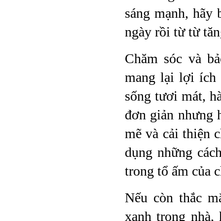
sáng mạnh, hãy b
ngày rồi từ từ tă
Chăm sóc và bả
mang lại lợi íc
sống tươi mát, h
đơn giản nhưng h
mẽ và cải thiện 
dụng những cách
trong tổ ấm của 
Nếu còn thắc m
xanh trong nhà