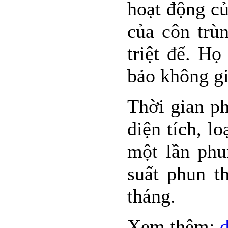
hoạt động củ
của côn trùn
triệt để. H
bảo không gi
Thời gian ph
diện tích, l
một lần phu
suất phun t
tháng.
Xem thêm:
d