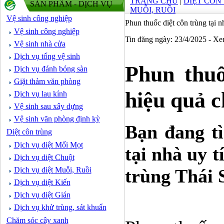
TRANG CHỦ
|
DIỆT CÔN
SẢN PHẨM - DỊCH VỤ
MUỖI, RUỒI
Vệ sinh công nghiệp
Phun thuốc diệt côn trùng tại n
Vệ sinh công nghiệp
Tin đăng ngày: 23/4/2025 - X
Vệ sinh nhà cửa
Dịch vụ tổng vệ sinh
Phun thuố
Dịch vụ đánh bóng sàn
Giặt thảm văn phòng
hiệu quả c
Dịch vụ lau kính
Vệ sinh sau xây dựng
Vệ sinh văn phòng định kỳ
Bạn đang tì
Diệt côn trùng
Dịch vụ diệt Mối Mọt
tại nhà uy 
Dịch vụ diệt Chuột
Dịch vụ diệt Muỗi, Ruồi
trùng Thái 
Dịch vụ diệt Kiến
Dịch vụ diệt Gián
Dịch vụ khử trùng, sát khuẩn
Chăm sóc cây xanh