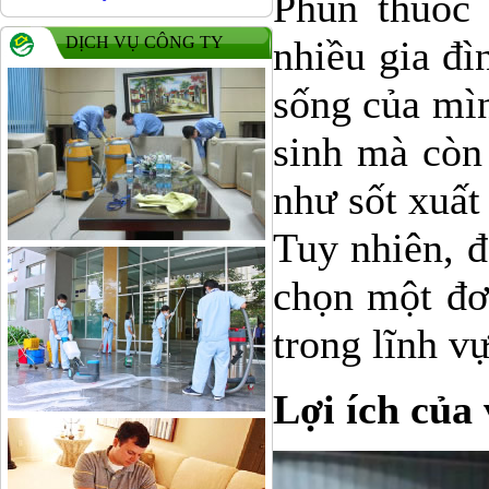
Phun thuốc 
DỊCH VỤ CÔNG TY
nhiều gia đì
sống của mìn
sinh mà còn
như sốt xuất
Tuy nhiên, đ
chọn một đơ
trong lĩnh v
Lợi ích của