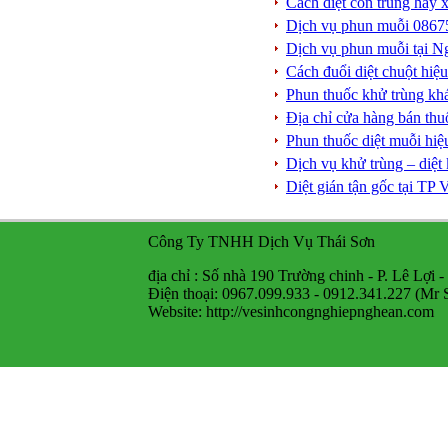
Cách diệt côn trùng hay x
Dịch vụ phun muỗi 08675
Dịch vụ phun muỗi tại Ng
Cách đuổi diệt chuột hiệ
Phun thuốc khử trùng kh
Địa chỉ cửa hàng bán th
Phun thuốc diệt muỗi hi
Dịch vụ khử trùng – diệ
Diệt gián tận gốc tại T
Công Ty TNHH Dịch Vụ Thái Sơn
địa chỉ : Số nhà 190 Trường chinh - P. Lê Lợi 
Điện thoại: 0967.099.933 - 0912.341.227 (Mr 
Website: http://vesinhcongnghiepnghean.com