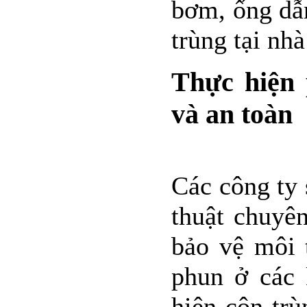
bơm, ống dẫ
trùng tại nh
Thực hiện 
và an toàn
Các công ty 
thuật chuyên
bảo vệ môi 
phun ở các 
hiện côn tr