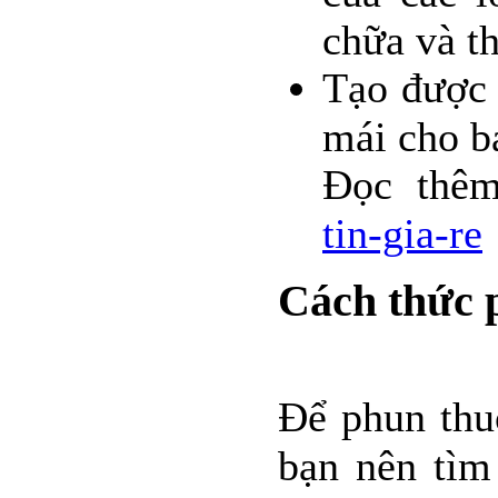
chữa và th
Tạo được 
mái cho b
Đọc thê
tin-gia-re
Cách thức p
Để phun thuố
bạn nên tìm