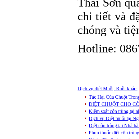
Thái Sơn qua
chi tiết và 
chóng và tiện
Hotline: 086
Dịch vụ diệt Muỗi, Ruồi khác:
Tác Hại Của Chuột Tro
DIỆT CHUỘT CHO CÔ
Kiểm soát côn trùng tại 
Dịch vụ Diệt muỗi tại N
Diệt côn trùng tại Nhà h
Phun thuốc diệt côn trùng