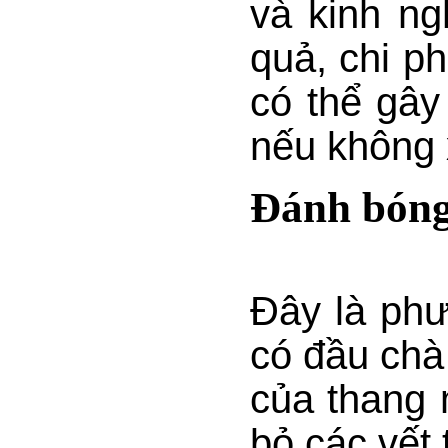
và kinh ng
quả, chi p
có thể gây
nếu không 
Đánh bóng
Đây là ph
có đầu chà
của thang 
bỏ các vết