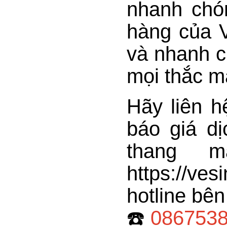
nhanh chó
hàng của V
và nhanh c
mọi thắc m
Hãy liên h
báo giá dị
thang 
https://v
hotline bên
☎️
0867538