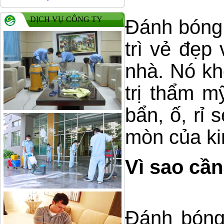
DỊCH VỤ CÔNG TY
Đánh bóng 
trì vẻ đẹp
nhà. Nó kh
trị thẩm m
bẩn, ố, rỉ
mòn của kim
Vì sao cầ
Đánh bóng 