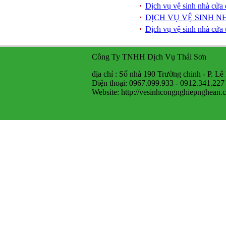
Dịch vụ vệ sinh nhà cửa 
DỊCH VỤ VỆ SINH N
Dịch vụ vệ sinh nhà cửa 
Công Ty TNHH Dịch Vụ Thái Sơn
địa chỉ : Số nhà 190 Trường chinh - P. Lê
Điện thoại: 0967.099.933 - 0912.341.227
Website: http://vesinhcongnghiepnghean.