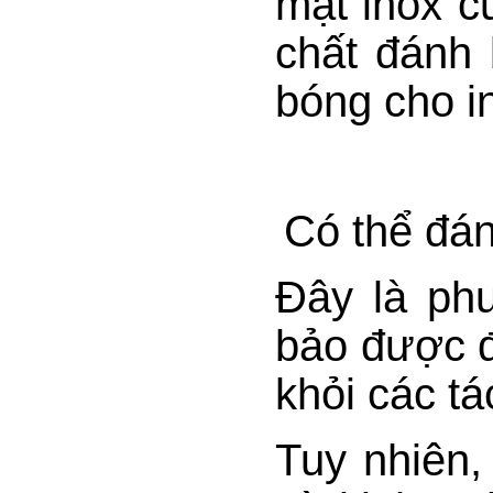
mặt inox c
chất đánh
bóng cho i
Có thể đá
Đây là ph
bảo được đ
khỏi các tá
Tuy nhiên,