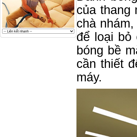
của thang
chà nhám, 
để loại bỏ
bóng bề mặ
cần thiết 
máy.