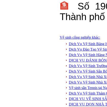
🏦
Số 19
Thành phố 
Vệ sinh công nghiệp khác:
Dịch Vụ Vệ Sinh Bảng H
Dịch Vụ Đào Tạo Vệ Si
Dịch Vụ Vệ Sinh Hàng
DỊCH VỤ ĐÁNH BÓN
Dịch Vụ Vệ Sinh Trườn
Dịch Vụ Vệ Sinh Sân B
Dịch Vụ Vệ Sinh Nhà X
Dịch Vụ Vệ Sinh Nhà X
Vệ sinh sân Tennis tại 
Dịch Vụ Vệ Sinh Thảm
DỊCH VỤ VỆ SINH S
DỊCH VỤ DỌN NHÀ T