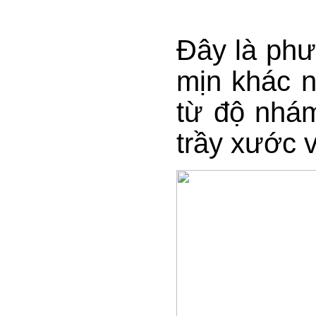
Đây là phư
mịn khác n
từ độ nhám
trầy xước 