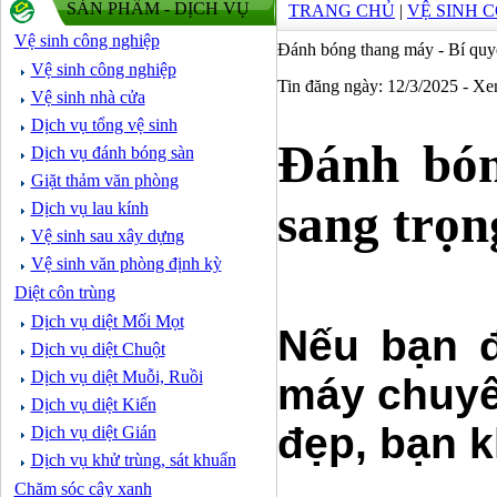
SẢN PHẨM - DỊCH VỤ
TRANG CHỦ
|
VỆ SINH 
Vệ sinh công nghiệp
Đánh bóng thang máy - Bí quyế
Vệ sinh công nghiệp
Tin đăng ngày: 12/3/2025 - X
Vệ sinh nhà cửa
Dịch vụ tổng vệ sinh
Đánh bón
Dịch vụ đánh bóng sàn
Giặt thảm văn phòng
sang trọn
Dịch vụ lau kính
Vệ sinh sau xây dựng
Vệ sinh văn phòng định kỳ
Diệt côn trùng
Dịch vụ diệt Mối Mọt
Nếu bạn đ
Dịch vụ diệt Chuột
Dịch vụ diệt Muỗi, Ruồi
máy chuyê
Dịch vụ diệt Kiến
đẹp, bạn 
Dịch vụ diệt Gián
Dịch vụ khử trùng, sát khuẩn
Chăm sóc cây xanh