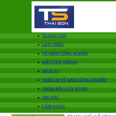
TRANG CHỦ
GIỚI THIỆU
VỆ SINH CÔNG NGHIỆP
DIỆT CÔN TRÙNG
DỊCH VỤ
THIẾT BỊ VỆ SINH CÔNG NGHIỆP
CHĂM SÓC CÂY XANH
TIN TỨC
CẨM NANG