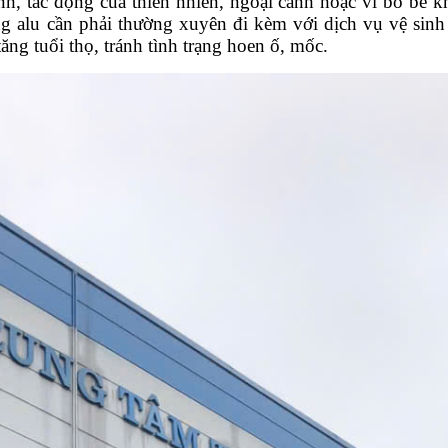
nh, tác động của thiên nhiên, ngoại cảnh hoặc vì bỏ bê 
g alu cần phải thường xuyên đi kèm với dịch vụ vệ sinh
ăng tuổi thọ, tránh tình trạng hoen ố, mốc.