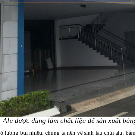
Alu được dùng làm chất liệu để sản xuất bản
có lượng bụi nhiều, chúng ta nên vệ sinh lau chùi alu, bả