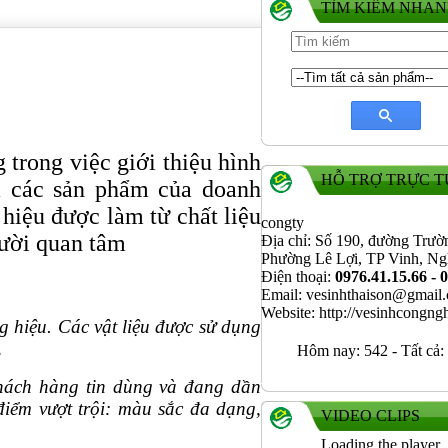
TÌM KIẾM NHA
 trong việc giới thiệu hình
HỖ TRỢ TRỰC 
a các sản phẩm của doanh
 hiệu được làm từ chất liệu
congty
ười quan tâm
Địa chỉ: Số 190, đường Trườ
Phường Lê Lợi, TP Vinh, N
Điện thoại:
0976.41.15.66 - 
Email: vesinhthaison@gmail
Website: http://vesinhcongn
g hiệu. Các vật liệu được sử dụng
…
Hôm nay:
542
-
Tất cả:
 khách hàng tin dùng và đang dần
 điểm vượt trội: màu sắc đa dạng,
VIDEO CLIPS
Loading the player..