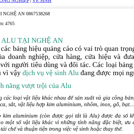
CÔNG NGHIỆP
|
VỆ SINH
I NGHỆ AN 0867538268
em: 4765
 ALU TẠI NGHỆ AN
 các bảng hiệu quảng cáo có vai trò quan trọng
ủa doanh nghiệp, cửa hàng, cửa hiệu và đư
với người tiêu dùng và đối tác. Các loại bảng
u vì vậy
dịch vụ vệ sinh Alu
đang được mọi ng
nh năng vượt trội của Alu
g các loại vật liệu khác nhau để sản xuất và gia công bản
ca, sắt, vật liệu hợp kim aluminium, nhôm, inox, gỗ, bạt
ợp kim aluminium (còn được gọi tắt là Alu) được đa số
ho một số vật liệu khác vì những tính năng đặc biệt, ưu
 tái chế và thuận tiện trong việc vệ sinh hoặc thay thế.