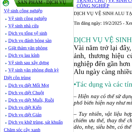
TRANG CHỦ
|
VỆ SINH 
SẢN PHẨM - DỊCH VỤ
CÔNG NGHIỆP
Vệ sinh công nghiệp
DỊCH VỤ VỆ SINH ALU TẠ
Vệ sinh công nghiệp
Tin đăng ngày: 19/2/2025 - X
Vệ sinh nhà cửa
Dịch vụ tổng vệ sinh
DỊCH VỤ VỆ SINH
Dịch vụ đánh bóng sàn
Vài năm trở lại đây,
Giặt thảm văn phòng
ảnh, thương hiệu c
Dịch vụ lau kính
nghiệp đến gần hơn 
Vệ sinh sau xây dựng
Vệ sinh văn phòng định kỳ
Alu ngày càng nhiề
Diệt côn trùng
•Tác dụng và các tí
Dịch vụ diệt Mối Mọt
Dịch vụ diệt Chuột
– Hiện nay có thể sử dụn
Dịch vụ diệt Muỗi, Ruồi
phổ biến hiện nay như mi
Dịch vụ diệt Kiến
– Tuy nhiên, vật liệu h
Dịch vụ diệt Gián
chiếm ưu thế, thay thế c
Dịch vụ khử trùng, sát khuẩn
dẻo, nhẹ, siêu bền, có thể
Chăm sóc cây xanh