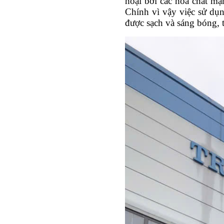
hoại bởi các hóa chất mạ
Chính vì vậy việc sử dụn
được sạch và sáng bóng, t