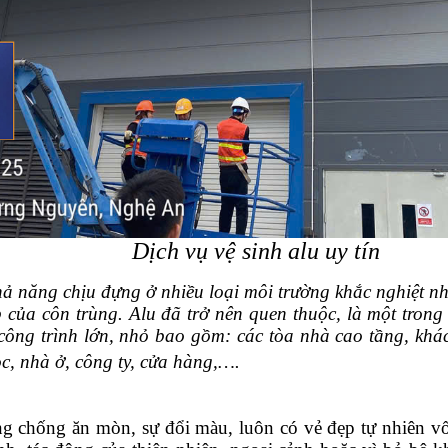
Dịch vụ vệ sinh alu uy tín
hả năng chịu đựng ở nhiều loại môi trường khắc nghiệt nh
ủa côn trùng. Alu đã trở nên quen thuộc, là một trong n
công trình lớn, nhỏ bao gồm: các tòa nhà cao tầng, khác
ọc, nhà ở, công ty, cửa hàng,….
g chống ăn mòn, sự đổi màu, luôn có vẻ đẹp tự nhiên v