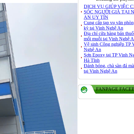
DỊCH VỤ GIÚP VIỆC 
SÓC NGƯỜI GIÀ TẠI 
AN UY TÍN
Cung cấp tạp vụ văn phòn
kỳ tại Vinh Nghệ An
Địa chỉ cửa hàng bán thuố
mối muỗi tại Vinh Nghệ 
Vệ sinh Công nghiệp TP 
Nghệ An
Sơn Epoxy tại TP Vinh N
Hà Tĩnh
Đánh bóng, chà sàn đá mà
tại Vinh Nghệ An
FANPAGE FACE