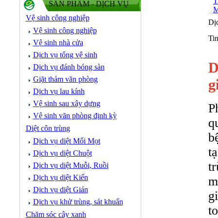
SẢN PHẨM - DỊCH VỤ
M
Vệ sinh công nghiệp
Dịc
Vệ sinh công nghiệp
Ti
Vệ sinh nhà cửa
Dịch vụ tổng vệ sinh
D
Dịch vụ đánh bóng sàn
Giặt thảm văn phòng
g
Dịch vụ lau kính
Vệ sinh sau xây dựng
P
Vệ sinh văn phòng định kỳ
q
Diệt côn trùng
b
Dịch vụ diệt Mối Mọt
t
Dịch vụ diệt Chuột
t
Dịch vụ diệt Muỗi, Ruồi
Dịch vụ diệt Kiến
m
Dịch vụ diệt Gián
g
Dịch vụ khử trùng, sát khuẩn
t
Chăm sóc cây xanh