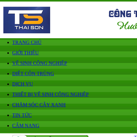
TRANG CHỦ
GIỚI THIỆU
VỆ SINH CÔNG NGHIỆP
DIỆT CÔN TRÙNG
DỊCH VỤ
THIẾT BỊ VỆ SINH CÔNG NGHIỆP
CHĂM SÓC CÂY XANH
TIN TỨC
CẨM NANG