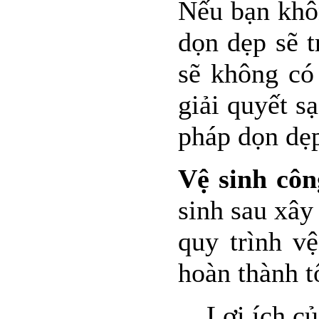
Nếu bạn khô
dọn dẹp sẽ t
sẽ không có 
giải quyết s
pháp dọn dẹp
Vệ sinh côn
sinh sau xây
quy trình v
hoàn thành tố
Lợi ích củ