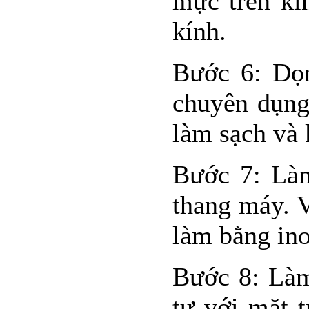
mực trên kí
kính.
Bước 6: Dọn
chuyên dụng
làm sạch và 
Bước 7: Làm
thang máy. 
làm bằng ino
Bước 8: Làm
tự với mặt 