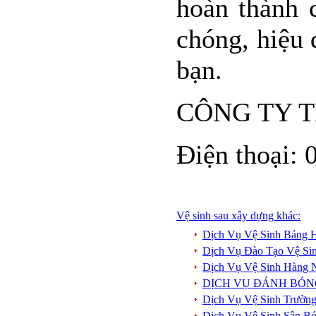
hoàn thành 
chóng, hiệu 
bạn.
CÔNG TY T
Điện thoại:
Vệ sinh sau xây dựng khác:
Dịch Vụ Vệ Sinh Bảng H
Dịch Vụ Đào Tạo Vệ Si
Dịch Vụ Vệ Sinh Hàng
DỊCH VỤ ĐÁNH BÓN
Dịch Vụ Vệ Sinh Trườn
Dịch Vụ Vệ Sinh Sân B