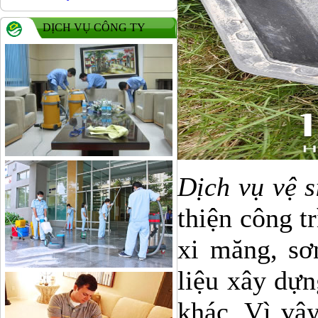
DỊCH VỤ CÔNG TY
Dịch vụ vệ 
thiện công tr
xi măng, sơn
liệu xây dựn
khác. Vì vậy