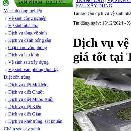
TRANG CHỦ
|
VỆ SINH 
SẢN PHẨM - DỊCH VỤ
SAU XÂY DỰNG
Vệ sinh công nghiệp
Tại sao cần dịch vụ vệ sinh nh
Vệ sinh công nghiệp
Tin đăng ngày: 18/12/2024 - 
Vệ sinh nhà cửa
Dịch vụ tổng vệ sinh
Dịch vụ vệ
Dịch vụ đánh bóng sàn
Giặt thảm văn phòng
giá tốt tạ
Dịch vụ lau kính
Vệ sinh sau xây dựng
Vệ sinh văn phòng định kỳ
Diệt côn trùng
Dịch vụ diệt Mối Mọt
Dịch vụ diệt Chuột
Dịch vụ diệt Muỗi, Ruồi
Dịch vụ diệt Kiến
Dịch vụ diệt Gián
Dịch vụ khử trùng, sát khuẩn
Chăm sóc cây xanh