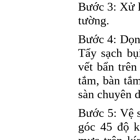
Bước 3: Xử l
tường.
Bước 4: Dọn 
Tẩy sạch bụ
vết bẩn trên
tắm, bàn tắ
sàn chuyên 
Bước 5: Vệ s
góc 45 độ k