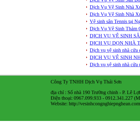
Dịch Vụ Vệ Sinh Nhà X
Dịch Vụ Vệ Sinh Nhà X
Vệ sinh sân Tennis tại 
Dịch Vụ Vệ Sinh Thảm 
DỊCH VỤ VỆ SINH S
DỊCH VỤ DỌN NHÀ T
Dịch vụ vệ sinh nhà cửa 
DỊCH VỤ VỆ SINH N
Dịch vụ vệ sinh nhà cửa 
Công Ty TNHH Dịch Vụ Thái Sơn
địa chỉ : Số nhà 190 Trường chinh - P. Lê Lợ
Điện thoại: 0967.099.933 - 0912.341.227 (M
Website: http://vesinhcongnghiepnghean.com