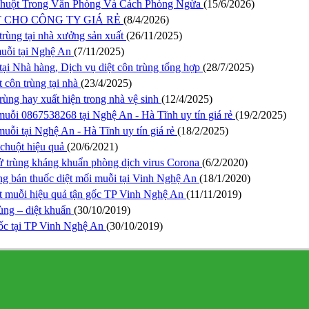
Chuột Trong Văn Phòng Và Cách Phòng Ngừa
(15/6/2026)
 CHO CÔNG TY GIÁ RẺ
(8/4/2026)
trùng tại nhà xưởng sản xuất
(26/11/2025)
muỗi tại Nghệ An
(7/11/2025)
 tại Nhà hàng, Dịch vụ diệt côn trùng tổng hợp
(28/7/2025)
t côn trùng tại nhà
(23/4/2025)
trùng hay xuất hiện trong nhà vệ sinh
(12/4/2025)
uỗi 0867538268 tại Nghệ An - Hà Tĩnh uy tín giá rẻ
(19/2/2025)
uỗi tại Nghệ An - Hà Tĩnh uy tín giá rẻ
(18/2/2025)
 chuột hiệu quả
(20/6/2021)
ử trùng kháng khuẩn phòng dịch virus Corona
(6/2/2020)
ng bán thuốc diệt mối muỗi tại Vinh Nghệ An
(18/1/2020)
ệt muỗi hiệu quả tận gốc TP Vinh Nghệ An
(11/11/2019)
ùng – diệt khuẩn
(30/10/2019)
gốc tại TP Vinh Nghệ An
(30/10/2019)