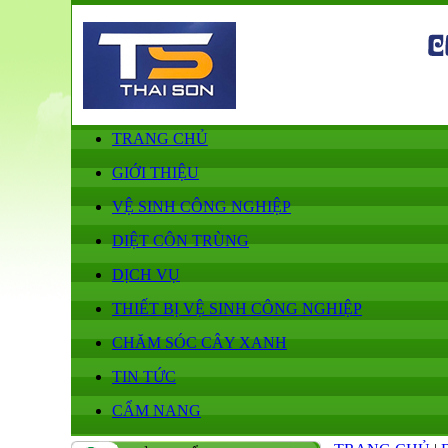
TRANG CHỦ
GIỚI THIỆU
VỆ SINH CÔNG NGHIỆP
DIỆT CÔN TRÙNG
DỊCH VỤ
THIẾT BỊ VỆ SINH CÔNG NGHIỆP
CHĂM SÓC CÂY XANH
TIN TỨC
CẨM NANG