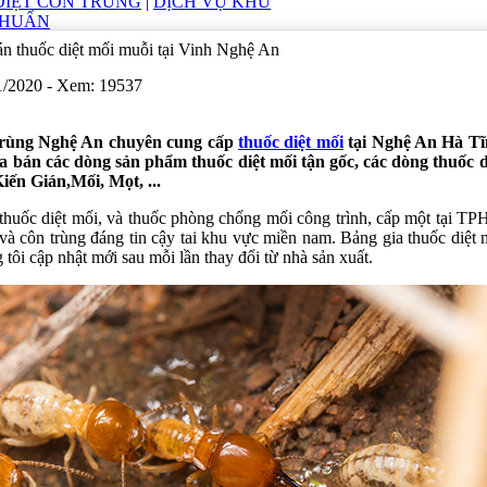
DIỆT CÔN TRÙNG
|
DỊCH VỤ KHỬ
KHUẨN
án thuốc diệt mối muỗi tại Vinh Nghệ An
/1/2020 - Xem: 19537
 trùng Nghệ An chuyên cung cấp
thuốc diệt mối
tại Nghệ An Hà Tĩn
bán các dòng sản phẩm thuốc diệt mối tận gốc, các dòng thuốc d
ến Gián,Mối, Mọt, ...
ý thuốc diệt mối, và thuốc phòng chống mối công trình, cấp một tại 
 và côn trùng đáng tin cậy tai khu vực miền nam. Bảng gia thuốc diệt
 tôi cập nhật mới sau mỗi lần thay đổi từ nhà sản xuất.