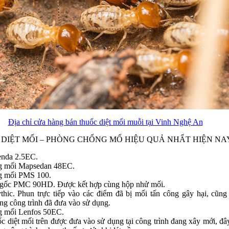
Địa chỉ cửa hàng bán thuốc diệt mối muỗi tại Vinh Nghệ An
DIỆT MỐI – PHÒNG CHỐNG MỐ HIỆU QUẢ NHẤT HIỆN NA
enda 2.5EC.
g mối Mapsedan 48EC.
g mối PMS 100.
n gốc PMC 90HD. Được kết hợp cùng hộp nhử mối.
hic. Phun trực tiếp vào các điểm đã bị mối tấn công gây hại, cũng
g công trình đã đưa vào sử dụng.
g mối Lenfos 50EC.
ốc diệt mối trên được đưa vào sử dụng tại công trình đang xây mới, đâ