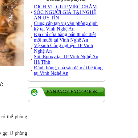
DỊCH VỤ GIÚP VIỆC CHĂM
SÓC NGƯỜI GIÀ TẠI NGHỆ
AN UY TÍN
Cung cấp tạp vụ văn phòng định
kỳ tại Vinh Nghệ An
Địa chỉ cửa hàng bán thuốc diệt
mối muỗi tại Vinh Nghệ An
Vệ sinh Công nghiệp TP Vinh
Nghệ An
Sơn Epoxy tại TP Vinh Nghệ An
Hà Tĩnh
Đánh bóng, chà sàn đá mài bê tông
tại Vinh Nghệ An
Y:
FANPAGE FACEBOOK
 có thể phòng
y gọi là phòng