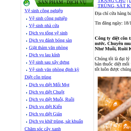
TRANG CHỦ
|
SẢN PHẨM - DỊCH VỤ
TRÙNG, SÁT 
Vệ sinh công nghiệp
Địa chỉ cửa hàng b
Vệ sinh công nghiệp
Tin đăng ngày: 18
Vệ sinh nhà cửa
Dịch vụ tổng vệ sinh
Công ty diệt côn
Dịch vụ đánh bóng sàn
nước. Chuyên mua 
Giặt thảm văn phòng
Như Muỗi, Ruồi Ki
Dịch vụ lau kính
Chúng tôi là đại l
Vệ sinh sau xây dựng
bán thuốc diệt mối
tốt luôn được chúng
Vệ sinh văn phòng định kỳ
Diệt côn trùng
Dịch vụ diệt Mối Mọt
Dịch vụ diệt Chuột
Dịch vụ diệt Muỗi, Ruồi
Dịch vụ diệt Kiến
Dịch vụ diệt Gián
Dịch vụ khử trùng, sát khuẩn
Chăm sóc cây xanh