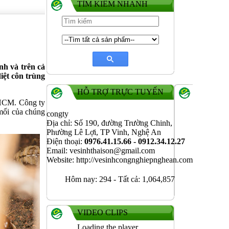
TÌM KIẾM NHANH
h và trên cả
iệt côn trùng
HỖ TRỢ TRỰC TUYẾN
TPHCM. Công ty
 mối của chúng
congty
Địa chỉ: Số 190, đường Trường Chinh,
Phường Lê Lợi, TP Vinh, Nghệ An
Điện thoại:
0976.41.15.66 - 0912.34.12.27
Email: vesinhthaison@gmail.com
Website: http://vesinhcongnghiepnghean.com
Hôm nay:
294
-
Tất cả:
1,064,857
VIDEO CLIPS
Loading the player...