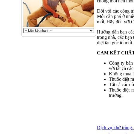
chống mối nền móng
Đối với các công tr
Mối cắn phá ở nhiề
mối, Hãy đến với 
Hướng dẫn bạn cách
trong nhà, các bạn 
diệt tận gốc tổ mối..
CAM KẾT CHẤT
Công ty bán 
với tất cả cá
Không mua bá
Thuốc diệt m
Tất cả các dò
Thuốc diệt 
trường.
Dịch vụ khử trùng,