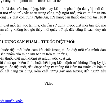
 công trình, phun thuốc trước khi lát nền.
ình đã đưa vào hoạt động, hiện nay kiểm tra phát hiện đang bị mối tấn
u nơi và vị trí khác nhau trong cùng một ngôi nhà, mà chưa tìm ra hư
Công TY diệt côn trùng Nghệ An, cửa hàng bán thuốc diệt mối tại T
 diệt mối tận gốc tại nhà, chỉ cần sử dụng thuốc diệt mối tận gốc mộ
tìm cũng không bao giờ thấy mối quây trở lại, đây cũng là cách duy nh
.
 LƯỢNG SẢN PHẨM – THUỐC DIỆT MỐI:
thuốc diệt mối luôn cam kết chất lượng thuốc diệt mối của mình đan
c sản phẩm của mình khi bán ra trên thị trường.
n thuốc diệt mối không rõ nguồn gốc xuất xứ.
ối chưa qua kiểm định, hoặc hết hạng kiểm định mà không đăng ký lại
ng thuốc diệt mối, đều được công ty chúng tôi kiểm tra trước khi bán ra
mối hết hạng xử dụng, kém chất lượng gây ảnh hưởng đến người tiê
Video
 sát khuẩn khác: