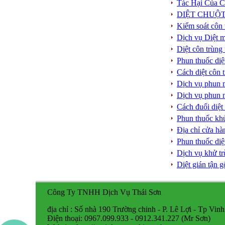
Tác Hại Của 
DIỆT CHUỘT
Kiểm soát côn 
Dịch vụ Diệt 
Diệt côn trùng
Phun thuốc diệ
Cách diệt côn 
Dịch vụ phun m
Dịch vụ phun m
Cách đuổi diệt
Phun thuốc kh
Địa chỉ cửa hà
Phun thuốc di
Dịch vụ khử tr
Diệt gián tận 
Công Ty TNHH Dịch Vụ Thái Sơn
địa chỉ : Số nhà 190 Trường chinh - P. Lê Lợi - Tp Vinh
Điện thoại: 0967.099.933 - 0912.341.227 (Mr Sơn)