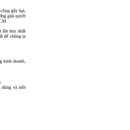
 công gây hại,
ớng giải quyết
PHCM
t lần duy nhất
ất để chúng ta
g kinh doanh,
.
.
u dùng và môi