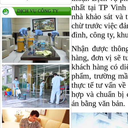
nhất tại TP Vinh
DỊCH VỤ CÔNG TY
nhà khảo sát và 
chừ trước việc đả
đình, công ty, kh
Nhận được thông
hàng, đơn vị sẽ t
khách hàng có di
phẩm, trường mầm
thực tế tư vấn về
hợp và chuẩn bị 
án bằng văn bản.