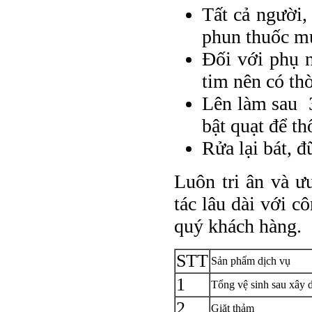
Tất cả người,
phun thuốc m
Đối với phụ n
tim nên có thờ
Lên làm sau 3
bật quạt để th
Rửa lại bát, đ
Luôn tri ân và ư
tác lâu dài với 
quý khách hàng.
STT
Sản phẩm dịch vụ
1
Tổng vệ sinh sau xây d
2
Giặt thảm