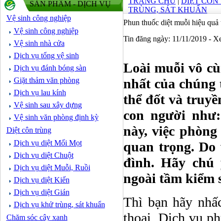
TRANG CHỦ
|
DIỆT CÔN
SẢN PHẨM - DỊCH VỤ
TRÙNG, SÁT KHUẨN
Vệ sinh công nghiệp
Phun thuốc diệt muỗi hiệu qu
Vệ sinh công nghiệp
Tin đăng ngày: 11/11/2019 - 
Vệ sinh nhà cửa
Dịch vụ tổng vệ sinh
Loài muỗi vô cù
Dịch vụ đánh bóng sàn
Giặt thảm văn phòng
nhất của chúng
Dịch vụ lau kính
thể đốt và truy
Vệ sinh sau xây dựng
con người như:
Vệ sinh văn phòng định kỳ
này, việc phòng
Diệt côn trùng
Dịch vụ diệt Mối Mọt
quan trọng. Do 
Dịch vụ diệt Chuột
đình. Hãy chú 
Dịch vụ diệt Muỗi, Ruồi
ngoài tầm kiểm 
Dịch vụ diệt Kiến
Dịch vụ diệt Gián
Thì bạn hãy nhấ
Dịch vụ khử trùng, sát khuẩn
thoại. Dịch vụ p
Chăm sóc cây xanh