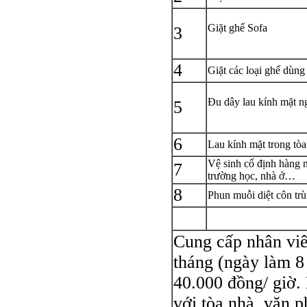
Giặt ghế Sofa
3
4
Giặt các loại ghế dùng
Đu dây lau kính mặt ng
5
6
Lau kính mặt trong tòa
Vệ sinh cố định hàng n
7
trường học, nhà ở…
8
Phun muỗi diệt côn tr
Cung cấp nhân viê
tháng (ngày làm 8
40.000 đồng/ giờ.
với tòa nhà, văn p