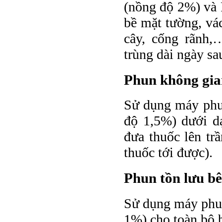
(nồng độ 2%) và 
bề mặt tường, vá
cây, cống rãnh,
trùng dài ngày sa
Phun không gia
Sử dụng máy phu
độ 1,5%) dưới d
đưa thuốc lên tr
thuốc tới được).
Phun tồn lưu bê
Sử dụng máy phun
1%) cho toàn bộ b