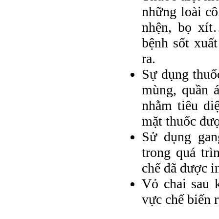
những loài cô
nhện, bọ xít
bệnh sốt xuất
ra.
Sự dụng thuố
mùng, quần á
nhằm tiêu diệ
mặt thuốc đư
Sử dụng gang
trong quá tr
chế đã được i
Vỏ chai sau 
vực chế biến r