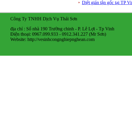
Diệt gián tận gốc tại TP 
Công Ty TNHH Dịch Vụ Thái Sơn
địa chỉ : Số nhà 190 Trường chinh - P. Lê Lợi - Tp Vinh
Điện thoại: 0967.099.933 - 0912.341.227 (Mr Sơn)
Website: http://vesinhcongnghiepnghean.com