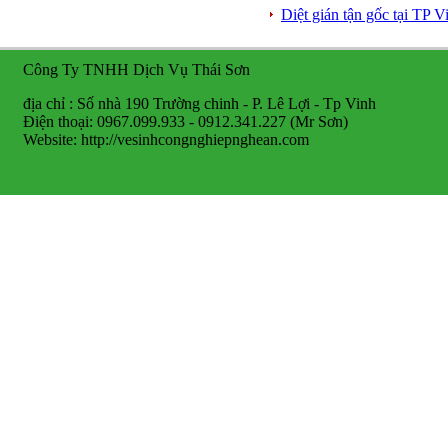
Diệt gián tận gốc tại TP
Công Ty TNHH Dịch Vụ Thái Sơn
địa chỉ : Số nhà 190 Trường chinh - P. Lê Lợi - Tp Vinh
Điện thoại: 0967.099.933 - 0912.341.227 (Mr Sơn)
Website: http://vesinhcongnghiepnghean.com