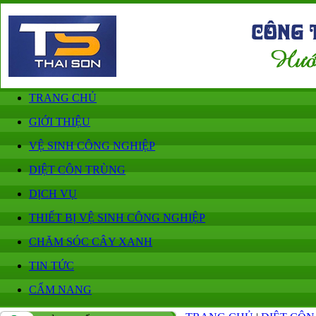
TRANG CHỦ
GIỚI THIỆU
VỆ SINH CÔNG NGHIỆP
DIỆT CÔN TRÙNG
DỊCH VỤ
THIẾT BỊ VỆ SINH CÔNG NGHIỆP
CHĂM SÓC CÂY XANH
TIN TỨC
CẨM NANG