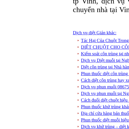
tp Vinh, dịch vụ
chuyển nhà tại Vin
Dịch vụ diệt Gián khác:
Tác Hại Của Chuột Tron
DIỆT CHUỘT CHO CÔ
Kiểm soát côn trùng tại n
Dịch vụ Diệt muỗi tại N
Diệt côn trùng tại Nhà hà
Phun thuốc diệt côn trùng
Cách diệt côn trùng hay x
Dịch vụ phun muỗi 086753
Dịch vụ phun muỗi tại Ngh
Cách đuổi diệt chuột hiệu
Phun thuốc khử trùng khá
Địa chỉ cửa hàng bán thu
Phun thuốc diệt muỗi hiệ
Dịch vụ khử trùng – diệt