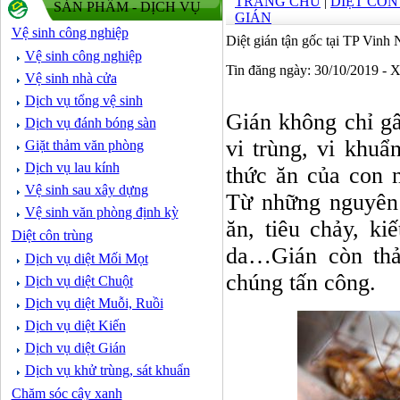
TRANG CHỦ
|
DIỆT CÔ
SẢN PHẨM - DỊCH VỤ
GIÁN
Vệ sinh công nghiệp
Diệt gián tận gốc tại TP Vinh
Vệ sinh công nghiệp
Tin đăng ngày: 30/10/2019 - 
Vệ sinh nhà cửa
Dịch vụ tổng vệ sinh
Gián không chỉ g
Dịch vụ đánh bóng sàn
vi trùng, vi khuẩ
Giặt thảm văn phòng
Dịch vụ lau kính
thức ăn của con 
Vệ sinh sau xây dựng
Từ những nguyên 
Vệ sinh văn phòng định kỳ
ăn, tiêu chảy, ki
Diệt côn trùng
da…Gián còn thả
Dịch vụ diệt Mối Mọt
chúng tấn công.
Dịch vụ diệt Chuột
Dịch vụ diệt Muỗi, Ruồi
Dịch vụ diệt Kiến
Dịch vụ diệt Gián
Dịch vụ khử trùng, sát khuẩn
Chăm sóc cây xanh