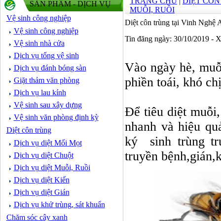
TRANG CHỦ
|
DIỆT CÔ
SẢN PHẨM - DỊCH VỤ
MUỖI, RUỒI
Vệ sinh công nghiệp
Diệt côn trùng tại Vinh Nghệ 
Vệ sinh công nghiệp
Tin đăng ngày: 30/10/2019 - 
Vệ sinh nhà cửa
Dịch vụ tổng vệ sinh
Vào ngày hè, muỗi 
Dịch vụ đánh bóng sàn
phiền toái, khó ch
Giặt thảm văn phòng
Dịch vụ lau kính
Vệ sinh sau xây dựng
Để tiêu diệt muỗ
Vệ sinh văn phòng định kỳ
nhanh và hiệu quả
Diệt côn trùng
ký sinh trùng tr
Dịch vụ diệt Mối Mọt
truyền bệnh,gián,k
Dịch vụ diệt Chuột
Dịch vụ diệt Muỗi, Ruồi
Dịch vụ diệt Kiến
Dịch vụ diệt Gián
Dịch vụ khử trùng, sát khuẩn
Chăm sóc cây xanh