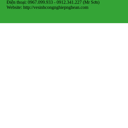
Điện thoại: 0967.099.933 - 0912.341.227 (Mr Sơn)
Website: http://vesinhcongnghiepnghean.com