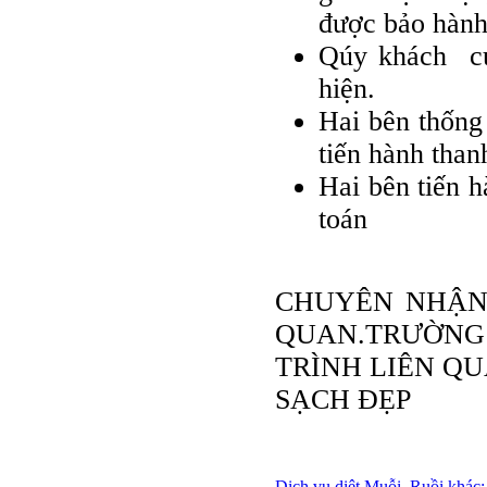
được bảo hà
Qúy khách cử 
hiện.
Hai bên thống
tiến hành than
Hai bên tiến h
toán
CHUYÊN NHẬN 
QUAN.TRƯỜN
TRÌNH LIÊN Q
SẠCH ĐẸP
Dịch vụ diệt Muỗi, Ruồi khác: