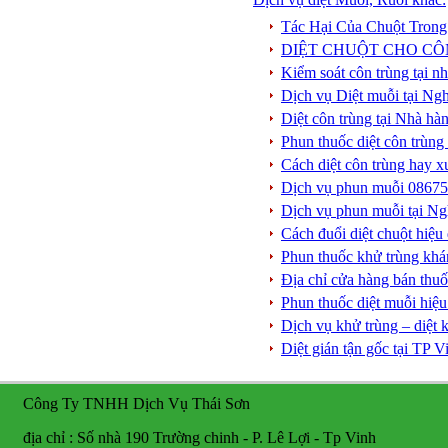
Tác Hại Của Chuột Tron
DIỆT CHUỘT CHO CÔ
Kiểm soát côn trùng tại n
Dịch vụ Diệt muỗi tại N
Diệt côn trùng tại Nhà hà
Phun thuốc diệt côn trùng
Cách diệt côn trùng hay x
Dịch vụ phun muỗi 086753
Dịch vụ phun muỗi tại Ngh
Cách đuổi diệt chuột hiệu
Phun thuốc khử trùng khá
Địa chỉ cửa hàng bán thu
Phun thuốc diệt muỗi hiệ
Dịch vụ khử trùng – diệt
Diệt gián tận gốc tại TP
Công Ty TNHH Dịch Vụ Thái Sơn
địa chỉ : Số nhà 190 Trường chinh - P. Lê Lợi - Tp Vinh