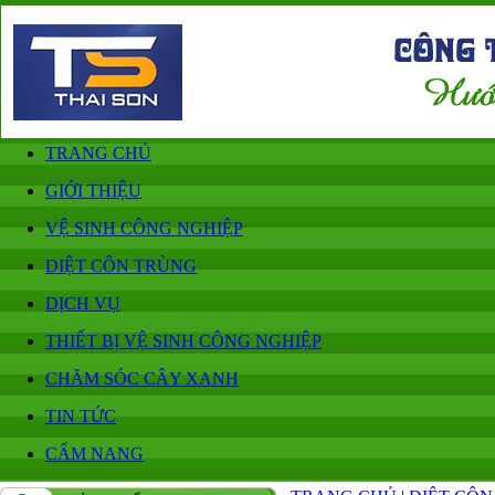
TRANG CHỦ
GIỚI THIỆU
VỆ SINH CÔNG NGHIỆP
DIỆT CÔN TRÙNG
DỊCH VỤ
THIẾT BỊ VỆ SINH CÔNG NGHIỆP
CHĂM SÓC CÂY XANH
TIN TỨC
CẨM NANG