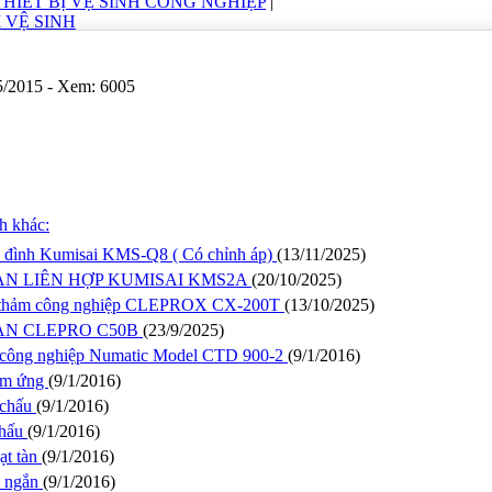
THIẾT BỊ VỆ SINH CÔNG NGHIỆP
|
 VỆ SINH
5/2015 - Xem: 6005
h khác:
a đình Kumisai KMS-Q8 ( Có chỉnh áp)
(13/11/2025)
N LIÊN HỢP KUMISAI KMS2A
(20/10/2025)
- thảm công nghiệp CLEPROX CX-200T
(13/10/2025)
ÀN CLEPRO C50B
(23/9/2025)
 công nghiệp Numatic Model CTD 900-2
(9/1/2016)
ảm ứng
(9/1/2016)
 chấu
(9/1/2016)
chấu
(9/1/2016)
ạt tàn
(9/1/2016)
i ngắn
(9/1/2016)