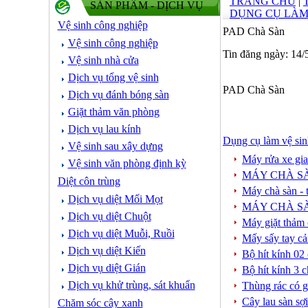
TRANG CHỦ
|
SẢN PHẨM - DỊCH VỤ
DỤNG CỤ LÀM
Vệ sinh công nghiệp
PAD Chà Sàn
Vệ sinh công nghiệp
Tin đăng ngày: 14/
Vệ sinh nhà cửa
Dịch vụ tổng vệ sinh
PAD Chà Sàn
Dịch vụ đánh bóng sàn
Giặt thảm văn phòng
Dịch vụ lau kính
Dụng cụ làm vệ sin
Vệ sinh sau xây dựng
Máy rửa xe gi
Vệ sinh văn phòng định kỳ
MÁY CHÀ SÀ
Diệt côn trùng
Máy chà sàn 
Dịch vụ diệt Mối Mọt
MÁY CHÀ S
Dịch vụ diệt Chuột
Máy giặt thảm
Dịch vụ diệt Muỗi, Ruồi
Mấy sấy tay c
Dịch vụ diệt Kiến
Bộ hít kính 02
Dịch vụ diệt Gián
Bộ hít kính 3 
Dịch vụ khử trùng, sát khuẩn
Thùng rác có g
Cây lau sàn sợ
Chăm sóc cây xanh