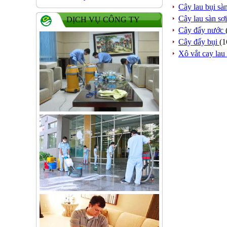
Cây lau bụi sà
Cây lau sàn sợ
DỊCH VỤ CÔNG TY
Cây đẩy nước
Cây đẩy bụi
(1
Xô vắt cay lau