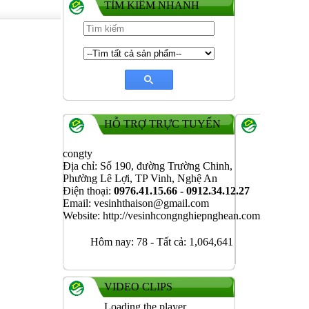
TÌM KIẾM NHANH
HỖ TRỢ TRỰC TUYẾN
congty
Địa chỉ: Số 190, đường Trường Chinh,
Phường Lê Lợi, TP Vinh, Nghệ An
Điện thoại:
0976.41.15.66 - 0912.34.12.27
Email: vesinhthaison@gmail.com
Website: http://vesinhcongnghiepnghean.com
Hôm nay:
78
-
Tất cả:
1,064,641
VIDEO CLIPS
Loading the player...