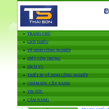
TRANG CHỦ
GIỚI THIỆU
VỆ SINH CÔNG NGHIỆP
DIỆT CÔN TRÙNG
DỊCH VỤ
THIẾT BỊ VỆ SINH CÔNG NGHIỆP
CHĂM SÓC CÂY XANH
TIN TỨC
CẨM NANG