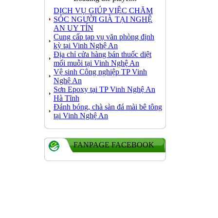
DỊCH VỤ GIÚP VIỆC CHĂM
SÓC NGƯỜI GIÀ TẠI NGHỆ
AN UY TÍN
Cung cấp tạp vụ văn phòng định
kỳ tại Vinh Nghệ An
Địa chỉ cửa hàng bán thuốc diệt
mối muỗi tại Vinh Nghệ An
Vệ sinh Công nghiệp TP Vinh
Nghệ An
Sơn Epoxy tại TP Vinh Nghệ An
Hà Tĩnh
Đánh bóng, chà sàn đá mài bê tông
tại Vinh Nghệ An
FANPAGE FACEBOOK