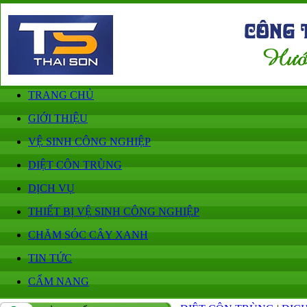
TRANG CHỦ
GIỚI THIỆU
VỆ SINH CÔNG NGHIỆP
DIỆT CÔN TRÙNG
DỊCH VỤ
THIẾT BỊ VỆ SINH CÔNG NGHIỆP
CHĂM SÓC CÂY XANH
TIN TỨC
CẨM NANG