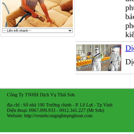
ph
bả
ph
ki
Dị
Dị
Công Ty TNHH Dịch Vụ Thái Sơn
địa chỉ : Số nhà 190 Trường chinh - P. Lê Lợi - Tp Vinh
Điện thoại: 0967.099.933 - 0912.341.227 (Mr Sơn)
Website: http://vesinhcongnghiepnghean.com