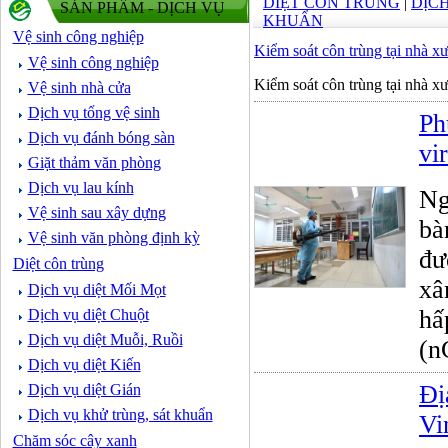
DIỆT CÔN TRÙNG
|
DỊC
SẢN PHẨM - DỊCH VỤ
KHUẨN
Vệ sinh công nghiệp
Kiểm soát côn trùng tại nhà x
Vệ sinh công nghiệp
Kiểm soát côn trùng tại nhà x
Vệ sinh nhà cửa
Dịch vụ tổng vệ sinh
Ph
Dịch vụ đánh bóng sàn
vi
Giặt thảm văn phòng
Dịch vụ lau kính
Ng
Vệ sinh sau xây dựng
bà
Vệ sinh văn phòng định kỳ
đư
Diệt côn trùng
xâ
Dịch vụ diệt Mối Mọt
hấ
Dịch vụ diệt Chuột
Dịch vụ diệt Muỗi, Ruồi
(n
Dịch vụ diệt Kiến
Đị
Dịch vụ diệt Gián
Dịch vụ khử trùng, sát khuẩn
Vi
Chăm sóc cây xanh