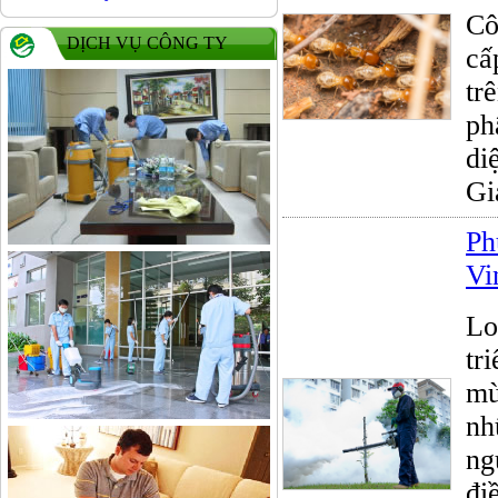
Cô
DỊCH VỤ CÔNG TY
cấ
tr
ph
di
Gi
Ph
Vi
Lo
tr
mù
nh
ng
đi