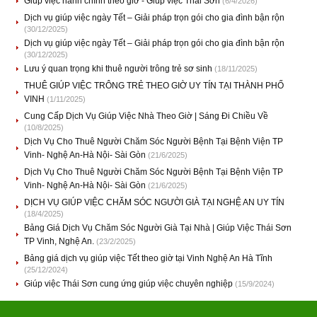
Giúp việc hành chính theo giờ - Giúp việc Thái Sơn
(6/4/2026)
Dịch vụ giúp việc ngày Tết – Giải pháp trọn gói cho gia đình bận rộn
(30/12/2025)
Dịch vụ giúp việc ngày Tết – Giải pháp trọn gói cho gia đình bận rộn
(30/12/2025)
Lưu ý quan trọng khi thuê người trông trẻ sơ sinh
(18/11/2025)
THUÊ GIÚP VIỆC TRÔNG TRẺ THEO GIỜ UY TÍN TẠI THÀNH PHỐ
VINH
(1/11/2025)
Cung Cấp Dịch Vụ Giúp Việc Nhà Theo Giờ | Sáng Đi Chiều Về
(10/8/2025)
Dịch Vụ Cho Thuê Người Chăm Sóc Người Bệnh Tại Bệnh Viện TP
Vinh- Nghệ An-Hà Nội- Sài Gòn
(21/6/2025)
Dịch Vụ Cho Thuê Người Chăm Sóc Người Bệnh Tại Bệnh Viện TP
Vinh- Nghệ An-Hà Nội- Sài Gòn
(21/6/2025)
DỊCH VỤ GIÚP VIỆC CHĂM SÓC NGƯỜI GIÀ TẠI NGHỆ AN UY TÍN
(18/4/2025)
Bảng Giá Dịch Vụ Chăm Sóc Người Già Tại Nhà | Giúp Việc Thái Sơn
TP Vinh, Nghệ An.
(23/2/2025)
Bảng giá dịch vụ giúp việc Tết theo giờ tại Vinh Nghệ An Hà Tĩnh
(25/12/2024)
Giúp việc Thái Sơn cung ứng giúp việc chuyên nghiệp
(15/9/2024)