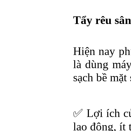
Tẩy rêu sân
Hiện nay ph
là dùng máy
sạch bề mặt
✅ Lợi ích củ
lao động, ít 