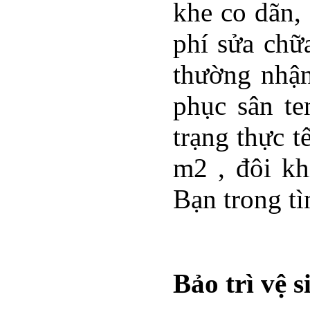
khe co dãn, 
phí sửa chữ
thường nhận
phục sân te
trạng thực t
m2 , đôi kh
Bạn trong tìn
Bảo trì vệ 