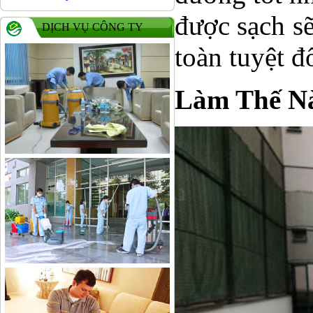
được sạch s
DỊCH VỤ CÔNG TY
toàn tuyệt đ
Làm Thế Nà