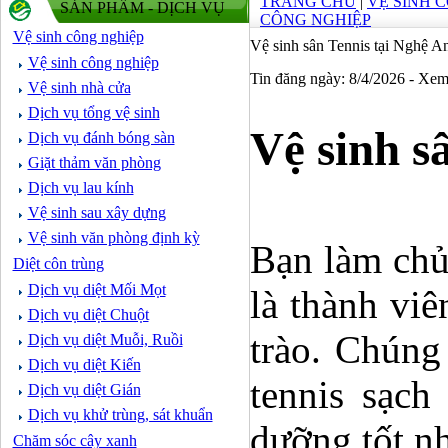
TRANG CHỦ
|
VỆ SINH 
SẢN PHẨM - DỊCH VỤ
CÔNG NGHIỆP
Vệ sinh công nghiệp
Vệ sinh sân Tennis tại Nghệ A
Vệ sinh công nghiệp
Tin đăng ngày: 8/4/2026 - Xe
Vệ sinh nhà cửa
Dịch vụ tổng vệ sinh
Vệ sinh s
Dịch vụ đánh bóng sàn
Giặt thảm văn phòng
Dịch vụ lau kính
Vệ sinh sau xây dựng
Vệ sinh văn phòng định kỳ
Bạn làm chủ
Diệt côn trùng
Dịch vụ diệt Mối Mọt
là thành viê
Dịch vụ diệt Chuột
trào. Chúng
Dịch vụ diệt Muỗi, Ruồi
Dịch vụ diệt Kiến
tennis sạch
Dịch vụ diệt Gián
Dịch vụ khử trùng, sát khuẩn
dưỡng tốt nh
Chăm sóc cây xanh