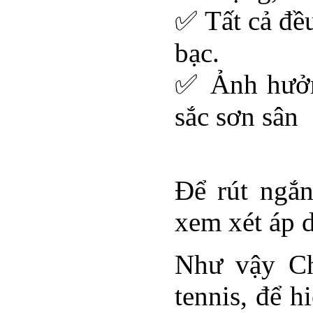
✅ Tất cả đều
bạc.
✅ Ảnh hưởng
sắc sơn sân
Để rút ngắn
xem xét áp 
Như vậy Ch
tennis, để h