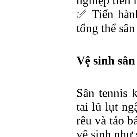
nghiệp tiến 
✅ Tiến hành
tổng thể sân
Vệ sinh sân
Sân tennis 
tai lũ lụt n
rêu và tảo b
vệ sinh như 