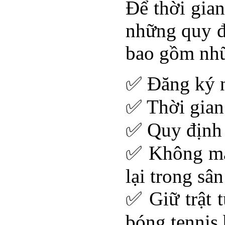
Để thời gian
những quy đị
bao gồm nhữ
✅ Đăng ký n
✅ Thời gian
✅ Quy định 
✅ Không man
lại trong sân
✅ Giữ trật t
bóng tennis 