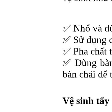
✅ Nhổ và dùn
✅ Sử dụng c
✅ Pha chất t
✅ Dùng bàn
bàn chải để 
Vệ sinh tẩy