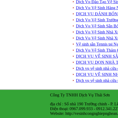
Dịch Vụ Đào Tạo Vệ Si
Dịch Vụ Vệ Sinh Hàng
DỊCH VỤ ĐÁNH BÓN
Dịch Vụ Vệ Sinh Trườn
Dịch Vụ Vệ Sinh Sân B
Dịch Vụ Vệ Sinh Nhà X
Dịch Vụ Vệ Sinh Nhà X
Vệ sinh sân Tennis tại 
Dịch Vụ Vệ Sinh Thảm
DỊCH VỤ VỆ SINH S
DỊCH VỤ DỌN NHÀ T
Dịch vụ vệ sinh nhà cửa 
DỊCH VỤ VỆ SINH N
Dịch vụ vệ sinh nhà cửa 
Công Ty TNHH Dịch Vụ Thái Sơn
địa chỉ : Số nhà 190 Trường chinh - P. L
Điện thoại: 0967.099.933 - 0912.341.22
Website: http://vesinhcongnghiepnghea