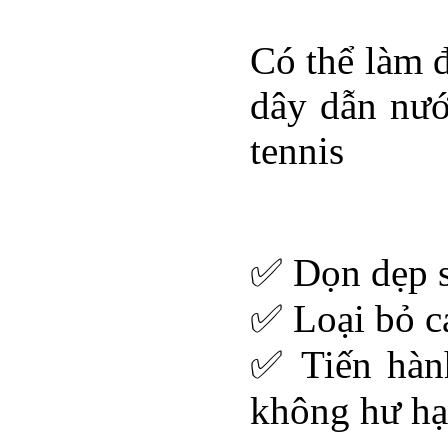
Có thể làm 
dây dẫn nướ
tennis
✅ Dọn dẹp s
✅ Loại bỏ c
✅ Tiến hành
không hư hạ