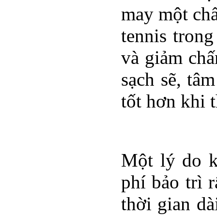
may một chấ
tennis trong
và giảm chấn
sạch sẽ, tâ
tốt hơn khi 
Một lý do k
phí bảo trì
thời gian d