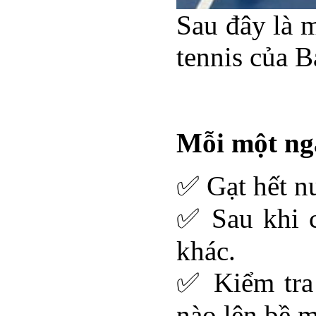
Sau đây là 
tennis của B
Mỗi một ng
✅ Gạt hết n
✅ Sau khi c
khác.
✅ Kiểm tra
nào lên bề m