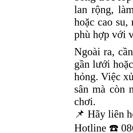
lan rộng, là
hoặc cao su,
phù hợp với v
Ngoài ra, cầ
gần lưới hoặ
hỏng. Việc xử
sân mà còn 
chơi.
📌 Hãy liên hệ
Hotline ☎️ 0