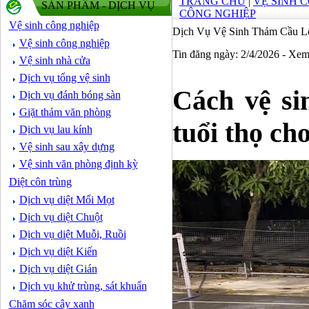
TRANG CHỦ
|
VỆ SINH 
SẢN PHẨM - DỊCH VỤ
CÔNG NGHIỆP
Vệ sinh công nghiệp
Dịch Vụ Vệ Sinh Thảm Cầu L
Vệ sinh công nghiệp
Tin đăng ngày: 2/4/2026 - Xe
Vệ sinh nhà cửa
Dịch vụ tổng vệ sinh
Cách vệ si
Dịch vụ đánh bóng sàn
Giặt thảm văn phòng
tuổi thọ ch
Dịch vụ lau kính
Vệ sinh sau xây dựng
Vệ sinh văn phòng định kỳ
Diệt côn trùng
Dịch vụ diệt Mối Mọt
Dịch vụ diệt Chuột
Dịch vụ diệt Muỗi, Ruồi
Dịch vụ diệt Kiến
Dịch vụ diệt Gián
Dịch vụ khử trùng, sát khuẩn
Chăm sóc cây xanh