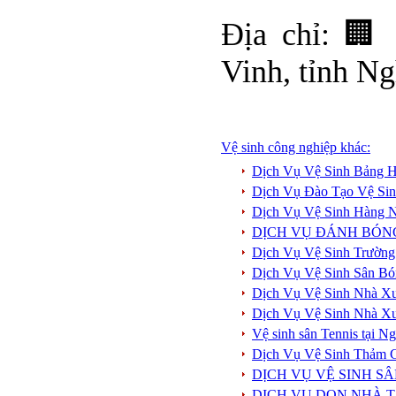
Địa chỉ: 🏢
Vinh, tỉnh N
Vệ sinh công nghiệp khác:
Dịch Vụ Vệ Sinh Bảng H
Dịch Vụ Đào Tạo Vệ Si
Dịch Vụ Vệ Sinh Hàng 
DỊCH VỤ ĐÁNH BÓN
Dịch Vụ Vệ Sinh Trường
Dịch Vụ Vệ Sinh Sân Bó
Dịch Vụ Vệ Sinh Nhà X
Dịch Vụ Vệ Sinh Nhà X
Vệ sinh sân Tennis tại 
Dịch Vụ Vệ Sinh Thảm 
DỊCH VỤ VỆ SINH S
DỊCH VỤ DỌN NHÀ T