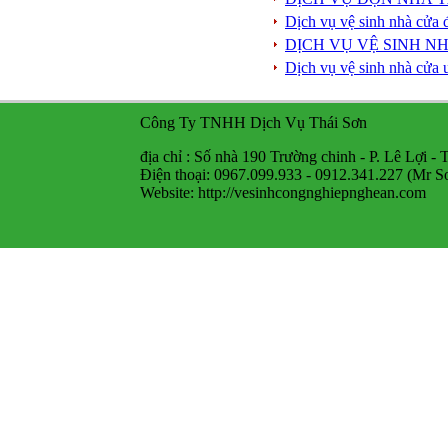
Dịch vụ vệ sinh nhà cửa 
DỊCH VỤ VỆ SINH NH
Dịch vụ vệ sinh nhà cửa 
Công Ty TNHH Dịch Vụ Thái Sơn
địa chỉ : Số nhà 190 Trường chinh - P. Lê Lợi -
Điện thoại: 0967.099.933 - 0912.341.227 (Mr S
Website: http://vesinhcongnghiepnghean.com