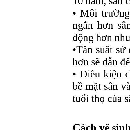
10 năm, sân c
• Môi trường
ngắn hơn sân
động hơn như 
•Tần suất sử
hơn sẽ dẫn đế
• Điều kiện 
bề mặt sân và
tuổi thọ của 
Cách vệ sinh