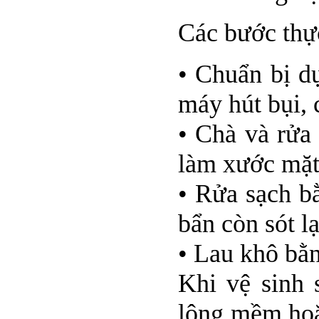
Các bước thự
• Chuẩn bị d
máy hút bụi, 
• Chà và rửa
làm xước mặt
• Rửa sạch b
bẩn còn sót lạ
• Lau khô bằn
Khi vệ sinh 
lông mềm hoặ