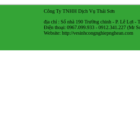
Công Ty TNHH Dịch Vụ Thái Sơn
địa chỉ : Số nhà 190 Trường chinh - P. Lê Lợi -
Điện thoại: 0967.099.933 - 0912.341.227 (Mr S
Website: http://vesinhcongnghiepnghean.com