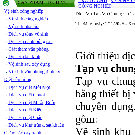
TRANG CHỦ
|
VỆ SINH 
SẢN PHẨM - DỊCH VỤ
CÔNG NGHIỆP
Vệ sinh công nghiệp
Dịch Vụ Tạp Vụ Chung Cư Tạ
Vệ sinh công nghiệp
Tin đăng ngày: 2/11/2025 - X
Vệ sinh nhà cửa
Dịch vụ tổng vệ sinh
Dịch vụ đánh bóng sàn
Giặt thảm văn phòng
Giới thiệu dị
Dịch vụ lau kính
Vệ sinh sau xây dựng
Tạp vụ chung
Vệ sinh văn phòng định kỳ
Tạp vụ chung
Diệt côn trùng
Dịch vụ diệt Mối Mọt
bằng thiết bị
Dịch vụ diệt Chuột
Dịch vụ diệt Muỗi, Ruồi
chuyên dụng
Dịch vụ diệt Kiến
gồm:
Dịch vụ diệt Gián
Dịch vụ khử trùng, sát khuẩn
Vệ sinh khu 
Chăm sóc cây xanh