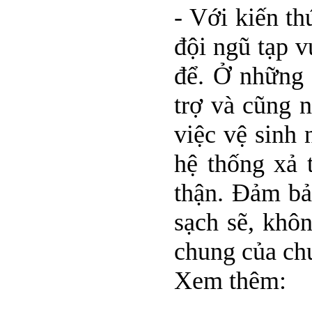
- Với kiến t
đội ngũ tạp v
để. Ở những 
trợ và cũng 
việc vệ sinh 
hệ thống xả 
thận. Đảm bả
sạch sẽ, khôn
chung của ch
Xem thêm: