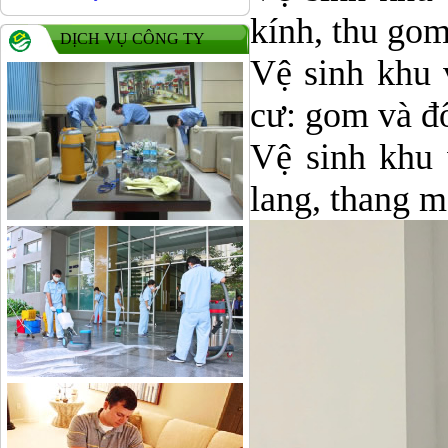
kính, thu go
DỊCH VỤ CÔNG TY
Vệ sinh khu 
cư: gom và đ
Vệ sinh khu 
lang, thang m