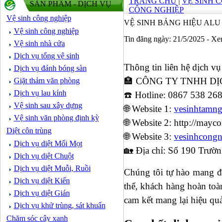
TRANG CHỦ
|
VỆ SINH 
SẢN PHẨM - DỊCH VỤ
CÔNG NGHIỆP
Vệ sinh công nghiệp
VỆ SINH BẢNG HIỆU ALU
Vệ sinh công nghiệp
Tin đăng ngày: 21/5/2025 - X
Vệ sinh nhà cửa
Dịch vụ tổng vệ sinh
Thông tin liên hệ dịch vụ 
Dịch vụ đánh bóng sàn
🏣 CÔNG TY TNHH DỊ
Giặt thảm văn phòng
Dịch vụ lau kính
☎️ Hotline: 0867 538 26
Vệ sinh sau xây dựng
🌐 Website 1:
vesinhtamn
Vệ sinh văn phòng định kỳ
🌐 Website 2:
http://mayc
Diệt côn trùng
🌐 Website 3:
vesinhcong
Dịch vụ diệt Mối Mọt
🏡 Địa chỉ: Số 190 Trườ
Dịch vụ diệt Chuột
Dịch vụ diệt Muỗi, Ruồi
Chúng tôi tự hào mang đ
Dịch vụ diệt Kiến
thể, khách hàng hoàn toàn
Dịch vụ diệt Gián
cam kết mang lại hiệu qu
Dịch vụ khử trùng, sát khuẩn
Chăm sóc cây xanh