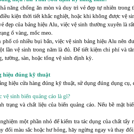
hả năng chống ăn mòn và duy trì vẻ đẹp tự nhiên trong t
iều kiện thời tiết khắc nghiệt, hoặc khi không được vệ si
vẻ đẹp của bảng hiệu Alu, việc vệ sinh thường xuyên là r
 trạng ố vàng, mốc meo.
 phố có nhiều bụi bẩn, việc vệ sinh bảng hiệu Alu nên đư
ột lần vệ sinh trong năm là đủ. Để tiết kiệm chi phí và t
, tường, sàn, hoặc tổng vệ sinh định kỳ.
 hiệu đúng kỹ thuật
ảng hiệu cửa hàng đúng kỹ thuật, sử dụng đúng dụng cụ, 
c vệ sinh biển quảng cáo là gì?
ình trạng và chất liệu của biển quảng cáo. Nếu bề mặt bi
ử nghiệm một phần nhỏ để kiểm tra tác dụng của chất tẩy 
ay đổi màu sắc hoặc hư hỏng, hãy ngừng ngay và thay đổi 