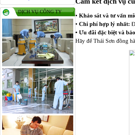
Cam kết dịch vụ củ
DỊCH VỤ CÔNG TY
•
Khảo sát và tư vấn mi
•
Chi phí hợp lý nhất:
Đả
• Ưu đãi đặc biệt và bả
Hãy để Thái Sơn đồng hàn