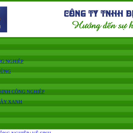
NG NGHIỆP
RÙNG
 SINH CÔNG NGHIỆP
CÂY XANH