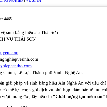
CÔNG NGHIỆP
|
VỆ SINH
em: 4465
vệ sinh bảng hiệu alu Thái Sơn
CH VỤ THÁI SƠN
8
guyen.com
ongnghiepvesinh.com
nghiepcantho.com
ng Chinh, Lê Lợi, Thành phố Vinh, Nghệ An.
ến giải pháp vệ sinh bảng hiệu Alu Nghệ An với tiêu chí
 có thể lựa chọn gói dịch vụ phù hợp, đảm bảo tối ưu chi
ả vượt mong đợi, lấy tiêu chí
“Chất lượng tạo niềm tin”
l