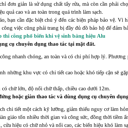
chỉ đơn giản là sử dụng chất tẩy rửa, mà còn cần phải ch
u quả cao và an toàn trong quá trình làm sạch.
áo, bạn cần đặc biệt chú ý đến các biện pháp bảo vệ. Vì h
n công việc cũng phải trang bị đầy đủ đồ bảo hộ để đảm bảo
hi công phổ biến khi vệ sinh bảng hiệu Alu
g cụ chuyên dụng thao tác tại mặt đất.
 công nhanh chóng, an toàn và có chi phí hợp lý. Phương 
inh những khu vực có chi tiết cao hoặc khó tiếp cận sẽ g
 có chữ lớn, độ nổi chữ thấp, chiều cao dưới 12m.
đứng hoặc giàn thao tác và dùng dụng cụ chuyên dụn
ch chi tiết một cách kỹ lưỡng, giảm thiểu nguy cơ làm hỏng
àn giáo tốn nhiều thời gian và công sức, đồng thời tiềm 
, cửa hiệu có chữ nhỏ và nổi cao, các biển hiệu khó làm s