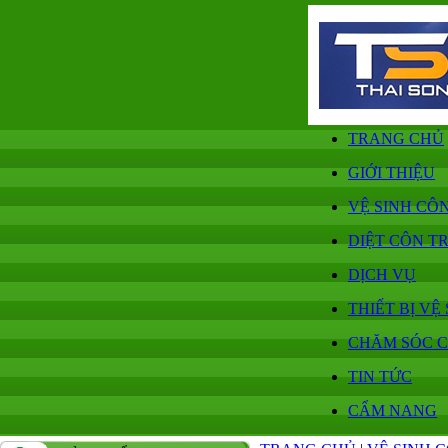
TRANG CHỦ
GIỚI THIỆU
VỆ SINH CÔ
DIỆT CÔN T
DỊCH VỤ
THIẾT BỊ VỆ
CHĂM SÓC 
TIN TỨC
CẨM NANG