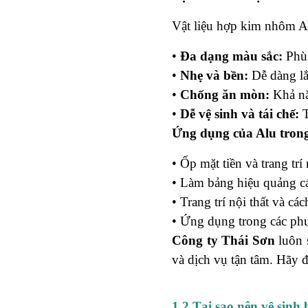
Vật liệu hợp kim nhôm Al
•
Đa dạng màu sắc:
Phù 
•
Nhẹ và bền:
Dễ dàng lắ
•
Chống ăn mòn:
Khả nă
•
Dễ vệ sinh và tái chế:
T
Ứng dụng của Alu tron
• Ốp mặt tiền và trang tr
• Làm bảng hiệu quảng cáo
• Trang trí nội thất và cá
• Ứng dụng trong các phư
Công ty Thái Sơn
luôn 
và dịch vụ tận tâm. Hãy đ
1.2 Tại sao nên vệ sin