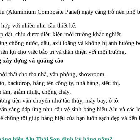
u (Aluminium Composite Panel) ngày càng trở nên phổ biế
hợp với nhiều nhu cầu thiết kế.
p đặt, chịu được điều kiện môi trường khắc nghiệt.
ng chống nước, dầu, axit loãng và không bị ảnh hưởng bở
iện lợi cho việc bảo trì và thân thiện với môi trường.
g xây dựng và quảng cáo
í nội thất cho tòa nhà, văn phòng, showroom.
, backdrop, bảng tên công ty, nhà hàng, siêu thị.
ch âm, giảm nhiệt, chống cháy.
ơng tiện vận chuyển như tàu thủy, máy bay, ô tô.
sẵn sàng đáp ứng nhu cầu vệ sinh bảng hiệu Alu và các lo
ể chúng tôi giúp bảng hiệu của bạn luôn sạch đẹp và bền 
h bảng hiệu Alu Thái Sơn định kỳ hằng năm?