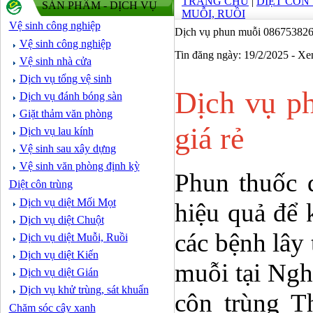
TRANG CHỦ
|
DIỆT CÔN
SẢN PHẨM - DỊCH VỤ
MUỖI, RUỒI
Vệ sinh công nghiệp
Dịch vụ phun muỗi 0867538268 
Vệ sinh công nghiệp
Tin đăng ngày: 19/2/2025 - X
Vệ sinh nhà cửa
Dịch vụ tổng vệ sinh
Dịch vụ ph
Dịch vụ đánh bóng sàn
Giặt thảm văn phòng
giá rẻ
Dịch vụ lau kính
Vệ sinh sau xây dựng
Vệ sinh văn phòng định kỳ
Phun thuốc d
Diệt côn trùng
Dịch vụ diệt Mối Mọt
hiệu quả để 
Dịch vụ diệt Chuột
các bệnh lây
Dịch vụ diệt Muỗi, Ruồi
Dịch vụ diệt Kiến
muỗi tại Ngh
Dịch vụ diệt Gián
Dịch vụ khử trùng, sát khuẩn
côn trùng T
Chăm sóc cây xanh