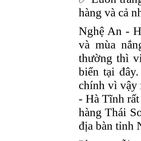
hàng và cả n
Nghệ An - Hà
và mùa nắng
thường thì v
biến tại đây
chính vì vậy
- Hà Tĩnh rấ
hàng Thái Sơ
địa bàn tỉnh