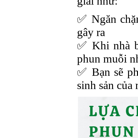
giải như:
✅ Ngăn chặn 
gây ra
✅ Khi nhà b
phun muỗi nh
✅ Bạn sẽ ph
sinh sản của