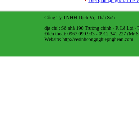
Diệt gián tận gốc tại TP
Công Ty TNHH Dịch Vụ Thái Sơn
địa chỉ : Số nhà 190 Trường chinh - P. Lê Lợi -
Điện thoại: 0967.099.933 - 0912.341.227 (Mr S
Website: http://vesinhcongnghiepnghean.com