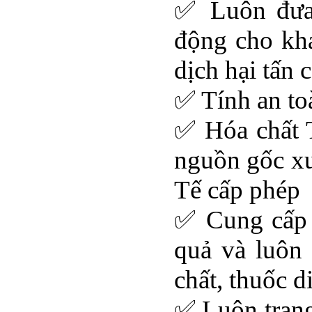
✅ Luôn đưa 
động cho khá
dịch hại tấn 
✅ Tính an to
✅ Hóa chất T
nguồn gốc xu
Tế cấp phép
✅ Cung cấp d
quả và luôn
chất, thuốc d
✅ Luôn trang