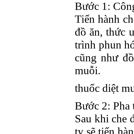
Bước 1: Công
Tiến hành ch
đồ ăn, thức 
trình phun h
cũng như đồ
muỗi.
thuốc diệt m
Bước 2: Pha 
Sau khi che đ
ty sẽ tiến hà