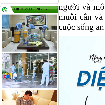
người và môi
DỊCH VỤ CÔNG TY
muỗi cắn và 
cuộc sống an